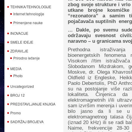
zbog svoje strukture i vrlo 
TEHNIKA/TEHNOLOGIJE
utkane brojne kosmičke 
Internet tehnologije
“rezonatora” a samim ti
pojačavača suptilnih ener
Primenjene nauke
…
Dakle, po svemu sudeć
INOVACIJE
održavaju svesnost civi
naravno – u granicama svo
SMELE IDEJE
Prethodna istraživanja 
ZDRAVLJE
bioenergetskih fenomena 
Prirodno lečenje
Visokom //tim istraživač
Slobodanom Mizdrakom, geo
MEDIA
Moskve, dr. Olega Khavrosh
Photo
Oldfield iz Engleske, Heikk
Paolo Debertolis, PhD Anthrop
Uncategorized
su na postojanje više razl
lokaliteta. Činjenica d
BROJ 12
elektromagnetnih i/ili ultra
PREDSTAVLJANJE KNJIGA
sam izvršim merenja i uverim
bilo jasno da li se u 
Promo
elektromagnetnog talasa či
SADRŽAJ BROJEVA
(iznad 20 kHz) ili se radi b
Naime, frekvencije 28-3