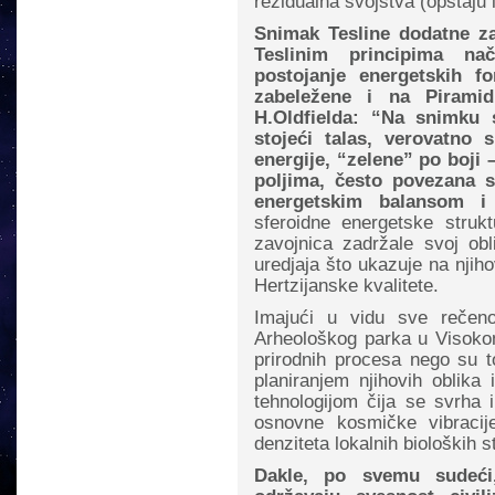
rezidualna svojstva (opstaju 
Snimak Tesline dodatne z
Teslinim principima n
postojanje energetskih 
zabeležene i na Pirami
H.Oldfielda:
“Na snimku s
stojeći talas, verovatno 
energije, “zelene” po boji 
poljima, često povezana s
energetskim balansom i 
sferoidne energetske struk
zavojnica zadržale svoj obl
uredjaja što ukazuje na njih
Hertzijanske kvalitete.
Imajući u vidu sve rečeno
Arheološkog parka u Visokom 
prirodnih procesa nego su t
planiranjem njihovih oblika
tehnologijom čija se svrha 
osnovne kosmičke vibracij
denziteta lokalnih bioloških s
Dakle, po svemu sudeći,