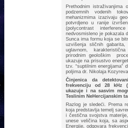
Prethodnim istraživanjima o
podzemnih vodenih toko
mehanizmima izazivaju geo-
potvrdjeno u ranije izvrše
(polycontrast interferen
nedvosmisleno je pokazala d
Sunca ima formu koja se bitn
uzvišenja sličnih gabarita
uglavnom, karakteristična z
prirodnim geološkim proce
ukazuje na prisustvo energet
tzv. “suptilnim energijama” 
poljima dr. Nikolaja Kozyreva
Činjenica da detektovan
frekvenciju od 28 kHz (
ukazuje i na sasvim mog
Teslinim NeHercijanskim ta
Razlog je sledeći. Prema rel
koja predstavlja temelj savr
i čestična svojstva materije
unese veličina koja, sa as
Energije, odgovara frekvenc