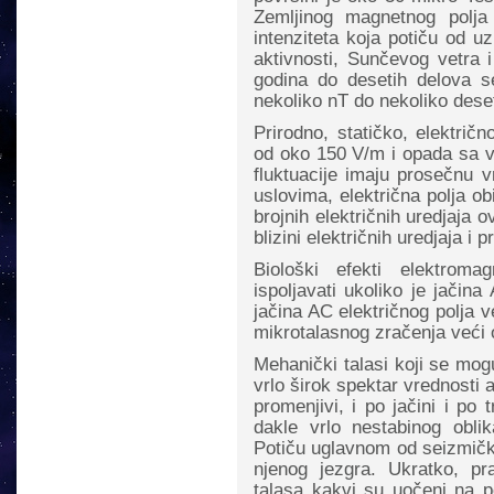
Zemljinog magnetnog polja
intenziteta koja potiču od u
aktivnosti, Sunčevog vetra i
godina do desetih delova s
nekoliko nT do nekoliko dese
Prirodno, statičko, električ
od oko 150 V/m i opada sa v
fluktuacije imaju prosečnu
uslovima, električna polja ob
brojnih električnih uredjaja
blizini električnih uredjaja i
Biološki efekti elektrom
ispoljavati ukoliko je jačin
jačina AC električnog polja ve
mikrotalasnog zračenja veći
Mehanički talasi koji se mogu
vrlo širok spektar vrednosti 
promenjivi, i po jačini i po 
dakle vrlo nestabinog obli
Potiču uglavnom od seizmičkih
njenog jezgra. Ukratko, pr
talasa kakvi su uočeni na po