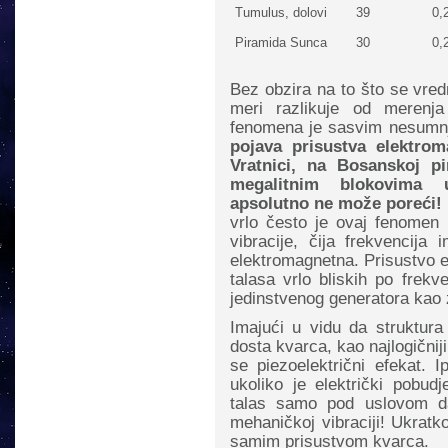
Tumulus, dolovi
39
0,
Piramida Sunca
30
0,
Bez obzira na to što se vred
meri razlikuje od merenja
fenomena je sasvim nesumn
pojava prisustva elektro
Vratnici, na Bosanskoj p
megalitnim blokovima
apsolutno ne može poreći!
vrlo često je ovaj fenomen
vibracije, čija frekvencija
elektromagnetna. Prisustvo e
talasa vrlo bliskih po frekv
jedinstvenog generatora kao
Imajući u vidu da struktura
dosta kvarca, kao najlogični
se piezoelektrični efekat.
ukoliko je električki pobud
talas samo pod uslovom d
mehaničkoj vibraciji! Ukratk
samim prisustvom kvarca.