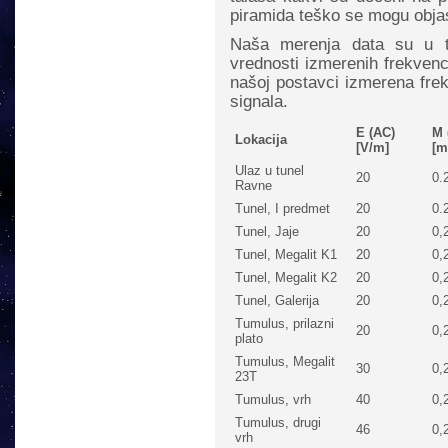
piramida teško se mogu objas
Naša merenja data su u t
vrednosti izmerenih frekvenc
našoj postavci izmerena frekv
signala.
E
(AC)
M
Lokacija
[V/m]
[m
Ulaz u tunel
20
0.
Ravne
Tunel, I predmet
20
0.
Tunel, Jaje
20
0,
Tunel, Megalit K1
20
0,
Tunel, Megalit K2
20
0,
Tunel, Galerija
20
0,
Tumulus, prilazni
20
0,
plato
Tumulus, Megalit
30
0,
23T
Tumulus, vrh
40
0,
Tumulus, drugi
46
0,
vrh