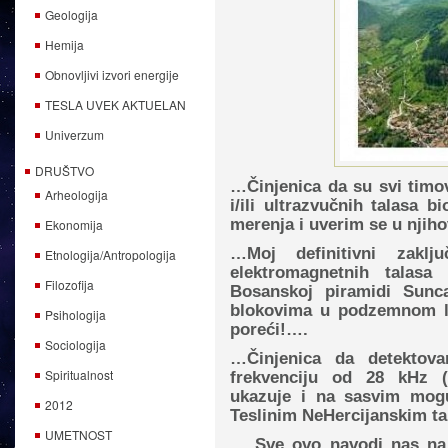
Geologija
Hemija
Obnovljivi izvori energije
TESLA UVEK AKTUELAN
Univerzum
DRUŠTVO
…
Č
injenica
da
su
svi
timo
Arheologija
i
/
ili
ultrazvu
č
nih
talasa
bi
merenja
i
uverim
se
u
njih
Ekonomija
…Moj definitivni zakl
Etnologija/Antropologija
elektromagnetnih talasa
Filozofija
Bosanskoj piramidi Sunc
blokovima u podzemnom l
Psihologija
poreći!….
Sociologija
…Činjenica da detektova
Spiritualnost
frekvenciju od 28 kHz (
ukazuje i na sasvim mog
2012
Teslinim NeHercijanskim t
UMETNOST
… Sve ovo navodi nas na i