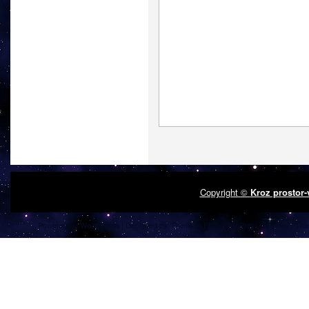
Copyright ©
Kroz prostor
Powered by
| Designed by:
Premium Free WordPress Themes
| Tha
WordPress