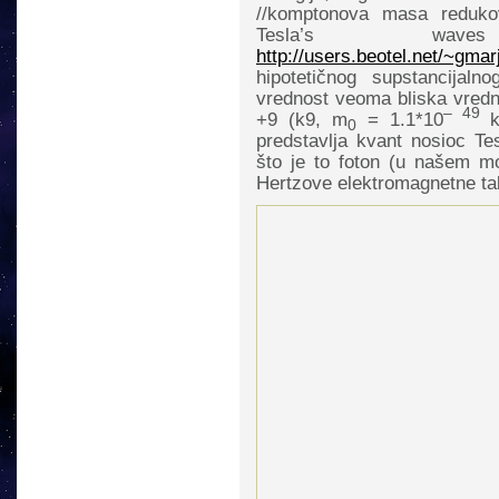
//komptonova masa redukov
Tesla’s wave
http://users.beotel.net/~gm
hipotetičnog supstancijal
vrednost veoma bliska vredno
– 49
+9 (k9, m
= 1.1*10
kg
0
predstavlja kvant nosioc Te
što je to foton (u našem mo
Hertzove elektromagnetne ta