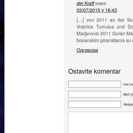
der Kraft
каже:
03/07/2015 у 16:43
[…] von 2011 an der So
Vratnica Tumulus und Do
Marjanovic 2011 Goran Mar
bosanskim piramidama su 
Одговори
Ostavite komentar
Ime (r
Mail (n
Websi