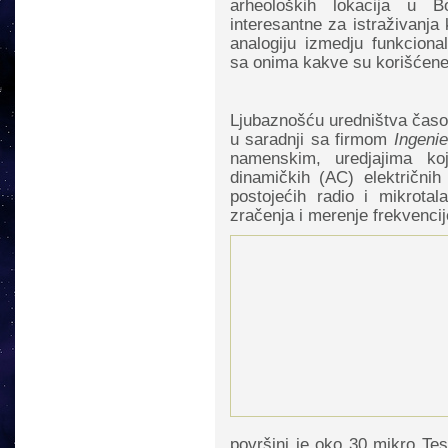
arheoloških lokacija u 
interesantne za istraživanj
analogiju izmedju funkciona
sa onima kakve su korišćene 
Ljubaznošću uredništva časop
u saradnji sa firmom
Ingeni
namenskim, uredjajima ko
dinamičkih (AC) električnih
postojećih radio i mikrotal
zračenja i merenje frekvencij
površini je oko 30 mikro Tes