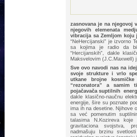
zasnovana je na njegovoj 
njegovih elemenata medj
vibracija sa Zemljom koju j
“NeHercijanski” je izvorno Te
sa kojima je radio da bi 
“Hercijanskih”, dakle klasi
Maksvelovim (J.C.Maxwell) 
Sve ovo navodi nas na idej
svoje strukture i vrlo sp
utkane brojne kosmičke 
“rezonatora” a samim ti
pojačavača suptilnih energ
dakle klasično-naučnu elekt
energije, šire su poznate po
ima ih na desetine. Njihove o
sa već pomenutim suptilni
talasima N.Kozireva koje 
gravitaciona svojstva, p
nadmašuju brzinu svetlost