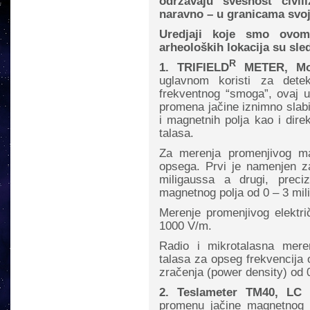
održavaju svesnost civi
naravno – u granicama svo
Uredjaji koje smo ovom 
arheoloških lokacija su sle
R
1. TRIFIELD
METER, Mo
uglavnom koristi za detek
frekventnog “smoga”, ovaj 
promena jačine iznimno slabih 
i magnetnih polja kao i dire
talasa.
Za merenja promenjivog ma
opsega. Prvi je namenjen 
miligaussa a drugi, preci
magnetnog polja od 0 – 3 mil
Merenje promenjivog elektr
1000 V/m.
Radio i mikrotalasna mere
talasa za opseg frekvencija 
zračenja (power density) od
2. Teslameter TM40, LC
promenu jačine magnetnog 