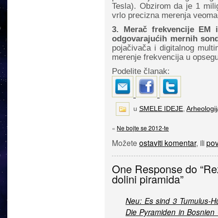
Tesla). Obzirom da je 1 mil
vrlo precizna merenja veoma 
3. Merač frekvencije EM i
odgovarajućih mernih son
pojačivača i digitalnog mul
merenje frekvencija u opseg
Podelite članak:
u
SMELE IDEJE
,
Arheologij
«
Ne bojte se 2012-te
Možete
ostaviti komentar
, ili
pov
One Response do “Rezu
dolini piramida”
Neu: Es sind 3 Tumulus-Hü
Die Pyramiden in Bosnien 