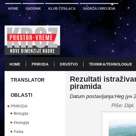
HOME
UVODNIK
KLUB ČITALACA
SADRŽAJ BROJEVA
HOME
PRIRODA
DRUŠTVO
TEHNIKA/TEHNOLOGIJE
Rezultati istraživ
PDF
BROJ 12
PREDSTAVLJANJE KNJIGA
PROMO
TRANSLATOR
piramida
OBLASTI
Datum postavljanja:Нед јун 
Piše: Dipl
PRIRODA
Biologija
Ekologija
Fizika