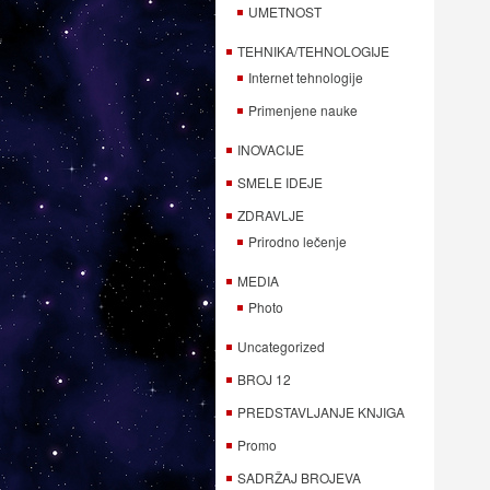
UMETNOST
TEHNIKA/TEHNOLOGIJE
Internet tehnologije
Primenjene nauke
INOVACIJE
SMELE IDEJE
ZDRAVLJE
Prirodno lečenje
MEDIA
Photo
Uncategorized
BROJ 12
PREDSTAVLJANJE KNJIGA
Promo
SADRŽAJ BROJEVA