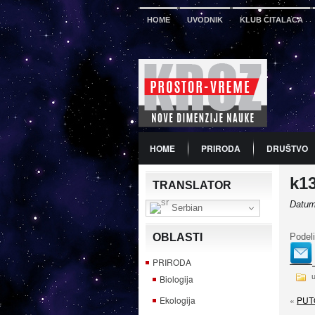
HOME
UVODNIK
KLUB ČITALACA
HOME
PRIRODA
DRUŠTVO
k1
PDF
BROJ 12
PREDSTAVLJA
TRANSLATOR
Datum
Serbian
Podeli
OBLASTI
PRIRODA
Biologija
«
PUT
Ekologija