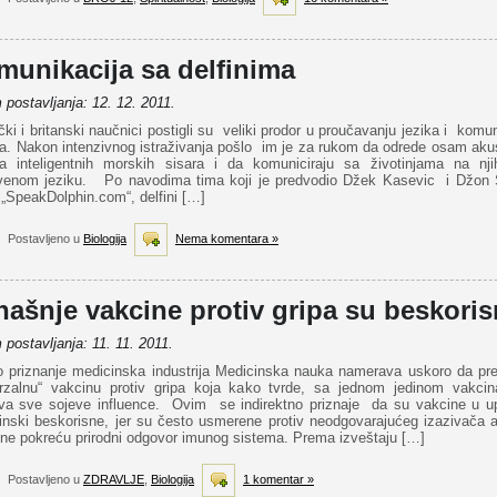
munikacija sa delfinima
postavljanja: 12. 12. 2011.
ki i britanski naučnici postigli su veliki prodor u proučavanju jezika i komun
na. Nakon intenzivnog istraživanja pošlo im je za rukom da odrede osam akus
a inteligentnih morskih sisara i da komuniciraju sa životinjama na nj
venom jeziku. Po navodima tima koji je predvodio Džek Kasevic i Džon S
 „SpeakDolphin.com“, delfini […]
Postavljeno u
Biologija
Nema komentara »
ašnje vakcine protiv gripa su beskori
postavljanja: 11. 11. 2011.
o priznanje medicinska industrija Medicinska nauka namerava uskoro da pre
erzalnu“ vakcinu protiv gripa koja kako tvrde, sa jednom jedinom vakcin
va sve sojeve influence. Ovim se indirektno priznaje da su vakcine u up
inski beskorisne, jer su često usmerene protiv neodgovarajućeg izazivača a
ne pokreću prirodni odgovor imunog sistema. Prema izveštaju […]
Postavljeno u
ZDRAVLJE
,
Biologija
1 komentar »