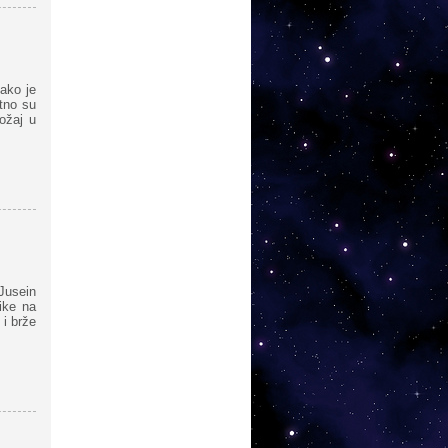
kako je
tno su
ožaj u
 Jusein
ike na
 i brže