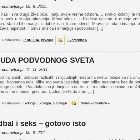
postavljanja: 09. 9. 2011.
 kao i sva druga živa bića, imaju svoje vreme odmora. U svakoj koloniji je n
va uvek u stanju mirovanja. Mravi miruju i u hladnim danima, a mnoge vrst
e u stanje hibernacije, u dubok san, kao medvedi. Mravi se tada odmaraju t
žava napetost ili tonus mišića i smanjuje sposobnost […]
Postavljeno u
PRIRODA
,
Biologija
1 komentar »
ČUDA PODVODNOG SVETA
postavljanja: 11. 11. 2011.
d najlepših, potpuno različitih i najčudnijih mesta na svetu nalaze se na dn
eg, kopnenog ugla, slike tog sveta izgledaju nam toliko nestvarne kao da po
druge planete. Paradoksalna je činjenica da se u tim modrim dubinama možda
ne istine o našim precima. Čudno je i to da smo […]
Postavljeno u
Biologija
,
Ekologija
,
Geologija
Nema komentara »
bal i seks – gotovo isto
postavljanja: 09. 9. 2011.