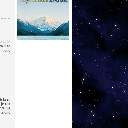
latonin
ata kao
ihičke
etskom
 je tek
dravlje
fizičke