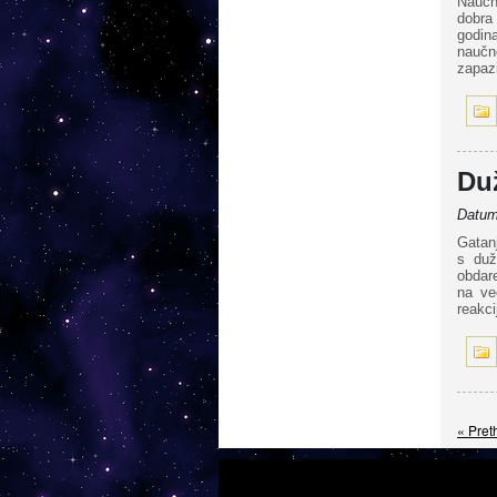
Naučn
dobra
godina
naučno
zapazi
Duž
Datum 
Gatanj
s duž
obdare
na ve
reakc
« Pret