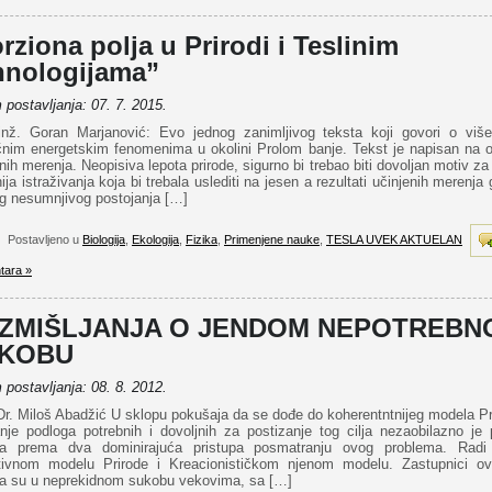
rziona polja u Prirodi i Teslinim
hnologijama”
postavljanja: 07. 7. 2015.
 inž. Goran Marjanović: Evo jednog zanimljivog teksta koji govori o viš
čnim energetskim fenomenima u okolini Prolom banje. Tekst je napisan na 
ih merenja. Neopisiva lepota prirode, sigurno bi trebao biti dovoljan motiv za
nija istraživanja koja bi trebala uslediti na jesen a rezultati učinjenih merenja
og nesumnjivog postojanja […]
Postavljeno u
Biologija
,
Ekologija
,
Fizika
,
Primenjene nauke
,
TESLA UVEK AKTUELAN
tara »
ZMIŠLJANJA O JENDOM NEPOTREBN
KOBU
postavljanja: 08. 8. 2012.
Dr. Miloš Abadžić U sklopu pokušaja da se dođe do koherentntnijeg modela Pr
nje podloga potrebnih i dovoljnih za postizanje tog cilja nezaobilazno je 
a prema dva dominirajuća pristupa posmatranju ovog problema. Rad
tivnom modelu Prirode i Kreacionističkom njenom modelu. Zastupnici o
a su u neprekidnom sukobu vekovima, sa […]