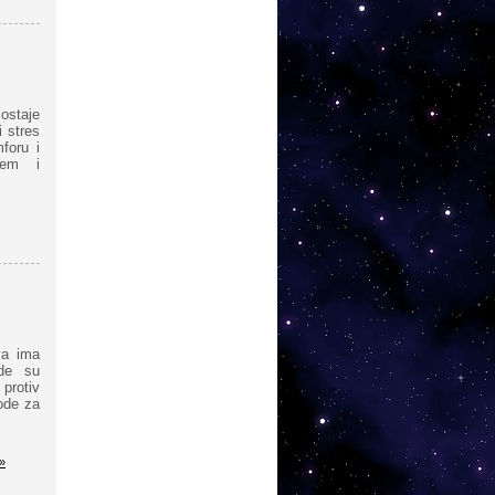
ostaje
 stres
foru i
njem i
va ima
ade su
protiv
ode za
»