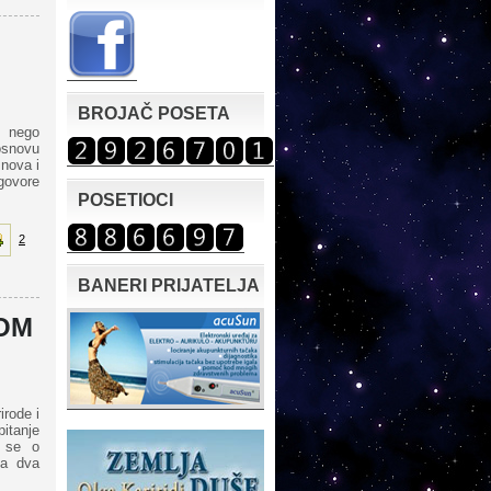
BROJAČ POSETA
e nego
osnovu
 nova i
 govore
POSETIOCI
2
BANERI PRIJATELJA
OM
irode i
pitanje
i se o
va dva