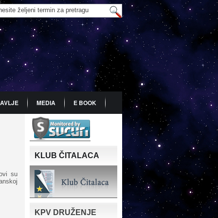
AVLJE
MEDIA
E BOOK
KLUB ČITALACA
ovi su
anskoj
KPV DRUŽENJE