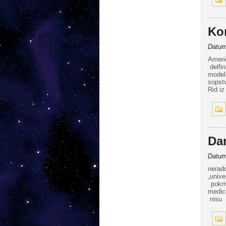
Ko
Datum 
Američ
delfi
model
sopst
Rid iz
Dan
Datum 
nerad
„univ
pokri
medic
nisu 