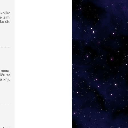
ekoliko
e zimi
ako što
u mora.
tiču sa
 kriju