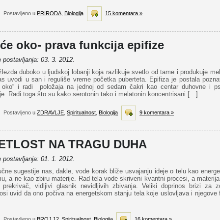
Postavljeno u
PRIRODA
,
Biologija
15 komentara »
će oko- prava funkcija epifize
postavljanja: 03. 3. 2012.
lezda duboko u ljudskoj lobanji koja razlikuje svetlo od tame i produkuje me
as uvodi u san i reguliše vreme početka puberteta. Epifiza je postala pozn
e oko“ i radi položaja na jednoj od sedam čakri kao centar duhovne i ps
je. Radi toga što su kako serotonin tako i melatonin koncentrisani […]
Postavljeno u
ZDRAVLJE
,
Spiritualnost
,
Biologija
9 komentara »
ETLOST NA TRAGU DUHA
postavljanja: 01. 1. 2012.
čne sugestije nas, dakle, vode korak bliže usvajanju ideje o telu kao energ
u, a ne kao zbiru materije. Rad tela vode skriveni kvantni procesi, a materija
 prekrivač, vidljivi glasnik nevidljivih zbivanja. Veliki doprinos brizi za z
osi uvid da ono počiva na energetskom stanju tela koje uslovljava i njegove 
Postavljeno u
BROJ 12
,
Spiritualnost
,
Biologija
16 komentara »