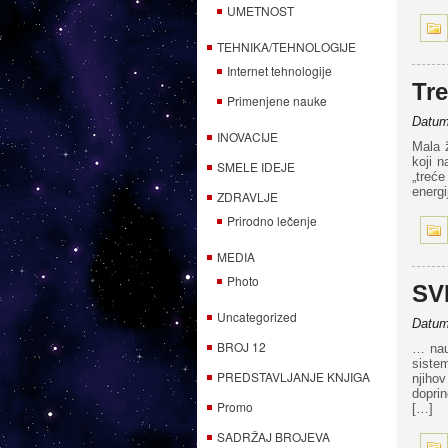
UMETNOST
TEHNIKA/TEHNOLOGIJE
Internet tehnologije
Tre
Primenjene nauke
Datum 
INOVACIJE
Mala ž
koji n
SMELE IDEJE
„treć
energi
ZDRAVLJE
Prirodno lečenje
MEDIA
Photo
SV
Uncategorized
Datum 
BROJ 12
… nau
sistem
PREDSTAVLJANJE KNJIGA
njihov
doprin
Promo
[…]
SADRŽAJ BROJEVA