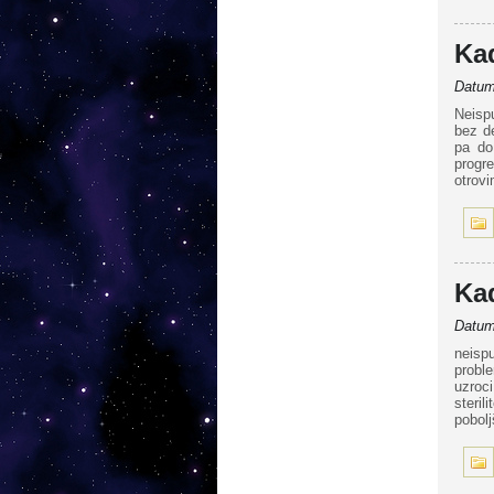
Ka
Datum 
Neisp
bez d
pa do
progr
otrovi
Ka
Datum 
neisp
probl
uzroc
steri
pobol