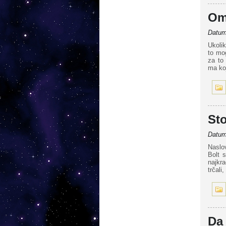
Om
Datum 
Ukolik
to mo
za to
ma koj
Sto
Datum 
Naslov
Bolt 
najkra
trčali
Da 