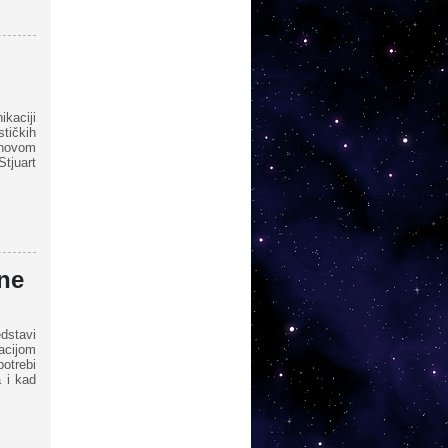
ikaciji
tičkih
ihovom
tjuart
sne
dstavi
acijom
otrebi
 i kad