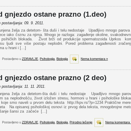
d gnjezdo ostane prazno (1.deo)
postavljanja: 09. 9. 2011.
unjena želja za detetom- šta duši i telu nedostaje Upadljivo mnogo parova 
ece iako čeznu za njima. Mnogo je razloga: zagađenje okoline, svakodnevni
 psihičkih blokada. Život brži od produkcije spermatozoida Uprkos kom
esu ljudi sve više postaju neplodni. Pored problema zagađenosti zrače
ma u hrani i […]
Postavljeno u
ZDRAVLJE
,
Psihologija
,
Biologija
Nema komentara »
d gnjezdo ostane prazno (2 deo)
postavljanja: 11. 11. 2011.
unjena želja za detetom-šta duši i telu nedostaje Upadljivo mnogo paro
em sa neplodnošću, život izložen stresu, hormoni u hrani i psihološke blok
i koje smo naveli u prvom delu teksta http://kpv.rs/?p=1234 Praktične mere 
liteta Na opisanoj psihološkoj osnovi iz prvog dela teksta, mnogobrojne met
jšanje šansi za začeće […]
Postavljeno u
ZDRAVLJE
,
Psihologija
,
Biologija
,
Prirodno lečenje
Nema komentara 