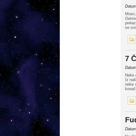
Datum 
Mravi,
člano
prelaz
se sni
7 
Datum 
Neke o
Iz naš
neke 
konač
Fud
Datum 