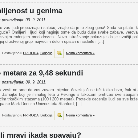
iljenost u genima
postavljanja: 09. 9. 2011.
o vas ljudi prepoznaju i saleću, znajte da je to zbog gena! Sada se pitate: 
guće? Omiljeni i ljudi koji naginju tome da budu duša svake zabave, verova
 svojim rođenjem predodređeni. Novo istraživanje pokazuje da je svačiji pol
oj društvenoj grupi najvećim delom upisan u nasleđe i […]
Postavljeno u
PRIRODA
,
Biologija
Nema komentara »
 metara za 9,48 sekundi
postavljanja: 09. 9. 2011.
 vesti ne sme da vas zavara: nijedan čovek još ne trči toliko brzo, čak ni
s Jamajke koji je minulog leta u Pekingu s lakoćom pretrčao sve sauparn
ćim trkačkim stazama (100 i 200 metara). Protekle decenije ljudi su sve brže
, pa se Mark Deni sa Univerziteta Stanford, […]
Postavljeno u
PRIRODA
,
Biologija
Nema komentara »
li mravi ikada spavaju?