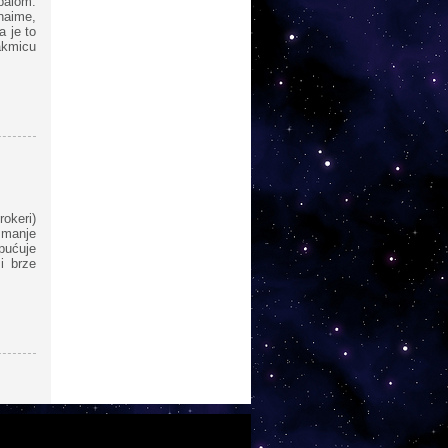
balom:
naime,
a je to
takmicu
rokeri)
 manje
upućuje
i brze