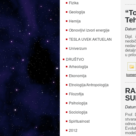
Fizika
“To
Geologija
Te
Hemija
Datum 
Obnovljivi izvori energije
Dipl.
TESLA UVEK AKTUELAN
neobi
nedavn
Univerzum
detalj
u pril
DRUŠTVO
Arheologija
Ekonomija
komen
Etnologija/Antropologija
RA
Filozofija
SU
Psihologija
Datum 
Sociologija
Prof. 
stvara
Spiritualnost
odnos
Evolu
2012
model