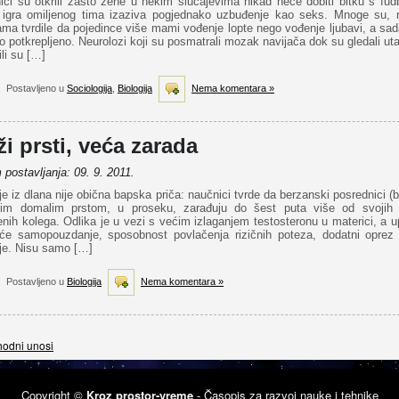
ici su otkrili zašto žene u nekim slučajevima nikad neće dobiti bitku s fud
 igra omiljenog tima izaziva pogjednako uzbuđenje kao seks. Mnoge su, 
ma tvrdile da pojedince više mami vođenje lopte nego vođenje ljubavi, a sad
 potkrepljeno. Neurolozi koji su posmatrali mozak navijača dok su gledali u
li su […]
Postavljeno u
Sociologija
,
Biologija
Nema komentara »
i prsti, veća zarada
postavljanja: 09. 9. 2011.
e iz dlana nije obična bapska priča: naučnici tvrde da berzanski posrednici (b
im domalim prstom, u proseku, zarađuju do šest puta više od svojih
nih kolega. Odlika je u vezi s većim izlaganjem testosteronu u materici, a 
će samopouzdanje, sposobnost povlačenja rizičnih poteza, dodatni oprez 
ije. Nisu samo […]
Postavljeno u
Biologija
Nema komentara »
hodni unosi
Copyright ©
Kroz prostor-vreme
- Časopis za razvoj nauke i tehnike