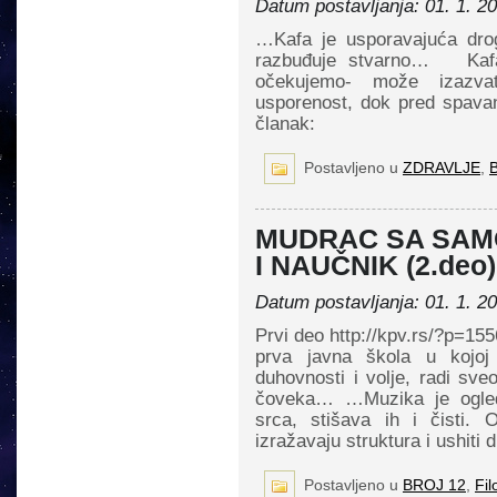
Datum postavljanja: 01. 1. 2
…Kafa je usporavajuća dro
razbuđuje stvarno… Kafa
očekujemo- može izazvat
usporenost, dok pred spava
članak:
Postavljeno u
ZDRAVLJE
,
MUDRAC SA SAMO
I NAUČNIK (2.deo)
Datum postavljanja: 01. 1. 2
Prvi deo http://kpv.rs/?p=15
prva javna škola u kojoj 
duhovnosti i volje, radi sve
čoveka… …Muzika je ogleda
srca, stišava ih i čisti.
izražavaju struktura i ushiti 
Postavljeno u
BROJ 12
,
Fil