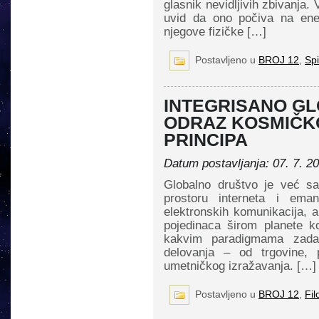
glasnik nevidljivih zbivanja. 
uvid da ono počiva na ener
njegove fizičke […]
Postavljeno u
BROJ 12
,
Spi
INTEGRISANO G
ODRAZ KOSMIČK
PRINCIPA
Datum postavljanja: 07. 7. 20
Globalno društvo je već sa
prostoru interneta i eman
elektronskih komunikacija, 
pojedinaca širom planete ko
kakvim paradigmama zadati
delovanja – od trgovine
umetničkog izražavanja. […]
Postavljeno u
BROJ 12
,
Fil