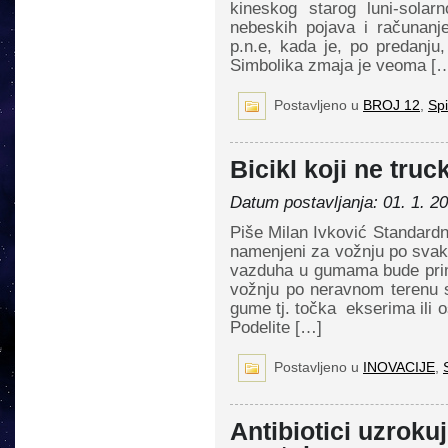
kineskog starog luni-solar
nebeskih pojava i računan
p.n.e, kada je, po predanju
Simbolika zmaja je veoma [
Postavljeno u
BROJ 12
,
Spi
Bicikl koji ne truc
Datum postavljanja: 01. 1. 2
Piše Milan Ivković Standardn
namenjeni za vožnju po svako
vazduha u gumama bude pri
vožnju po neravnom terenu 
gume tj. točka ekserima ili 
Podelite […]
Postavljeno u
INOVACIJE
,
Antibiotici uzrokuj