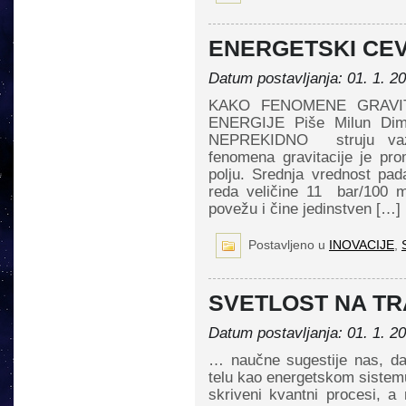
ENERGETSKI CEV
Datum postavljanja: 01. 1. 2
KAKO FENOMENE GRAVIT
ENERGIJE Piše Milun Dimi
NEPREKIDNO struju vaz
fenomena gravitacije je pr
polju. Srednja vrednost pad
reda veličine 11 bar/100 m.
povežu i čine jedinstven […]
Postavljeno u
INOVACIJE
,
SVETLOST NA T
Datum postavljanja: 01. 1. 2
… naučne sugestije nas, dak
telu kao energetskom sistemu
skriveni kvantni procesi, a m