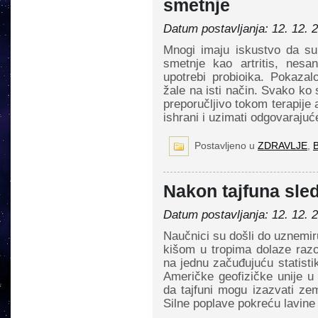
smetnje
Datum postavljanja: 12. 12. 
Mnogi imaju iskustvo da su 
smetnje kao artritis, nesa
upotrebi probioika. Pokazal
žale na isti način. Svako ko
preporučljivo tokom terapije an
ishrani i uzimati odgovarajuć
Postavljeno u
ZDRAVLJE
,
Nakon tajfuna sled
Datum postavljanja: 12. 12. 
Naučnici su došli do uznemir
kišom u tropima dolaze razor
na jednu začuđujuću statist
Američke geofizičke unije 
da tajfuni mogu izazvati ze
Silne poplave pokreću lavine