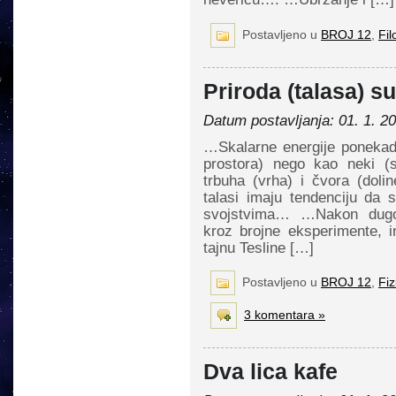
Postavljeno u
BROJ 12
,
Fil
Priroda (talasa) su
Datum postavljanja: 01. 1. 2
…Skalarne energije ponekad 
prostora) nego kao neki (s
trbuha (vrha) i čvora (dolin
talasi imaju tendenciju da
svojstvima… …Nakon dugog
kroz brojne eksperimente, 
tajnu Tesline […]
Postavljeno u
BROJ 12
,
Fiz
3 komentara »
Dva lica kafe