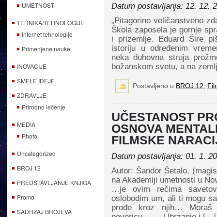
UMETNOST
Datum postavljanja: 12. 12. 
„Pitagorino veličanstveno zd
TEHNIKA/TEHNOLOGIJE
Škola zaposela je gornje sp
Internet tehnologije
i prizemlje. Eduard Šire p
istoriju u određenim vreme
Primenjene nauke
neka duhovna struja prožm
INOVACIJE
božanskom svetu, a na zemlji
SMELE IDEJE
Postavljeno u
BROJ 12
,
Fil
ZDRAVLJE
Prirodno lečenje
UČESTANOST PR
MEDIA
OSNOVA MENTAL
Photo
FILMSKE NARACIJE
Uncategorized
Datum postavljanja: 01. 1. 2
BROJ 12
Autor: Šandor Šetalo, (magis
na Akademiji umetnosti u N
PREDSTAVLJANJE KNJIGA
…je ovim rečima savetov
Promo
oslobodim um, ali ti mogu sam
prođe kroz njih… Moraš 
SADRŽAJ BROJEVA
nevericu…. …Ubrzanje i […]