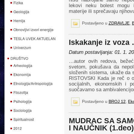
Fizika
lekovi neku bolest mogu i 
materije ili sprečavaju njiho
Geologija
Hemija
Postavljeno u
ZDRAVLJE
,
Obnovljivi izvori energije
TESLA UVEK AKTUELAN
Iskakanje iz voza
Univerzum
Datum postavljanja: 01. 1. 2
DRUŠTVO
…autor ovih redova, bežeći 
Arheologija
svetom, pokušava da nepoli
složenih sistema, ukaže da 
Ekonomija
RISTOVSKI Kada je reč o od
Etnologija/Antropologija
socijalnih, ekonomskih i p
suočavamo sa ambivalencijom
Filozofija
Psihologija
Postavljeno u
BROJ 12
,
Ek
Sociologija
Spiritualnost
MUDRAC SA SAMO
I NAUČNIK (1.deo)
2012