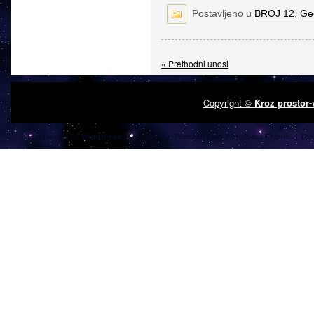
Postavljeno u
BROJ 12
,
Geo
« Prethodni unosi
Copyright ©
Kroz prostor
Powered by
| Designed by:
Premium Free WordPress Themes
| Tha
WordPress