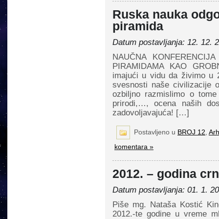
Ruska nauka odgo
piramida
Datum postavljanja: 12. 12. 
NAUČNA KONFERENCIJA
PIRAMIDAMA KAO GROBNI
imajući u vidu da živimo u 
svesnosti naše civilizacij
ozbiljno razmislimo o tome
prirodi,…, ocena naših do
zadovoljavajuća! […]
Postavljeno u
BROJ 12
,
Arh
komentara »
2012. – godina c
Datum postavljanja: 01. 1. 2
Piše mg. Nataša Kostić Ki
2012.-te godine u vreme m