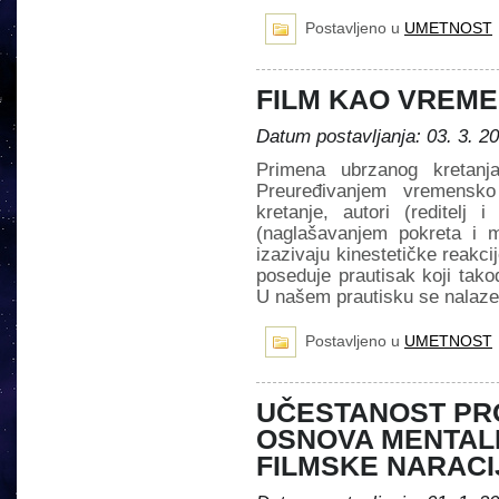
Postavljeno u
UMETNOST
FILM KAO VREM
Datum postavljanja: 03. 3. 2
Primena ubrzanog kretanj
Preuređivanjem vremensk
kretanje, autori (reditel
(naglašavanjem pokreta i 
izazivaju kinestetičke reakc
poseduje prautisak koji tako
U našem prautisku se nalaze
Postavljeno u
UMETNOST
UČESTANOST PR
OSNOVA MENTAL
FILMSKE NARACIJE