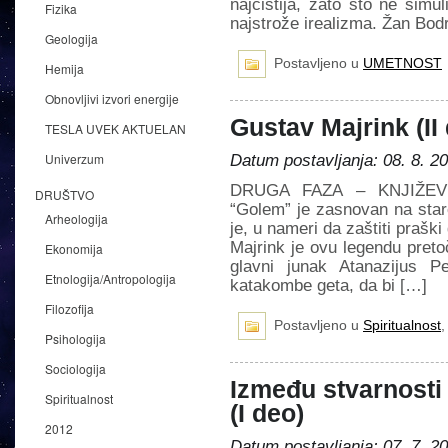
najčistija, zato što ne simu
Fizika
najstrože irealizma. Žan Bodri
Geologija
Postavljeno u
UMETNOST
Hemija
Obnovljivi izvori energije
Gustav Majrink (II
TESLA UVEK AKTUELAN
Univerzum
Datum postavljanja: 08. 8. 2
DRUGA FAZA – KNJIŽEVNO
DRUŠTVO
“Golem” je zasnovan na staroj
Arheologija
je, u nameri da zaštiti prašk
Majrink je ovu legendu preto
Ekonomija
glavni junak Atanazijus P
Etnologija/Antropologija
katakombe geta, da bi […]
Filozofija
Postavljeno u
Spiritualnost
Psihologija
Sociologija
Između stvarnosti 
Spiritualnost
(I deo)
2012
Datum postavljanja: 07. 7. 2