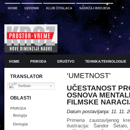
HOME
UVODNIK
KLUB ČITALACA
SADRŽAJ BROJEVA
HOME
PRIRODA
DRUŠTVO
TEHNIKA/TEHNOLOGIJE
‘UMETNOST’
PDF
BROJ 12
PREDSTAVLJANJE KNJIGA
PROMO
TRANSLATOR
Serbian
UČESTANOST PR
OSNOVA MENTAL
OBLASTI
FILMSKE NARACIJ
PRIRODA
Datum postavljanja: 11. 11. 2
Biologija
Primena zaustavljenog kre
Ekologija
ilustracija: Šandor Šetal