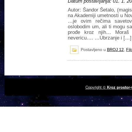
Datum postavljanja: 01. 1. 2
Autor: Šandor Šetalo, (magis
na Akademiji umetnosti u N
…je ovim rečima savetov
oslobodim um, ali ti mogu sam
prođe kroz njih… Moraš 
nevericu…. …Ubrzanje i […]
Postavljeno u
BROJ 12
,
Fil
Copyright ©
Kroz prostor
Powered by
| Designed by:
Premium Free WordPress Themes
| Tha
WordPress