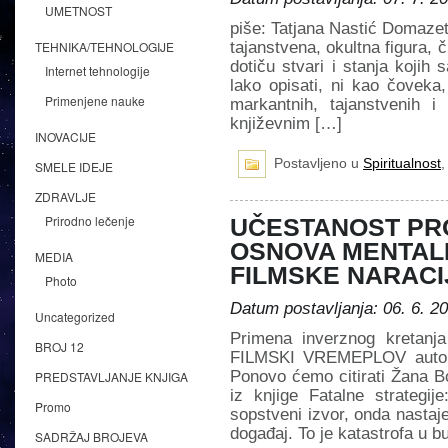
UMETNOST
piše: Tatjana Nastić Domazet
TEHNIKA/TEHNOLOGIJE
tajanstvena, okultna figura, či
dotiču stvari i stanja kojih
Internet tehnologije
lako opisati, ni kao čoveka,
Primenjene nauke
markantnih, tajanstvenih i
književnim […]
INOVACIJE
Postavljeno u
Spiritualnost
SMELE IDEJE
ZDRAVLJE
Prirodno lečenje
UČESTANOST PR
OSNOVA MENTAL
MEDIA
FILMSKE NARACIJ
Photo
Datum postavljanja: 06. 6. 2
Uncategorized
Primena inverznog kreta
BROJ 12
FILMSKI VREMEPLOV autor: 
Ponovo ćemo citirati Žana Bo
PREDSTAVLJANJE KNJIGA
iz knjige Fatalne strategij
Promo
sopstveni izvor, onda nastaj
događaj. To je katastrofa u bu
SADRŽAJ BROJEVA