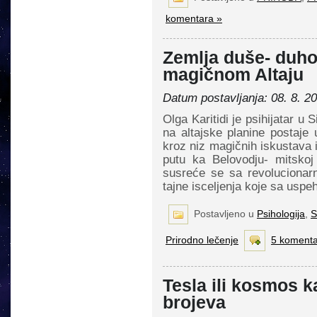
komentara »
Zemlja duše- duho
magičnom Altaju
Datum postavljanja: 08. 8. 2
Olga Karitidi je psihijatar u
na altajske planine postaj
kroz niz magičnih iskustava 
putu ka Belovodju- mitskoj
susreće se sa revolucionar
tajne isceljenja koje sa usp
Postavljeno u
Psihologija
,
S
Prirodno lečenje
5 komenta
Tesla ili kosmos k
brojeva