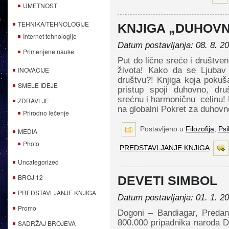
UMETNOST
TEHNIKA/TEHNOLOGIJE
KNJIGA „DUHOVN
Internet tehnologije
Datum postavljanja: 08. 8. 2
Primenjene nauke
Put do lične sreće i društve
INOVACIJE
života! Kako da se Ljubav
društvu?! Knjiga koja pokušav
SMELE IDEJE
pristup spoji duhovno, druš
srećnu i harmoničnu celinu! 
ZDRAVLJE
na globalni Pokret za duhov
Prirodno lečenje
Postavljeno u
Filozofija
,
Psi
MEDIA
Photo
PREDSTAVLJANJE KNJIGA
Uncategorized
BROJ 12
DEVETI SIMBOL
PREDSTAVLJANJE KNJIGA
Datum postavljanja: 01. 1. 2
Promo
Dogoni – Bandiagar, Predan
800.000 pripadnika naroda Do
SADRŽAJ BROJEVA