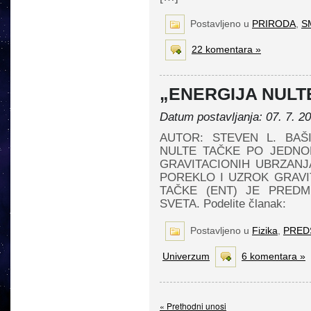
Postavljeno u
PRIRODA
,
S
22 komentara »
„ENERGIJA NULT
Datum postavljanja: 07. 7. 2
AUTOR: STEVEN L. BAŠ
NULTE TAČKE PO JEDNO
GRAVITACIONIH UBRZANJ
POREKLO I UZROK GRAVIT
TAČKE (ENT) JE PRED
SVETA. Podelite članak:
Postavljeno u
Fizika
,
PRED
Univerzum
6 komentara »
« Prethodni unosi