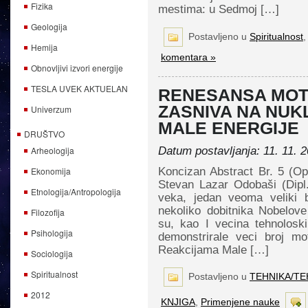
Fizika
mestima: u Sedmoj […]
Geologija
Postavljeno u
Spiritualnost
Hemija
komentara »
Obnovljivi izvori energije
TESLA UVEK AKTUELAN
RENESANSA MOTO
ZASNIVA NA NUK
Univerzum
MALE ENERGIJE
DRUŠTVO
Arheologija
Datum postavljanja: 11. 11. 2
Ekonomija
Koncizan Abstract Br. 5 (Op
Stevan Lazar Odobaši (Dipl
Etnologija/Antropologija
veka, jedan veoma veliki b
nekoliko dobitnika Nobelov
Filozofija
su, kao I vecina tehnoloski 
Psihologija
demonstrirale veci broj m
Reakcijama Male […]
Sociologija
Spiritualnost
Postavljeno u
TEHNIKA/T
2012
KNJIGA
,
Primenjene nauke