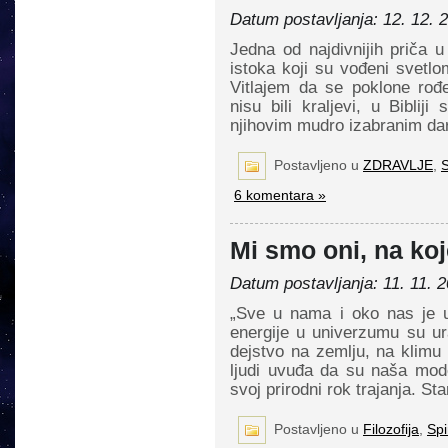
Datum postavljanja: 12. 12. 
Jedna od najdivnijih priča u 
istoka koji su vođeni svet
Vitlajem da se poklone rođ
nisu bili kraljevi, u Bibli
njihovim mudro izabranim da
Postavljeno u
ZDRAVLJE
,
S
6 komentara »
Mi smo oni, na koj
Datum postavljanja: 11. 11. 2
„Sve u nama i oko nas je u
energije u univerzumu su u
dejstvo na zemlju, na klimu
ljudi uvuđa da su naša moder
svoj prirodni rok trajanja. St
Postavljeno u
Filozofija
,
Spi