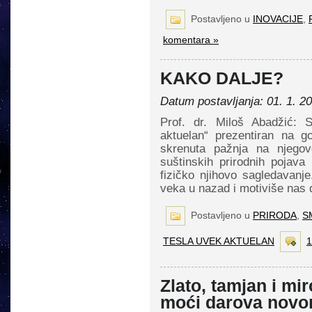
Postavljeno u
INOVACIJE
,
komentara »
KAKO DALJE?
Datum postavljanja: 01. 1. 2
Prof. dr. Miloš Abadžić:
aktuelan“ prezentiran na g
skrenuta pažnja na njegov
suštinskih prirodnih pojav
fizičko njihovo sagledavan
veka u nazad i motiviše nas
Postavljeno u
PRIRODA
,
S
TESLA UVEK AKTUELAN
1
Zlato, tamjan i mi
moći darova novo