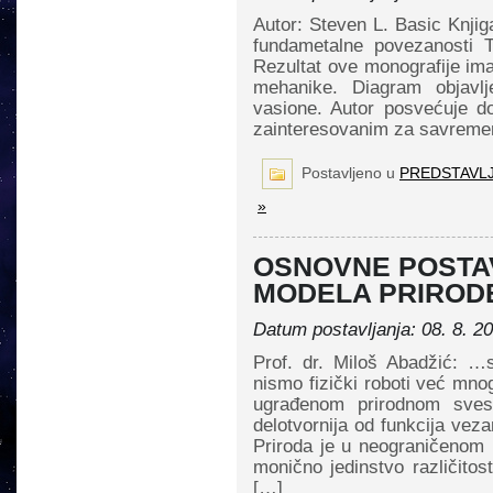
Autor: Steven L. Basic Knjig
fundametalne povezanosti T
Rezultat ove monografije ima
mehanike. Diagram objavlj
vasione. Autor posvećuje d
zainteresovanim za savremen
Postavljeno u
PREDSTAVLJ
»
OSNOVNE POSTA
MODELA PRIROD
Datum postavljanja: 08. 8. 2
Prof. dr. Miloš Abadžić: 
nismo fizički roboti već mnog
ugrađenom prirodnom svest
delotvornija od funkcija ve­
Priroda je u neograničenom 
mo­nično jedin­stvo razli­či­tos
[…]