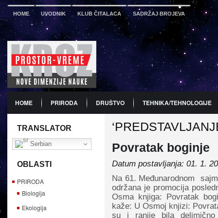
HOME
UVODNIK
KLUB ČITALACA
SADRŽAJ BROJEVA
HOME
PRIRODA
DRUŠTVO
TEHNIKA/TEHNOLOGIJE
‘PREDSTAVLJANJE
PDF
BROJ 12
PREDSTAVLJANJE KNJIGA
PROMO
TRANSLATOR
Serbian
Povratak boginje
Datum postavljanja: 01. 1. 2
OBLASTI
Na 61. Međunarodnom sajmu k
PRIRODA
održana je promocija posled
Biologija
Osma knjiga: Povratak bogi
kaže: U Osmoj knjizi: Povrat
Ekologija
su i ranije bila delimičn