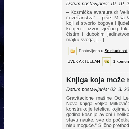
Datum postavljanja: 10. 10. 
– Kosmička avantura dr Velim
čovečanstva“ – piše: Miša Va
koji si stvorio bogove i ljude!
korijen i izvor vječnog tok
čistim i dubokim jedinstvo
majku svega, […]
Postavljeno u
Spiritualnost
UVEK AKTUELAN
1 komen
Knjiga koja može 
Datum postavljanja: 03. 3. 2
Gravitacione mašine Od Leo
Nova knjiga Veljka Milkovi
konstrukcije letelica kojima
godina kasnije avioni i heli
stavu nauke, sve do početka
nisu moguće.” Slično pretho