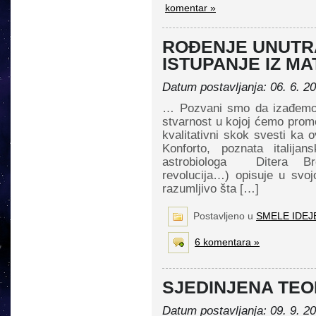
komentar »
ROĐENJE UNUTR
ISTUPANJE IZ MA
Datum postavljanja: 06. 6. 2
… Pozvani smo da izađemo 
stvarnost u kojoj ćemo promen
kvalitativni skok svesti ka
Konforto, poznata italijan
astrobiologa Ditera Bro
revolucija…) opisuje u svoj
razumljivo šta […]
Postavljeno u
SMELE IDEJ
6 komentara »
SJEDINJENA TEO
Datum postavljanja: 09. 9. 2