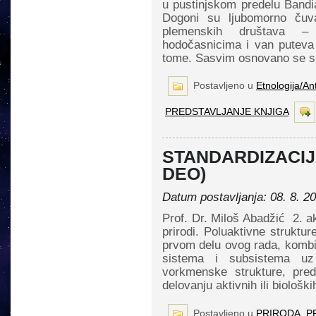
u pustinjskom predelu Bandia
Dogoni su ljubomorno čuva
plemenskih društava – 
hodočasnicima i van puteva 
tome. Sasvim osnovano se s
Postavljeno u
Etnologija/An
PREDSTAVLJANJE KNJIGA
STANDARDIZACIJA
DEO)
Datum postavljanja: 08. 8. 2
Prof. Dr. Miloš Abadžić 2. akt
prirodi. Poluaktivne struktu
prvom delu ovog rada, kom
sistema i subsistema uz
vorkmenske strukture, pred­
delovanju aktivnih ili biološk
Postavljeno u
PRIRODA
,
P