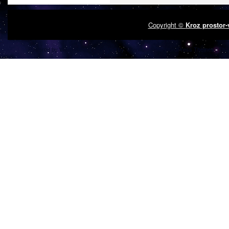
Copyright ©
Kroz prostor
Powered by
| Designed by:
Premium Free WordPress Themes
| Tha
WordPress