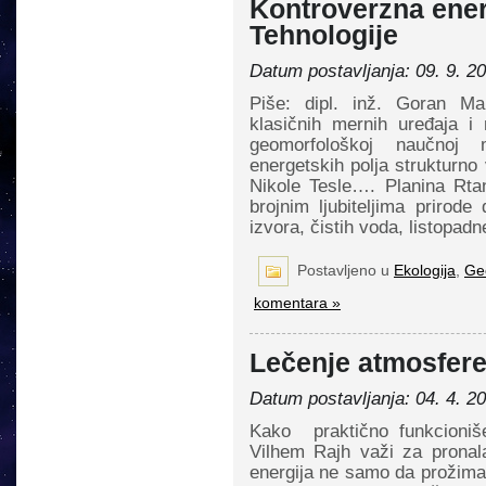
Kontroverzna energ
Tehnologije
Datum postavljanja: 09. 9. 2
Piše: dipl. inž. Goran Ma
klasičnih mernih uređaja i
geomorfološkoj naučnoj m
energetskih polja strukturno
Nikole Tesle…. Planina Rta
brojnim ljubiteljima prirode
izvora, čistih voda, listopad
Postavljeno u
Ekologija
,
Geo
komentara »
Lečenje atmosfer
Datum postavljanja: 04. 4. 2
Kako praktično funkcioniš
Vilhem Rajh važi za pronal
energija ne samo da prožima 