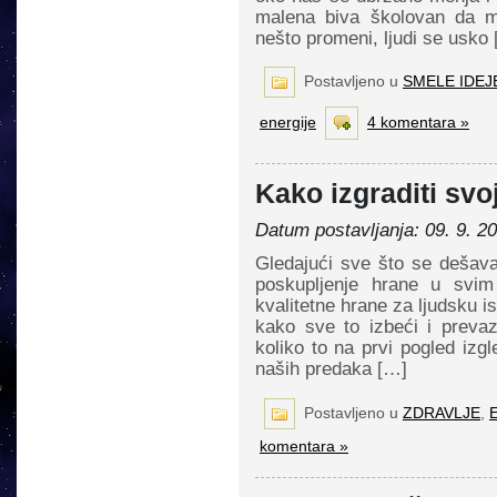
malena biva školovan da 
nešto promeni, ljudi se usko
Postavljeno u
SMELE IDEJ
energije
4 komentara »
Kako izgraditi svo
Datum postavljanja: 09. 9. 20
Gledajući sve što se dešava
poskupljenje hrane u svi
kvalitetne hrane za ljudsku i
kako sve to izbeći i prevaz
koliko to na prvi pogled izgl
naših predaka […]
Postavljeno u
ZDRAVLJE
,
E
komentara »