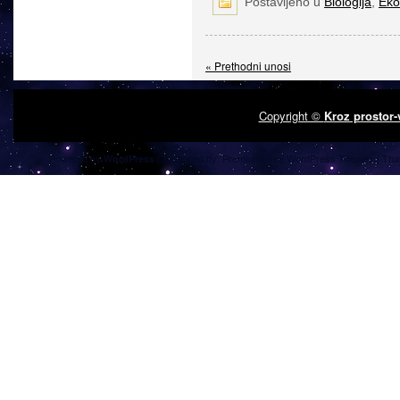
Postavljeno u
Biologija
,
Eko
« Prethodni unosi
Copyright ©
Kroz prostor
Powered by
| Designed by:
Premium Free WordPress Themes
| Tha
WordPress