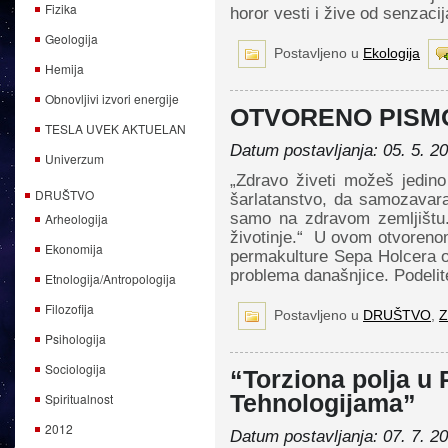
Fizika
horor vesti i žive od senzaci
Geologija
Postavljeno u
Ekologija
Hemija
Obnovljivi izvori energije
OTVORENO PISM
TESLA UVEK AKTUELAN
Datum postavljanja: 05. 5. 2
Univerzum
„Zdravo živeti možeš jedino
DRUŠTVO
šarlatanstvo, da samozavar
samo na zdravom zemljištu
Arheologija
životinje.“ U ovom otvorenom
Ekonomija
permakulture Sepa Holcera o
problema današnjice. Podelit
Etnologija/Antropologija
Filozofija
Postavljeno u
DRUŠTVO
,
Z
Psihologija
Sociologija
“Torziona polja u P
Spiritualnost
Tehnologijama”
2012
Datum postavljanja: 07. 7. 2