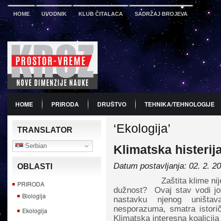
HOME
UVODNIK
KLUB ČITALACA
SADRŽAJ BROJEVA
HOME
PRIRODA
DRUŠTVO
TEHNIKA/TEHNOLOGIJE
‘Ekologija’
PDF
BROJ 12
PREDSTAVLJANJE KNJIGA
PROMO
TRANSLATOR
Serbian
Klimatska histerij
Datum postavljanja: 02. 2. 2
OBLASTI
Zaštita klime nije zaštit
PRIRODA
dužnost? Ovaj stav vodi jo
Biologija
nastavku njenog uništa
nesporazuma, smatra istorič
Ekologija
Klimatska interesna koalicija