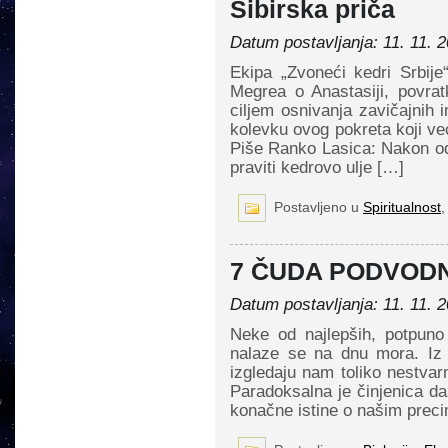
Sibirska priča
Datum postavljanja: 11. 11. 2
Ekipa „Zvoneći kedri Srbije
Megrea o Anastasiji, povrat
ciljem osnivanja zavičajnih i
kolevku ovog pokreta koji v
Piše Ranko Lasica: Nakon odl
praviti kedrovo ulje […]
Postavljeno u
Spiritualnost
7 ČUDA PODVOD
Datum postavljanja: 11. 11. 2
Neke od najlepših, potpuno 
nalaze se na dnu mora. Iz 
izgledaju nam toliko nestvar
Paradoksalna je činjenica d
konačne istine o našim preci