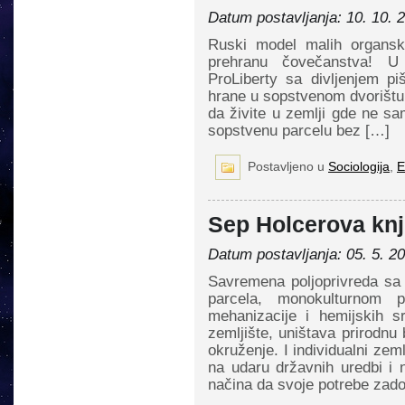
Datum postavljanja: 10. 10. 
Ruski model malih organski
prehranu čovečanstva! U
ProLiberty sa divljenjem pi
hrane u sopstvenom dvorištu a
da živite u zemlji gde ne sa
sopstvenu parcelu bez […]
Postavljeno u
Sociologija
,
E
Sep Holcerova knj
Datum postavljanja: 05. 5. 2
Savremena poljoprivreda sa 
parcela, monokulturnom 
mehanizacije i hemijskih s
zemljište, uništava prirodnu
okruženje. I individualni ze
na udaru državnih uredbi i n
načina da svoje potrebe zad