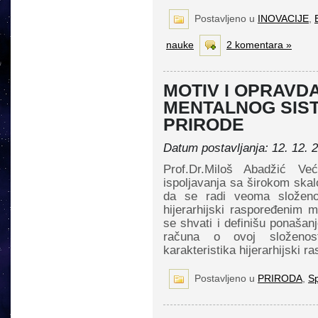
Postavljeno u
INOVACIJE
,
nauke
2 komentara »
MOTIV I OPRAVD
MENTALNOG SIS
PRIRODE
Datum postavljanja: 12. 12. 
Prof.Dr.Miloš Abadžić Ve
ispoljavanja sa širokom skal
da se radi veoma složenom
hijerarhijski raspoređenim
se shvati i definišu ponašanj
računa o ovoj složenos
karakteristika hijerarhijski 
Postavljeno u
PRIRODA
,
Sp