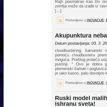
Rajh posmatrao kao živ or
zemlja može da izađe iz ravn
[…]
Postavljeno u
INOVACIJE
,
Akupunktura neba
Datum postavljanja: 03. 3. 2
cloudbustering, šamanski r
pomoću cloudbustera prem
moguća. Prošlog proleća usp
pustinji. “ Ovo je dobra 
plemenski šaman i poglavica
je iako kasno, palo dovoljno 
Postavljeno u
INOVACIJE
,
Ruski model malih
ishranu sveta!