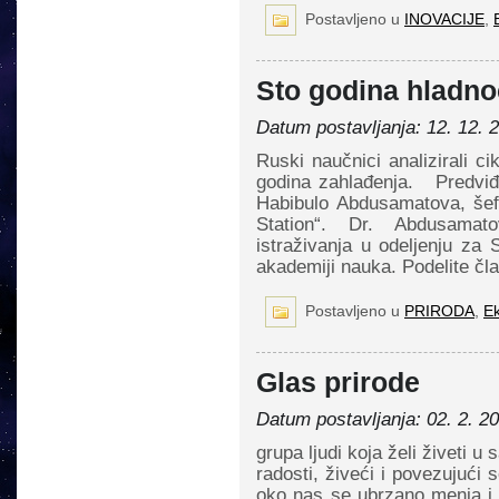
Postavljeno u
INOVACIJE
,
Sto godina hladn
Datum postavljanja: 12. 12. 
Ruski naučnici analizirali c
godina zahlađenja. Predviđa
Habibulo Abdusamatova, šefa
Station“. Dr. Abdusamat
istraživanja u odeljenju za 
akademiji nauka. Podelite čl
Postavljeno u
PRIRODA
,
Ek
Glas prirode
Datum postavljanja: 02. 2. 2
grupa ljudi koja želi živeti u
radosti, živeći i povezujući
oko nas se ubrzano menja i 