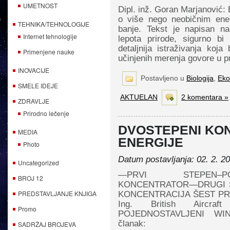
UMETNOST
Dipl. inž. Goran Marjanović: 
o više nego neobičnim ene
TEHNIKA/TEHNOLOGIJE
banje. Tekst je napisan n
Internet tehnologije
lepota prirode, sigurno bi
detaljnija istraživanja koja
Primenjene nauke
učinjenih merenja govore u p
INOVACIJE
Postavljeno u
Biologija
,
Eko
SMELE IDEJE
AKTUELAN
2 komentara »
ZDRAVLJE
Prirodno lečenje
DVOSTEPENI KO
MEDIA
ENERGIJE
Photo
Datum postavljanja: 02. 2. 2
Uncategorized
—PRVI STEPEN–PO
BROJ 12
KONCENTRATOR—DRUGI 
PREDSTAVLJANJE KNJIGA
KONCENTRACIJA ŠEST PREM
Ing. British Aircra
Promo
POJEDNOSTAVLJENI WI
članak:
SADRŽAJ BROJEVA