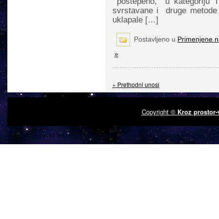
postepeno, u kategoriju Tr
svrstavane i druge metode 
uklapale […]
Postavljeno u
Primenjene 
»
« Prethodni unosi
Copyright ©
Kroz prostor
Powered by
| Designed by:
Premium Free WordPress Themes
| Tha
WordPress