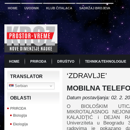
HOME
UVODNIK
KLUB ČITALACA
SADRŽAJ BROJEVA
HOME
PRIRODA
DRUŠTVO
TEHNIKA/TEHNOLOGIJE
‘ZDRAVLJE’
PDF
BROJ 12
PREDSTAVLJANJE KNJIGA
PROMO
TRANSLATOR
Serbian
MOBILNA TELEFO
Datum postavljanja: 02. 2. 2
OBLASTI
O BIOLOŠKIM UTIC
PRIRODA
MIKROTALASNOG NEJON
Biologija
KALAJDŢIĆ i DEJAN RAKO
Univerziteta u Beogradu
Ekologija
radovima je pokazano d