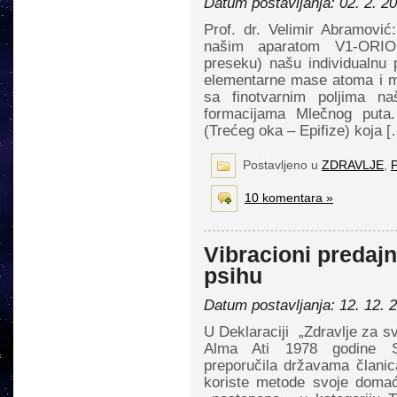
Datum postavljanja: 02. 2. 2
Prof. dr. Velimir Abramović
našim aparatom V1-ORION
preseku) našu individualnu 
elementarne mase atoma i mo
sa finotvarnim poljima n
formacijama Mlečnog puta.
(Trećeg oka – Epifize) koja [
Postavljeno u
ZDRAVLJE
,
P
10 komentara »
Vibracioni predajni
psihu
Datum postavljanja: 12. 12. 
U Deklaraciji „Zdravlje za s
Alma Ati 1978 godine Sv
preporučila državama člani
koriste metode svoje domać