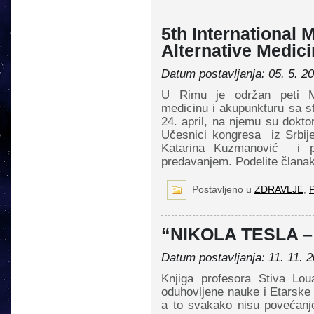
5th International 
Alternative Medic
Datum postavljanja: 05. 5. 2
U Rimu je održan peti Me
medicinu i akupunkturu sa st
24. april, na njemu su dokto
Učesnici kongresa iz Srbije 
Katarina Kuzmanović i pr
predavanjem. Podelite članak
Postavljeno u
ZDRAVLJE
,
P
“NIKOLA TESLA 
Datum postavljanja: 11. 11. 2
Knjiga profesora Stiva Lo
oduhovljene nauke i Etarske
a to svakako nisu povećanje 