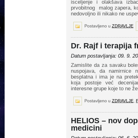
isceljenje i olakšava izba
prvobitnog malog zapera, ko
nedovoljno ili nikako ne usp
Postavljeno u
ZDRAVLJE
Dr. Rajf i terapija
Datum postavljanja: 09. 9. 2
Zamislite da za savaku bolest
nuspojava, da namirnice n
besplatna i ima je na pret
koja postoje već decenija
interesne grupe koje to ne že
Postavljeno u
ZDRAVLJE
,
P
HELIOS – nov dopr
medicini