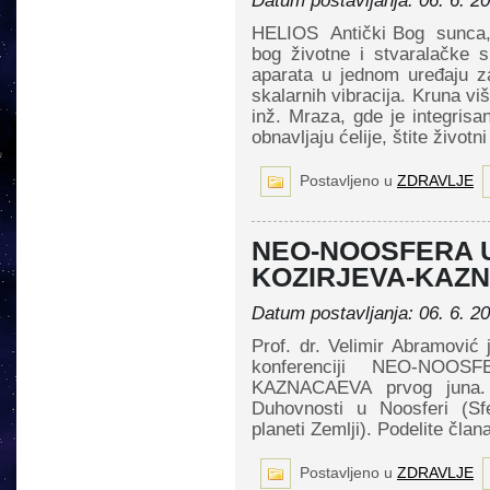
Datum postavljanja: 06. 6. 2
HELIOS Antički Bog sunca, s
bog životne i stvaralačke 
aparata u jednom uređaju z
skalarnih vibracija. Kruna v
inž. Mraza, gde je integrisan
obnavljaju ćelije, štite život
Postavljeno u
ZDRAVLJE
NEO-NOOSFERA 
KOZIRJEVA-KAZ
Datum postavljanja: 06. 6. 2
Prof. dr. Velimir Abramović
konferenciji NEO-NO
KAZNACAEVA prvog juna. 
Duhovnosti u Noosferi (S
planeti Zemlji). Podelite član
Postavljeno u
ZDRAVLJE