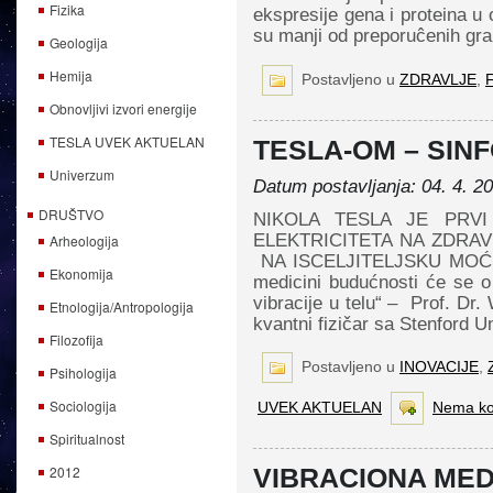
Fizika
ekspresije gena i proteina u 
su manji od preporuĉenih gra
Geologija
Hemija
Postavljeno u
ZDRAVLJE
,
F
Obnovljivi izvori energije
TESLA UVEK AKTUELAN
TESLA-OM – SIN
Univerzum
Datum postavljanja: 04. 4. 2
DRUŠTVO
NIKOLA TESLA JE PRV
ELEKTRICITETA NA ZDRA
Arheologija
NA ISCELJITELJSKU MO
Ekonomija
medicini budućnosti će se o
vibracije u telu“ – Prof. Dr.
Etnologija/Antropologija
kvantni fizičar sa Stenford U
Filozofija
Postavljeno u
INOVACIJE
,
Psihologija
Sociologija
UVEK AKTUELAN
Nema ko
Spiritualnost
2012
VIBRACIONA MED