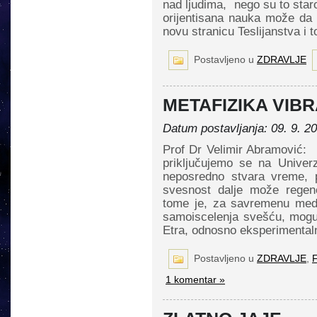
nad ljudima, nego su to staro
orijentisana nauka može da 
novu stranicu Teslijanstva i t
Postavljeno u
ZDRAVLJE
METAFIZIKA VIB
Datum postavljanja: 09. 9. 2
Prof Dr Velimir Abramović: 
priključujemo se na Univer
neposredno stvara vreme, p
svesnost dalje može regene
tome je, za savremenu medi
samoiscelenja svešću, mogu
Etra, odnosno eksperimenta
Postavljeno u
ZDRAVLJE
,
F
1 komentar »