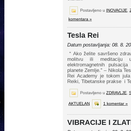
Postavljeno u
INOVACIJE
,
komentara »
Tesla Rei
Datum postavljanja: 08. 8. 2
“ Ako želite savršeno zdravl
molitvu ili meditaciju 
elektromagnetnih pulsacija
planete Zemlje.” – Nikola Te
Rei Academy je tokom jula 
Reiki, Tibetanske prakse i T
Postavljeno u
ZDRAVLJE
,
S
AKTUELAN
1 komentar »
VIBRACIJE I ZLA