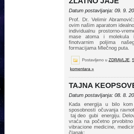
ZLATNO JAJE
Datum postavljanja: 09. 9. 2
Prof. Dr. Velimir Abramović
ovim našim aparatom idealno
individualnu prostorno-vre
mase atoma i molekula i
finotvarnim poljima naš
formacijama Mlečnog puta. P
Postavljeno u
ZDRAVLJE
,
S
komentara »
TAJNA KEOPSOVE
Datum postavljanja: 08. 8. 2
Kada energija u bilo kom 
sposobnosti očuvanja ravnot
taj deo gubi energiju. Delo
vraća na početno prvobitno
vibracione medicine, medici
članak: