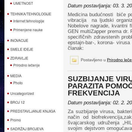
UMETNOST
Datum postavljanja: 03. 3. 2
TEHNIKA/TEHNOLOGIJE
Medicina budućnosti biće po
vibracija na ljudski organiz
Internet tehnologije
Nobelove nagrade, kvantni f
Primenjene nauke
GEN multiZapper prema dr. 
specifičnih zdravstenih prob
INOVACIJE
epstajn-bar-, korona- virusa
članak:
SMELE IDEJE
ZDRAVLJE
Postavljeno u
Prirodno leče
Prirodno lečenje
MEDIA
SUZBIJANJE VIRU
Photo
PARAZITA POMO
FREKVENCIJA
Uncategorized
BROJ 12
Datum postavljanja: 02. 2. 2
PREDSTAVLJANJE KNJIGA
Za suzbijanje virusa, bakteri
način od biofrekvencija,zak
Promo
švajcarskog udruženja „H
svojim dejstvom omogućava
SADRŽAJ BROJEVA