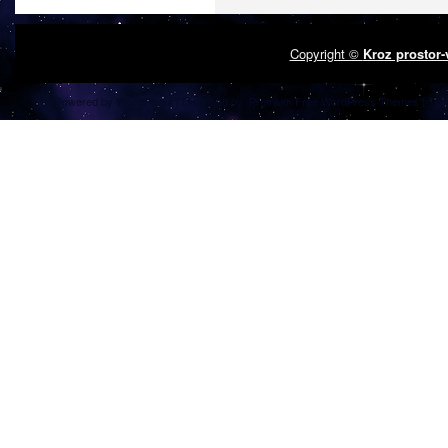
Copyright ©
Kroz prostor
Powered by
| Designed by:
Premium Free WordPress Themes
| Tha
WordPress