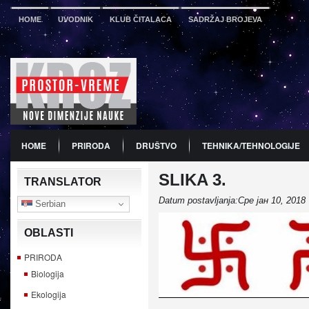
HOME
UVODNIK
KLUB ČITALACA
SADRŽAJ BROJEVA
HOME
PRIRODA
DRUŠTVO
TEHNIKA/TEHNOLOGIJE
SLIKA 3.
PDF
BROJ 12
PREDSTAVLJANJE KNJIGA
PROMO
TRANSLATOR
Datum postavljanja:Сре јан 10, 2018
Serbian
OBLASTI
PRIRODA
Biologija
Ekologija