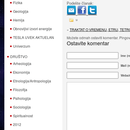
Fizika
Podelite članak:
Geologija
Hemija
u
Obnovljivi izvori energije
«
TRAKTAT O VREMENU, ETRU, TETR
TESLA UVEK AKTUELAN
Možete odmah ostaviti komentar. Pingova
Ostavite komentar
Univerzum
Ime (r
DRUŠTVO
Arheologija
Mail (n
Ekonomija
Websi
Etnologija/Antropologija
Filozofija
Psihologija
Sociologija
Spiritualnost
2012