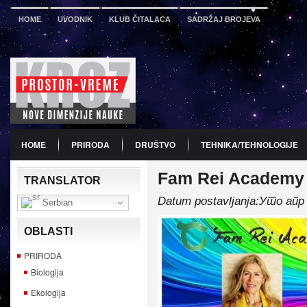
HOME
UVODNIK
KLUB ČITALACA
SADRŽAJ BROJEVA
HOME
PRIRODA
DRUŠTVO
TEHNIKA/TEHNOLOGIJE
Fam Rei Academy
PDF
BROJ 12
PREDSTAVLJANJE KNJIGA
PROMO
TRANSLATOR
Datum postavljanja:Уто апр
Serbian
OBLASTI
PRIRODA
Biologija
Ekologija