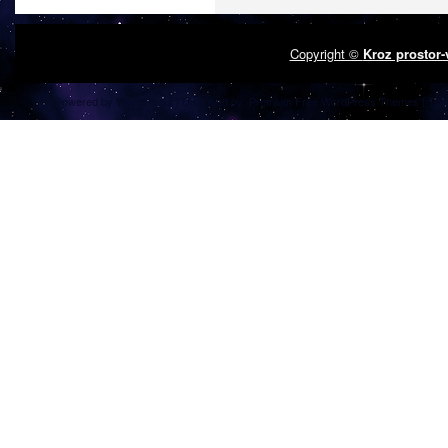
Copyright ©
Kroz prostor
Powered by
| Designed by:
Premium Free WordPress Themes
| Tha
WordPress