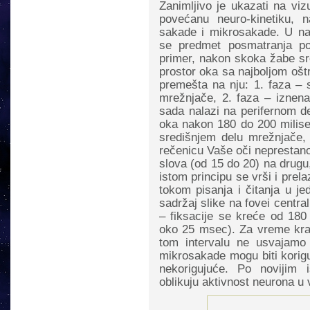
Zanimljivo je ukazati na viz
povećanu neuro-kinetiku, 
sakade i mikrosakade. U na
se predmet posmatranja po
primer, nakon skoka žabe sre
prostor oka sa najboljom oš
premešta na nju: 1. faza – 
mrežnjače, 2. faza – iznena
sada nalazi na perifernom d
oka nakon 180 do 200 milise
središnjem delu mrežnjače, 
rečenicu Vaše oči neprestano
slova (od 15 do 20) na drugu,
istom principu se vrši i prel
tokom pisanja i čitanja u je
sadržaj slike na fovei central
– fiksacije se kreće od 180
oko 25 msec). Za vreme krat
tom intervalu ne usvajamo 
mikrosakade mogu biti korigu
nekorigujuće. Po novijim i
oblikuju aktivnost neurona u