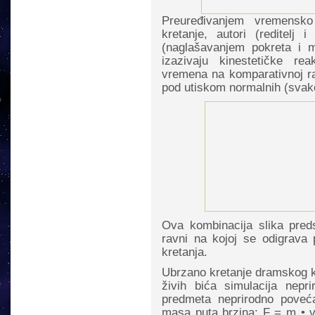
Preuređivanjem vremensk
kretanje, autori (reditel
(naglašavanjem pokreta i 
izazivaju kinestetičke re
vremena na komparativnoj ravn
pod utiskom normalnih (svako
Ova kombinacija slika preds
ravni na kojoj se odigrava
kretanja.
Ubrzano kretanje dramskog ka
živih bića simulacija nepr
predmeta neprirodno poveća
masa puta brzina; F = m • v