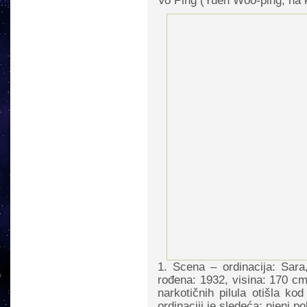
Vo Ping (Yuen Woo-ping, n
1. Scena – ordinacija: Sara,
rođena: 1932, visina: 170 cm)
narkotičnih pilula otišla ko
ordinaciji je sledeća: njeni p