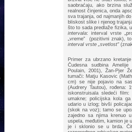
saobraćaju, ako brzina sl
realnost činjenica, onda apsol
sva trajanja, od najmanjih d
bliskost slike i njenog trajan
što to sada predlaže fizika, 
intervala
: interval vrste „p
„vreme” (pozitivni znak), to
interval vrste „svetlost”
(znak
Primer za ubrzano kretanje
Čudesna sudbina Amelije 
Poulain, 2001), Žan-Pjer Ž
tumači: Matju Kasovic (Mathi
cm) se nije pojavio na sas
(Audrery Tautou), rođena: 1
iskonstruisala sledeći film
umakne; policijska kola ga
udario u izlog; bivši polica
(skok na voz); tamo se upo
zajedno sa njima krenuo u 
uspela, međutim, kamion je u
je i sklonio se u brda. Č