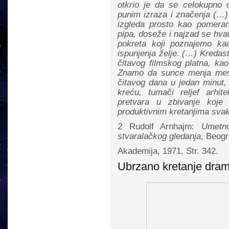
otkrio je da se celokupno 
punim izraza i značenja (…)
izgleda prosto kao pomeran
pipa, doseže i najzad se hv
pokreta koji poznajemo kao
ispunjenja želje. (…) Kredaste
čitavog filmskog platna, ka
Znamo da sunce menja mest
čitavog dana u jedan minut, 
kreću, tumači reljef arhi
pretvara u zbivanje koj
produktivnim kretanjima sva
2 Rudolf Arnhajm:
Umetno
stvaralačkog gledanja
, Beog
Akademija, 1971, Str. 342.
Ubrzano kretanje dram