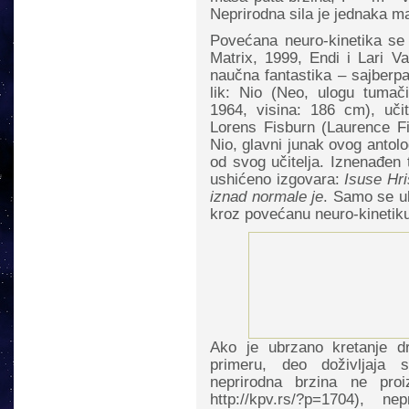
Neprirodna sila je jednaka ma
Povećana neuro-kinetika se 
Matrix, 1999, Endi i Lari V
naučna fantastika – sajberpa
lik: Nio (Neo, ulogu tumač
1964, visina: 186 cm), uči
Lorens Fisburn (Laurence Fi
Nio, glavni junak ovog antolo
od svog učitelja. Iznenađen
ushićeno izgovara:
Isuse Hri
iznad normale je
. Samo se ub
kroz povećanu neuro-kinetik
Ako je ubrzano kretanje 
primeru, deo doživljaja s
neprirodna brzina ne proizl
http://kpv.rs/?p=1704), n