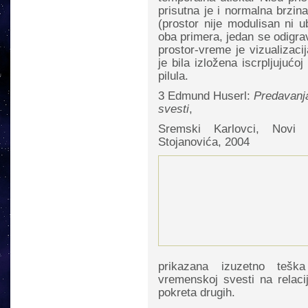
prisutna je i normalna brzin
(prostor nije modulisan ni
oba primera, jedan se odigrava
prostor-vreme je vizualizaci
je bila izložena iscrpljujućoj
pilula.
3 Edmund Huserl:
Predavanj
svesti
,
Sremski Karlovci, Novi 
Stojanovića, 2004
prikazana izuzetno teška
vremenskoj svesti na relacij
pokreta drugih.