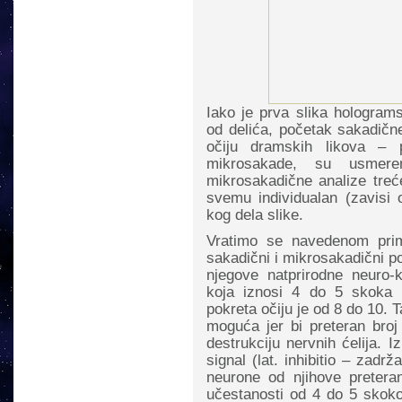
Iako je prva slika hologram
od delića, početak sakadičn
očiju dramskih likova – 
mikrosakade, su usmer
mikrosakadične analize treće
svemu individualan (zavisi
kog dela slike.
Vratimo se navedenom prim
sakadični i mikrosakadični p
njegove natprirodne neuro-k
koja iznosi 4 do 5 skoka 
pokreta očiju je od 8 do 10. T
moguća jer bi preteran broj
destrukciju nervnih ćelija. I
signal (lat. inhibitio – zadr
neurone od njihove preter
učestanosti od 4 do 5 skokov