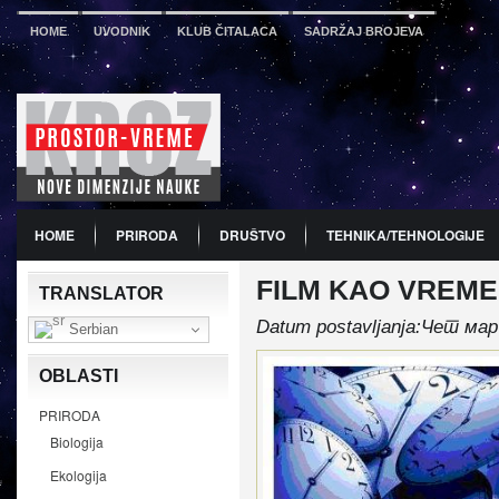
HOME
UVODNIK
KLUB ČITALACA
SADRŽAJ BROJEVA
HOME
PRIRODA
DRUŠTVO
TEHNIKA/TEHNOLOGIJE
FILM KAO VREM
PDF
BROJ 12
PREDSTAVLJANJE KNJIGA
PROMO
TRANSLATOR
Datum postavljanja:Чет мар
Serbian
OBLASTI
PRIRODA
Biologija
Ekologija