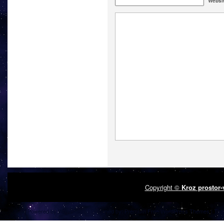
Websi
Copyright ©
Kroz prostor
Powered by
| Designed by:
Premium Free WordPress Themes
| Tha
WordPress