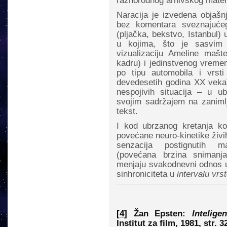
raznorodnog arhivskog materi
Naracija je izvedena objašn
bez komentara sveznajućeg
(pljačka, bekstvo, Istanbul) 
u kojima, što je sasvim 
vizualizaciju Ameline maš
kadru) i jedinstvenog vremen
po tipu automobila i vrsti
devedesetih godina XX veka
nespojivih situacija – u u
svojim sadržajem na zanimlji
tekst.
I kod ubrzanog kretanja ko
povećane neuro-kinetike živih 
senzacija postignutih m
(povećana brzina snimanja
menjaju svakodnevni odnos u
sinhroniciteta u
intervalu vrs
[4]
Žan Epsten:
Intelig
Institut za film, 1981, str. 3