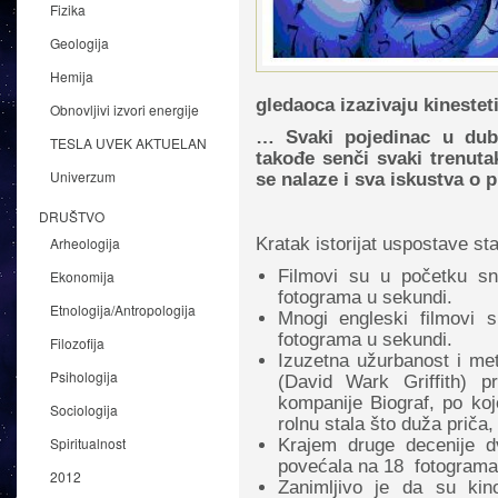
Fizika
Geologija
Hemija
gledaoca izazivaju kinestet
Obnovljivi izvori energije
… Svaki pojedinac u dubi
TESLA UVEK AKTUELAN
takođe senči svaki trenut
Univerzum
se nalaze i sva iskustva o 
DRUŠTVO
Kratak istorijat uspostave s
Arheologija
Filmovi su u početku sn
Ekonomija
fotograma u sekundi.
Etnologija/Antropologija
Mnogi engleski filmovi 
fotograma u sekundi.
Filozofija
Izuzetna užurbanost i met
Psihologija
(David Wark Griffith) p
kompanije Biograf, po koj
Sociologija
rolnu stala što duža priča,
Spiritualnost
Krajem druge decenije d
povećala na 18 fotograma
2012
Zanimljivo je da su kin