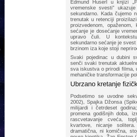
Edmund Huserl u knjizi „P
vremenske svesti” ukazuje
sekundarno. Kada čujemo nek
trenutak u retenciji proizila
proizvedenom, opaženom, k
sećanje je dosećanje vremen
upravo čuli. U kontekstu
sekundarno sećanje je svest 
brzinom iza koje stoji neprir
Svaki pojedinac u dubini s
senči svaki trenutak aktuel
sva iskustva o prirodi filma,
mehaničke transformacije po
Ubrzano kretanje fizič
Podsetimo se uvodne sekve
2002), Spajka Džonsa (Spik
milijardi i četrdeset godin
promena godišnjih doba, izr
rascvetavanje cveća, top
kvartove, nicanje soliter
dramatična, ni komična, st
neuro-kinetika. Žan Epsten 