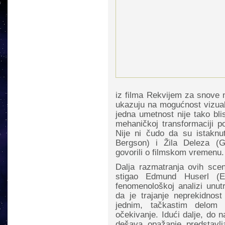
iz filma Rekvijem za snove
ukazuju na mogućnost vizuali
jedna umetnost nije tako bli
mehaničkoj transformaciji po
Nije ni čudo da su istaknut
Bergson) i Žila Deleza (G
govorili o filmskom vremenu.
Dalja razmatranja ovih sce
stigao Edmund Huserl (E
fenomenološkoj analizi unut
da je trajanje neprekidnos
jednim, tačkastim delom
očekivanje. Idući dalje, do n
dešava opažanje predstavlj