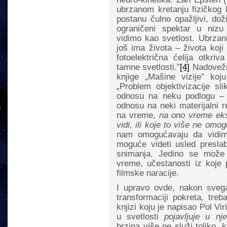
ubrzanom kretanju fizičkog k
postanu čulno opažljivi, do
ograničeni spektar u nizu 
vidimo kao svetlost. Ubrzani
još ima života – života koj
fotoelektrična ćelija otkri
tamne svetlosti.”
[4]
Nadovežim
knjige „Mašine vizije” koju 
„Problem objektivizacije sl
odnosu na neku podlogu – po
odnosu na neki materijalni r
na vreme,
na ono vreme eks
vidi, ili koje to više ne omo
nam omogućavaju da vidimo
moguće videti usled presla
snimanja. Jedino se može 
vreme, učestanosti iz koje 
filmske naracije.
I upravo ovde, nakon sveg
transformaciji pokreta, treb
knjizi koju je napisao Pol Vir
u svetlosti
pojavljuje u nje
brzina više ne služi toliko,