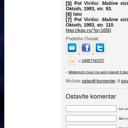
[5]
Pol Virilio:
Mašine vizi
Oktoih, 1993, str. 93.
[6]
Isto
[7]
Pol Virilio:
Mašine vizi
Oktoih, 1993, str. 110.
http://kpv.rs/?p=1650
Podelite članak:
u
UMETNOST
«
Misteriozni zvuci na celoj planeti 2.de
Možete
ostaviti komentar
, ili
pov
Ostavite komentar
Ime (r
Mail (n