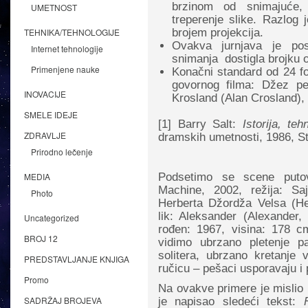
brzinom od snimajuće,
UMETNOST
treperenje slike. Razlog 
brojem projekcija.
TEHNIKA/TEHNOLOGIJE
Ovakva jurnjava je po
Internet tehnologije
snimanja dostigla brojku 
Primenjene nauke
Konačni standard od 24 fo
govornog filma: Džez pe
INOVACIJE
Krosland (Alan Crosland), 
SMELE IDEJE
[1] Barry Salt:
Istorija, teh
ZDRAVLJE
dramskih umetnosti, 1986, Str
Prirodno lečenje
MEDIA
Podsetimo se scene puto
Machine, 2002, režija: Sa
Photo
Herberta Džordža Velsa (He
lik: Aleksander (Alexander,
Uncategorized
rođen: 1967, visina: 178 c
BROJ 12
vidimo ubrzano pletenje pa
solitera, ubrzano kretanje 
PREDSTAVLJANJE KNJIGA
ručicu – pešaci usporavaju i
Promo
Na ovakve primere je mislio
SADRŽAJ BROJEVA
je napisao sledeći tekst: