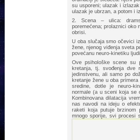
su usporeni; ulazak i izlaza
ulazak je ubrzan, a potom i i
2. Scena – ulica: drams
poremećena; prolaznici oko n
obrisi.
U oba slučaja smo očevici iz
žene, njenog viđenja sveta p
povećanu neuro-kinetiku ljudi
Ove psihološke scene su p
kretanja, tj. svođenja dve 
jedinstvenu, ali samo po doži
kretanje žene u oba primera 
sredine, dotle je neuro-ki
normale (a u sceni koja se o
Kombinovana dilatacija vre
nas navodi na ideju o efekt
raketi koja putuje brzinom p
mnogo sporije, svi procesi 