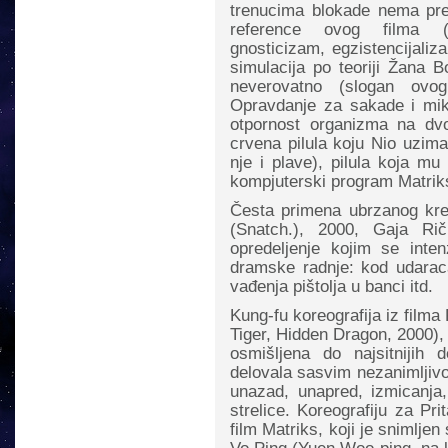
trenucima blokade nema pre
reference ovog filma (m
gnosticizam, egzistencijaliz
simulacija po teoriji Žana B
neverovatno (slogan ovo
Opravdanje za sakade i mikr
otpornost organizma na dvos
crvena pilula koju Nio uzim
nje i plave), pilula koja m
kompjuterski program Matrik
Česta primena ubrzanog kre
(Snatch.), 2000, Gaja Riči
opredeljenje kojim se intenz
dramske radnje: kod udarac
vađenja pištolja u banci itd.
Kung-fu koreografija iz filma 
Tiger, Hidden Dragon, 2000), 
osmišljena do najsitnijih 
delovala sasvim nezanimljivo
unazad, unapred, izmicanja,
strelice. Koreografiju za Pr
film Matriks, koji je snimlje