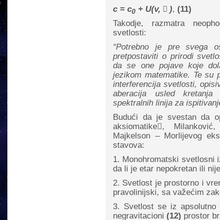
c = c
+ U(v,

)
,
(11)
0
Takodje, razmatra neopho
svetlosti:
“Potrebno je pre svega o
pretpostaviti o prirodi svetlo
da se one pojave koje dol
jezikom matematike. Te su po
interferencija svetlosti, op
aberacija usled kretanj
spektralnih linija za ispitiva
Budući da je svestan da o
aksiomatike

, Milanković,
Majkelson – Morlijevog eks
stavova:
1. Monohromatski svetlosni i
da li je etar nepokretan ili nije
2. Svetlost je prostorno i vr
pravolinijski, sa važećim zako
3. Svetlost se iz apsolutno
negravitacioni
(12)
prostor b