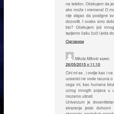
na telefon. Očekujem da je
ako može i vremena! O mat
nije stigao da postigne s
dozvolili. I ovako smo dob
bio? Očekujem još mnogo
ispijemo čašu žuči i jeda do
Одговори
Nikola Milovic
каже:
26/05/2015 у 11:10
Cini mi se , i ovdje kao i
ucesnici ne vode racuna o 
cega mi, kao humana bica 
uzrog mnogih pojava u 
mozemo uticati.
Univerzum je dvoentiteta
stvaranja jeste duhovni 
stvaranje ,posjeduje nepo