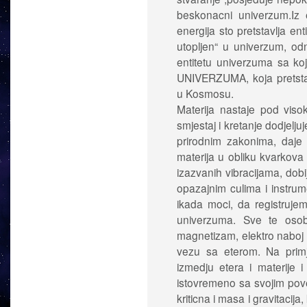
beskonacni univerzum.Iz e
energija sto pretstavlja e
utopljen“ u univerzum, od
entitetu univerzuma sa 
UNIVERZUMA, koja pretsta
u Kosmosu.
Materija nastaje pod viso
smjestaj i kretanje dodjelju
prirodnim zakonima, daje
materija u obliku kvarkova 
izazvanih vibracijama, do
opazajnim culima i instrume
ikada moci, da registrujem
univerzuma. Sve te osobi
magnetizam, elektro naboj ,
vezu sa eterom. Na primje
izmedju etera i materije 
istovremeno sa svojim pov
kriticna i masa i gravitacija