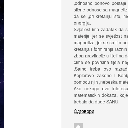
,odnosno ponovo postaje e
slicne odnose sa magnetizm
da se ,pri kretanju iste, m
energija.
Svjetlost ima zadatak da 
materije, jer se svjetlost 
magnetiza, jer se sa tim pos
kretanja i formiranja raznih
zbog gravitacije u tijelima d
cime se povrsina tijela neg
.Samo treba ovo razradit
Keplerove zakone i Kenig
pomocu njih ,nebeska mat
Ako nekoga ovo interesuj
matematickih dokaza, koje 
trebalo da dude SANU.
Одговори