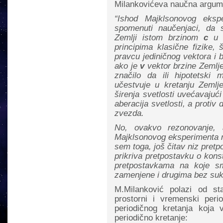
Milankovićeva naučna argumen
“Ishod Majklsonovog eksp
spomenuti naučenjaci, da 
Zemlji istom brzinom
c
u s
principima klasične fizike,
pravcu jediničnog vektora i
ako je
v
vektor brzine Zeml
značilo da ili hipotetski
učestvuje u kretanju Zemlje
širenja svetlosti uvećavajući
aberacija svetlosti, a proti
zvezda.
No, ovakvo rezonovanje, 
Majklsonovog eksperimenta ni
sem toga, još čitav niz pretpo
prikriva pretpostavku o konst
pretpostavkama na koje sm
zamenjene i drugima bez suk
M.Milanković polazi od st
prostorni i vremenski perio
periodičnog kretanja koja v
periodično kretanje: