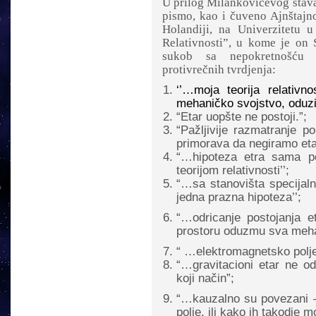
U prilog Milankovićevog stav
pismo, kao i čuveno Ajnštajn
Holandiji, na Univerzitetu 
Relativnosti”, u kome je on S
sukob sa nepokretnošću e
protivrečnih tvrdjenja:
‘’…
moja teorija relativn
mehaničko svojstvo, oduzi
“
Etar uopšte ne postoji.”;
“
Pažljivije razmatranje po
primorava da negiramo etar
“…
hipoteza etra sama p
teorijom relativnosti’’;
“…
sa stanovišta specijalne
jedna prazna hipoteza’’;
“…
odricanje postojanja 
prostoru oduzmu sva mehan
“ …
elektromagnetsko polje
“…
gravitacioni etar ne o
koji način”;
“…
kauzalno su povezani –
polje, ili kako ih takodje 