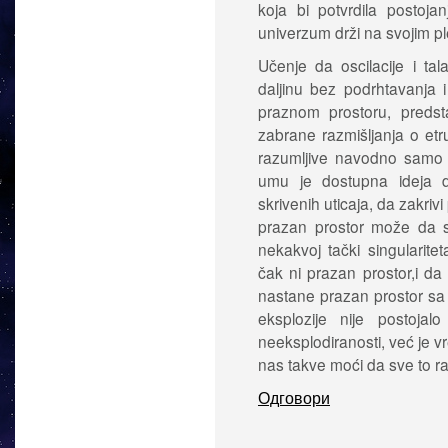
koja bi potvrdila postoja
univerzum drži na svojim p
Učenje da oscilacije i ta
daljinu bez podrhtavanja 
praznom prostoru, preds
zabrane razmišljanja o etru
razumljive navodno samo 
umu je dostupna ideja 
skrivenih uticaja, da zakriv
prazan prostor može da s
nekakvoj tački singularite
čak ni prazan prostor,i d
nastane prazan prostor sa d
eksplozije nije postojal
neeksplodiranosti, već je 
nas takve moći da sve to 
Одговори