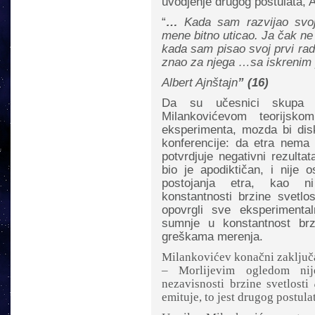
uvodjenje drugog postulata, A
“
…
Kada sam razvijao svoju
mene bitno uticao. Ja čak ne
kada sam pisao svoj prvi rad o
znao za njega …sa iskrenim
Albert Ajnštajn
” (16)
Da su učesnici skupa i
Milankovićevom teorijsk
eksperimenta, mozda bi disk
konferencije: da etra nema 
potvrdjuje negativni rezulta
bio je apodiktičan, i nije 
postojanja etra, kao ni
konstantnosti brzine svetlo
opovrgli sve eksperimenta
sumnje u konstantnost brz
greškama merenja.
Milankovićev konačni zaključ
– Morlijevim ogledom nij
nezavisnosti brzine svetlosti
emituje, to jest drugog postulat