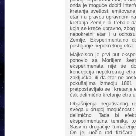
onda je moguće dobiti interf
kretanja svetlosti emitovan
etar i u pravcu upravnom na
kretanja Zemlje bi trebalo d
koja se kreće upravno, zbog 
nepokretni etar i u odnos
Zemlje. Eksperimentalno dob
postojanje nepokretnog etra.
Majkelson je prvi put eksp
ponovio sa Morlijem šes
eksperimenata nije se dob
koncepcija nepokretnog etra
zaključka: ili da etar ne post
pokušajima izmedju 1881
pretpostavljalo se i kretanje
čak delimično kretanje etra u
Objašnjenja negativanog r
svega u drugoj mogućnosti:
delimično. Tada bi efek
eksperimentalna tehnika t
Sasvim drugačije tumačenje 
On je, uočio rad fizičara 