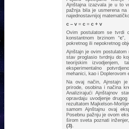
Ajnštajna izazvala je u to
pažnja bila je usmerena na dr
najednostavnijoj matematičko
c – v
=
c
=
c + v
Ovim postulatom se tvrdi 
konstantnom brzinom “
c
”,
pokretnog ili nepokretnog obj
Ajnštajn je ovim postulatom na
stav proglasio tvrdnju do ko
teorijskim izvodjenjem, 
eksperimentalno potvrdjenoj
mehanici, kao i Doplerovom 
Na ovaj način, Ajnstajn je
prirode, osobina i načina kr
Analizirajući Ajnštajnov s
opravdaju uvodjenje drugog
rezultatom Majkelson-Morlij
samom Ajnštajnu ovaj eks
Posebnu pažnju je ovom eksp
širom sveta poznati inženjer
(3)
.