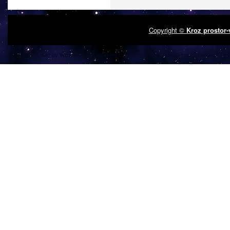
Copyright ©
Kroz prostor
Powered by
| Designed by:
Premium Free WordPress Themes
| Tha
WordPress