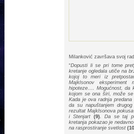
Milanković završava svoj rad
“
Dopusti li se pri tome pret
kretanje ogledala utiče na br
kojoj to meri iz pretpos
Majklsonov eksperiment 
hipoteze…. Mogućnost, da kr
kojom se ona širi, može se 
Kada je ova radnja predana
da su napuštanjem drugog po
rezultat Majklsonova pokusa
i Stenjart
(9)
. Da se taj p
kretanja pokazao je nedavno 
na rasprostiranje svetlost
(10