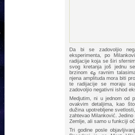
Da bi se zadovoljio nega
eksperimenta, po Milankov
radijacije koja se širi sfer
svog kretanja još jednu se
brzinom
c
ravnim talasima
0
njena amplituda mora biti pr
te radijacije se moraju su
zadovoljio negativni ishod e
Medjutim, ni u jednom od p
ovakvim detaljima, kao što
dužina upotrebljene svetlosti, 
zahtevao Milanković. Jedino š
Zemlje, ali samo u funkciji o
Tri godine posle objavljiva