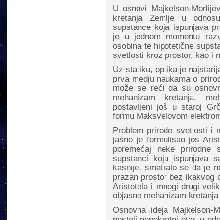
U osnovi Majkelson-Morlije
kretanja Zemlje u odnosu 
supstance koja ispunjava pra
je u jednom momentu razvo
osobina te hipotetične supst
svetlosti kroz prostor, kao i 
Uz statiku, optika je najstar
prva medju naukama o prirodi
može se reći da su osnovni
mehanizam kretanja, meh
postavljeni još u staroj Gr
formu Maksvelovom elektroma
Problem prirode svetlosti i
jasno je formulisao jos Aris
poremećaj neke prirodne s
supstanci koja ispunjava 
kasnije, smatralo se da je n
prazan prostor bez ikakvog o
Aristotela i mnogi drugi vel
objasne mehanizam kretanja s
Osnovna ideja Majkelson-Mo
postoji nepokretni etar, u o