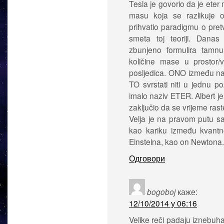
Tesla je govorio da je eter
masu koja se razlikuje o
prihvatio paradigmu o pret
smeta toj teoriji. Dan
zbunjeno formulira tamnu
količine mase u prostor/
posljedica. ONO između na
TO svrstati niti u jednu 
imalo naziv ETER. Albert je
zaključio da se vrijeme rast
Velja je na pravom putu s
kao kariku između kvantne
Einsteina, kao on Newtona.
Одговори
bogoboj
каже:
12/10/2014 у 06:16
Velike reči padaju iznebuha