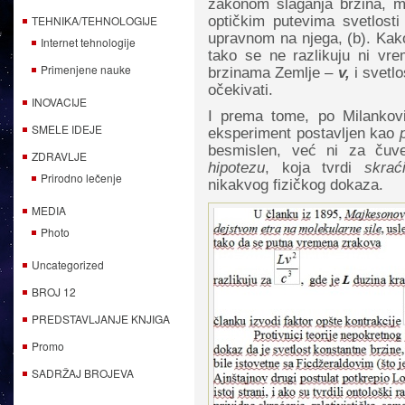
zakonom slaganja brzina, m
TEHNIKA/TEHNOLOGIJE
optičkim putevima svetlosti
upravnom na njega, (b). Kako
Internet tehnologije
tako se ne razlikuju ni vr
Primenjene nauke
brzinama Zemlje –
v,
i svetlo
očekivati.
INOVACIJE
I prema tome, po Milankov
SMELE IDEJE
eksperiment postavljen kao
besmislen, već ni za čuv
ZDRAVLJE
hipotezu
, koja tvrdi
skrać
Prirodno lečenje
nikakvog fizičkog dokaza.
MEDIA
Photo
Uncategorized
BROJ 12
PREDSTAVLJANJE KNJIGA
Promo
SADRŽAJ BROJEVA