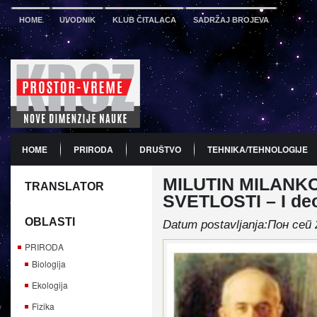
HOME
UVODNIK
KLUB ČITALACA
SADRŽAJ BROJEVA
HOME
PRIRODA
DRUŠTVO
TEHNIKA/TEHNOLOGIJE
MILUTIN MILANKO
PDF
BROJ 12
PREDSTAVLJANJE KNJIGA
PROMO
TRANSLATOR
SVETLOSTI – I de
OBLASTI
Datum postavljanja:Пон сеп 
PRIRODA
Biologija
Ekologija
Fizika