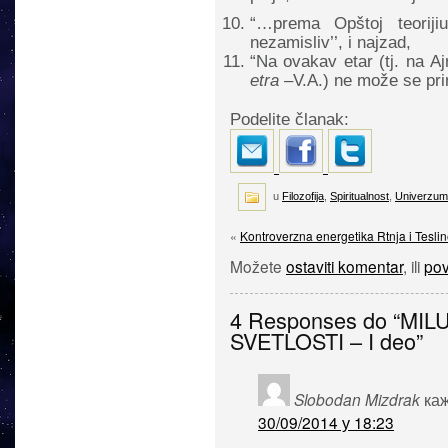
“…
prema Opštoj teorijiu
nezamisliv’’, i najzad,
“
Na ovakav etar (tj. na A
etra
–V.A.) ne može se prime
Podelite članak:
u
Filozofija
,
Spiritualnost
,
Univerzum
«
Kontroverzna energetika Rtnja i Tesli
Možete
ostaviti komentar
, ili
pov
4 Responses do “MIL
SVETLOSTI – I deo”
Slobodan Mizdrak
каж
30/09/2014 у 18:23