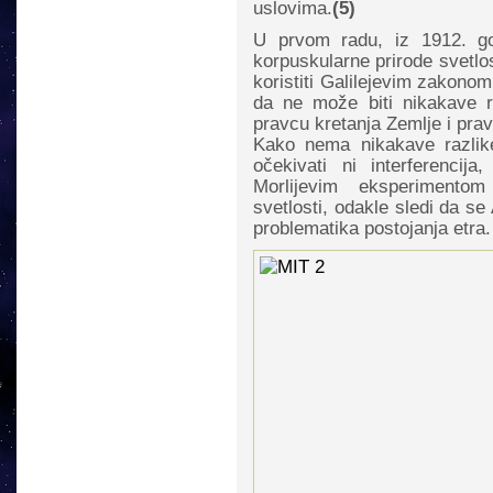
uslovima.
(5)
U prvom radu, iz 1912. go
korpuskularne prirode svetlo
koristiti Galilejevim zakono
da ne može biti nikakave r
pravcu kretanja Zemlje i pra
Kako nema nikakave razlik
očekivati ni interferencija
Morlijevim eksperimentom
svetlosti, odakle sledi da s
problematika postojanja etra.