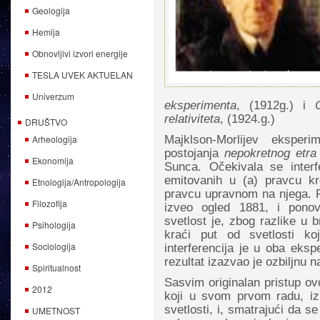
Geologija
Hemija
Obnovljivi izvori energije
TESLA UVEK AKTUELAN
Univerzum
eksperimenta
, (1912g.) i
relativiteta
, (1924.g.)
DRUŠTVO
Arheologija
Majklson-Morlijev eksper
postojanja
nepokretnog etra
Ekonomija
Sunca. Očekivala se interf
emitovanih u (a) pravcu kr
Etnologija/Antropologija
pravcu upravnom na njega. P
Filozofija
izveo ogled 1881, i ponov
svetlost je, zbog razlike u 
Psihologija
kraći put od svetlosti k
Sociologija
interferencija je u oba eksp
rezultat izazvao je ozbiljnu 
Spiritualnost
Sasvim originalan pristup ov
2012
koji u svom prvom radu, iz
svetlosti, i, smatrajući da s
UMETNOST