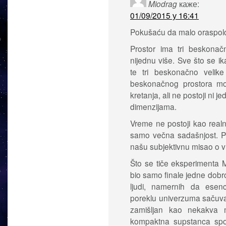
Miodrag
каже:
01/09/2015 у 16:41
Pokušaću da malo oraspol
Prostor ima tri beskonačn
nijednu više. Sve što se i
te tri beskonačno velike
beskonačnog prostora mog
kretanja, ali ne postoji ni
dimenzijama.
Vreme ne postoji kao realn
samo večna sadašnjost. Pr
našu subjektivnu misao o 
Što se tiče eksperimenta M
bio samo finale jedne dobr
ljudi, namernih da esen
poreklu univerzuma sačuvaj
zamišljan kao nekakva mi
kompaktna supstanca spos