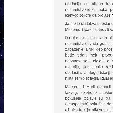
oscilacije od biliona tr
nezamislivo retka, meka i
ikakvog otpora da prolaze f
Jasno je da takva supstanc
Možemo li ipak ustanoviti k
Da bi mogao da stvara bili
nezamislivo čvrsta gusta 
zapažanje. Drugi deo priče
bude redak, mek i prop
neosnovanom idejom o po
materije, kao nečim razl
oscilacija. U dugoj istorij
ništa sem oscilacija i talasa
Majklson i Morli nameril
takvog, šizofreno strukt
pokušaja objavili su da 
(neuspešnih) pokušaja da se
ali nikada nije otkrivena n