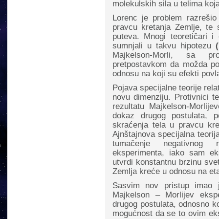
molekulskih sila u telima ko
Lorenc je problem razrešio 
pravcu kretanja Zemlje, te 
puteva. Mnogi teoretičari i
sumnjali u takvu hipotezu
(
Majkelson-Morli, sa p
pretpostavkom da možda po
odnosu na koji su efekti povl
Pojava specijalne teorije rel
novu dimenziju. Protivnici t
rezultatu Majkelson-Morlije
dokaz drugog postulata, p
skraćenja tela u pravcu kre
Ajnštajnova specijalna teorij
tumačenje negativnog r
eksperimenta, iako sam ek
utvrdi konstantnu brzinu svet
Zemlja kreće u odnosu na eta
Sasvim nov pristup imao j
Majkelson – Morlijev eksp
drugog postulata, odnosno kon
mogućnost da se to ovim eks