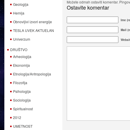
Možete odmah ostaviti komentar. Pingova
Geologija
Ostavite komentar
Hemija
Ime (r
Obnovljivi izvori energije
Mail (n
TESLA UVEK AKTUELAN
Univerzum
Websi
DRUŠTVO
Arheologija
Ekonomija
Etnologija/Antropologija
Filozofija
Psihologija
Sociologija
Spiritualnost
2012
UMETNOST