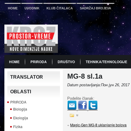
HOME
UVODNIK
KLUB ČITALACA
SADRŽAJ BROJEVA
HOME
PRIRODA
DRUŠTVO
TEHNIKA/TEHNOLOGIJE
MG-8 sl.1a
PDF
BROJ 12
PREDSTAVLJANJE KNJIGA
PROMO
TRANSLATOR
Datum postavljanja:Пон јун 26, 2017
OBLASTI
Podelite članak:
PRIRODA
Biologija
u
Ekologija
«
Magic-Gen MG-8 uklanjanje bolova
Fizika