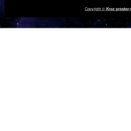
Copyright ©
Kroz prostor
Powered by
| Designed by:
Premium Free WordPress Themes
| Tha
WordPress