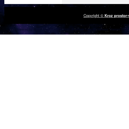
Copyright ©
Kroz prostor
Powered by
| Designed by:
Premium Free WordPress Themes
| Tha
WordPress