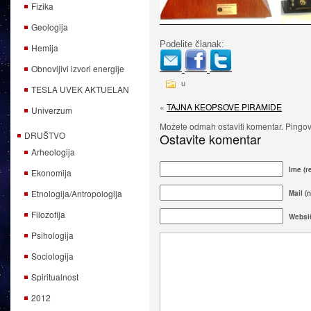
Fizika
Geologija
Podelite članak:
Hemija
Obnovljivi izvori energije
u
TESLA UVEK AKTUELAN
«
TAJNA KEOPSOVE PIRAMIDE
Univerzum
Možete odmah ostaviti komentar. Pingova
DRUŠTVO
Ostavite komentar
Arheologija
Ime (r
Ekonomija
Etnologija/Antropologija
Mail (n
Filozofija
Websi
Psihologija
Sociologija
Spiritualnost
2012