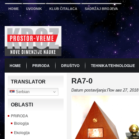
HOME
UVODNIK
KLUB ČITALACA
SADRŽAJ BROJEVA
HOME
PRIRODA
DRUŠTVO
TEHNIKA/TEHNOLOGIJE
RA7-0
PDF
BROJ 12
PREDSTAVLJANJE KNJIGA
PROMO
TRANSLATOR
Datum postavljanja:Пон авг 27, 2018
Serbian
OBLASTI
PRIRODA
Biologija
Ekologija