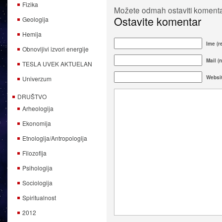
Fizika
Možete odmah ostaviti komentar
Ostavite komentar
Geologija
Hemija
Ime (r
Obnovljivi izvori energije
Mail (n
TESLA UVEK AKTUELAN
Websi
Univerzum
DRUŠTVO
Arheologija
Ekonomija
Etnologija/Antropologija
Filozofija
Psihologija
Sociologija
Spiritualnost
2012