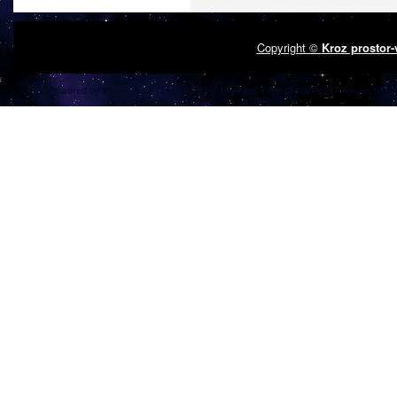
Copyright ©
Kroz prostor
Powered by
| Designed by:
Premium Free WordPress Themes
| Tha
WordPress