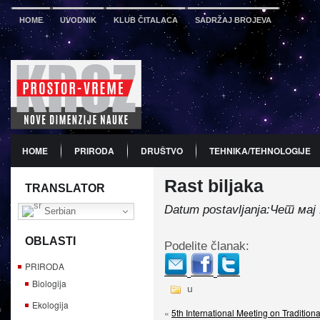
HOME
UVODNIK
KLUB ČITALACA
SADRŽAJ BROJEVA
HOME
PRIRODA
DRUŠTVO
TEHNIKA/TEHNOLOGIJE
Rast biljaka
PDF
BROJ 12
PREDSTAVLJANJE KNJIGA
PROMO
TRANSLATOR
Datum postavljanja:Чет мај 
Serbian
OBLASTI
Podelite članak:
PRIRODA
Biologija
u
Ekologija
«
5th International Meeting on Tradition