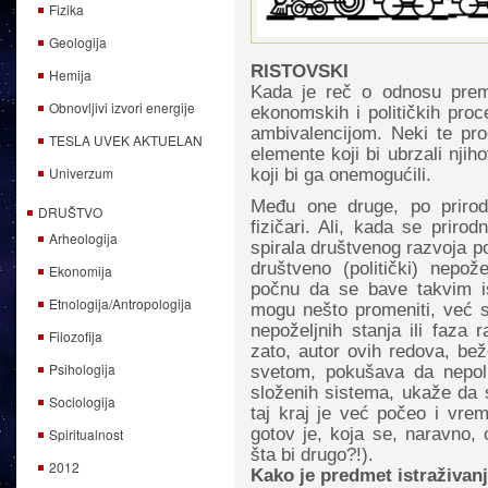
Fizika
Geologija
RISTOVSKI
Hemija
Kada je reč o odnosu prema 
Obnovljivi izvori energije
ekonomskih i političkih pro
ambivalencijom. Neki te pro
TESLA UVEK AKTUELAN
elemente koji bi ubrzali njih
Univerzum
koji bi ga onemogućili.
Među one druge, po prirodi
DRUŠTVO
fizičari. Ali, kada se priro
Arheologija
spirala društvenog razvoja p
društveno (politički) nep
Ekonomija
počnu da se bave takvim i
Etnologija/Antropologija
mogu nešto promeniti, već s
nepoželjnih stanja ili faza
Filozofija
zato, autor ovih redova, beže
Psihologija
svetom, pokušava da nepoli
složenih sistema, ukaže da s
Sociologija
taj kraj je već počeo i vre
gotov je, koja se, naravno, 
Spiritualnost
šta bi drugo?!).
2012
Kako je predmet istraživanj