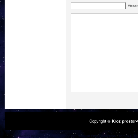
Websi
Copyright ©
Kroz prostor
Powered by
| Designed by:
Premium Free WordPress Themes
| Tha
WordPress