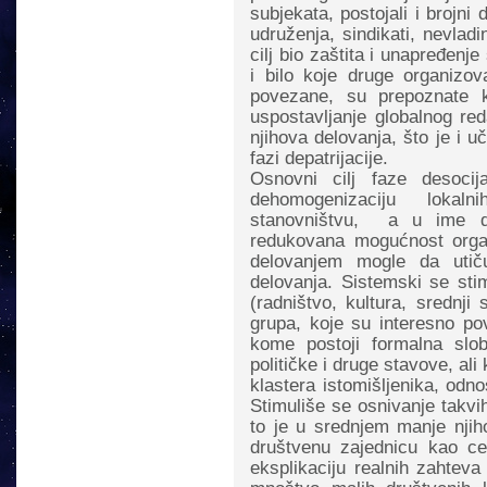
subjekata, postojali i brojni 
udruženja, sindikati, nevladi
cilj bio zaštita i unapređenje
i bilo koje druge organizov
povezane, su prepoznate k
uspostavljanje globalnog red
njihova delovanja, što je i uč
fazi depatrijacije.
Osnovni cilj faze desocij
dehomogenizaciju lokaln
stanovništvu, a u ime dem
redukovana mogućnost organ
delovanjem mogle da uti
delovanja. Sistemski se stim
(radništvo, kultura, srednji
grupa, koje su interesno po
kome postoji formalna slo
političke i druge stavove, ali
klastera istomišljenika, odn
Stimuliše se osnivanje takvih 
to je u srednjem manje njiho
društvenu zajednicu kao ce
eksplikaciju realnih zahteva