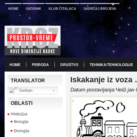
HOME
UVODNIK
KLUB ČITALACA
SADRŽAJ BROJEVA
HOME
PRIRODA
DRUŠTVO
TEHNIKA/TEHNOLOGIJE
Iskakanje iz voza
PDF
BROJ 12
PREDSTAVLJANJE KNJIGA
PROMO
TRANSLATOR
Datum postavljanja:Чет јан 
Serbian
OBLASTI
PRIRODA
Biologija
Ekologija