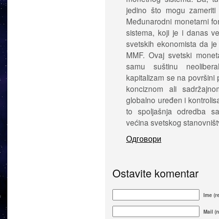
jedino što mogu zameriti 
Međunarodni monetarni fo
sistema, koji je i danas 
svetskih ekonomista da je 
MMF. Ovaj svetski monetar
samu suštinu neolibera
kapitalizam se na površin
konciznom ali sadržajnom
globalno uređen i kontrolis
to spoljašnja odredba s
većina svetskog stanovništ
Одговори
Ostavite komentar
Ime (r
Mail (n