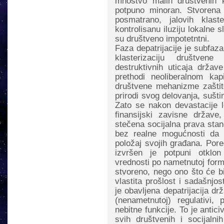
mnoštvo malih društvenih kl
potpuno minoran. Stvorena
posmatrano, jalovih klast
kontrolisanu iluziju lokalne
su društveno impotetntni.
Faza depatrijacije je subfaza
klasterizaciju društven
destruktivnih uticaja držav
prethodi neoliberalnom ka
društvene mehanizme zaštite
prirodi svog delovanja, sušti
Zato se nakon devastacije 
finansijski zavisne države
stečena socijalna prava stan
bez realne mogućnosti da u
položaj svojih građana. Por
izvršen je potpuni otklon 
vrednosti po nametnutoj formu
stvoreno, nego ono što će b
vlastita prošlost i sadašnjo
je obavljena depatrijacija d
(nenametnutoj) regulativi,
nebitne funkcije. To je antic
svih društvenih i socijaln