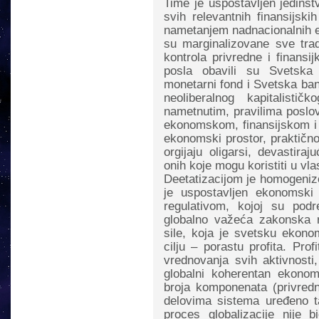
Time je uspostavljen jedinstv
svih relevantnih finansijskih
nametanjem nadnacionalnih e
su marginalizovane sve tradi
kontrola privredne i finansi
posla obavili su Svetska 
monetarni fond i Svetska ban
neoliberalnog kapitalist
nametnutim, pravilima posl
ekonomskom, finansijskom i s
ekonomski prostor, praktičn
orgijaju oligarsi, devastira
onih koje mogu koristiti u vla
Deetatizacijom je homogeniz
je uspostavljen ekonomsk
regulativom, kojoj su podr
globalno važeća zakonska r
sile, koja je svetsku ekonom
cilju – porastu profita. Prof
vrednovanja svih aktivnosti,
globalni koherentan ekonom
broja komponenata (privredn
delovima sistema uređeno ta
proces globalizacije nije 