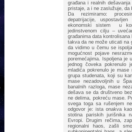
građana i realnih dešavanja 
pristaje, a i ne zaslužuje, 
Da rezimiramo: procesima
depatrijacije, uspostavlje
ekonomski sistem u kom
jedinstvenom cilju – uvećan
građanima data kontrolisana 
takva da ne može uticati na 
da vidimo u čemu se ispolj
mogućnost pojave nesrazme
poremećajima. Ispoljena je 
jednog čoveka pokrenulo j
mladića pokrenulo je mase 
grupa studenata, koji su ka
mase nezadovoljnih u Špani
banalnih razloga, mase nezad
dešava se da društveno bezn
ne delima, pokreću mase. Po
svega toga sa rušenjem neli
odgovor je: ista onakva kao
stotina pariskih jurišnika
Evropi. Drugim rečima, zap
regionalni haos, zašli sm
subkoninentalni haos, a sle