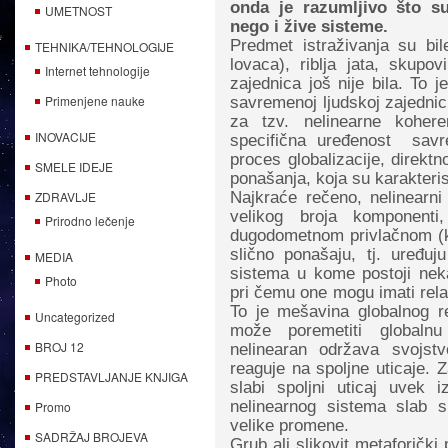
onda je razumljivo što su
UMETNOST
nego i žive sisteme.
Predmet istraživanja su bile
TEHNIKA/TEHNOLOGIJE
lovaca), riblja jata, skupov
Internet tehnologije
zajednica još nije bila. To
Primenjene nauke
savremenoj ljudskoj zajednic
za tzv. nelinearne koher
INOVACIJE
specifična uređenost sav
proces globalizacije, direkt
SMELE IDEJE
ponašanja, koja su karakteri
ZDRAVLJE
Najkraće rečeno, nelinearni 
velikog broja komponent
Prirodno lečenje
dugodometnom privlačnom (k
slično ponašaju, tj. uređuj
MEDIA
sistema u kome postoji nek
Photo
pri čemu one mogu imati rela
To je mešavina globalnog r
Uncategorized
može poremetiti globalnu
BROJ 12
nelinearan održava svojst
reaguje na spoljne uticaje. 
PREDSTAVLJANJE KNJIGA
slabi spoljni uticaj uvek
nelinearnog sistema slab sp
Promo
velike promene.
SADRŽAJ BROJEVA
Grub ali slikovit metaforički