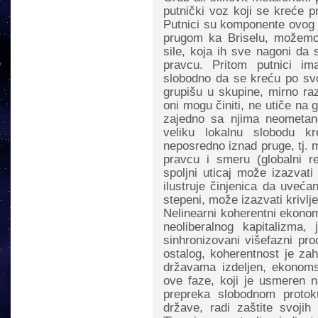
putnički voz koji se kreće 
Putnici su komponente ovog s
prugom ka Briselu, možemo 
sile, koja ih sve nagoni da
pravcu. Pritom putnici im
slobodno da se kreću po sv
grupišu u skupine, mirno raz
oni mogu činiti, ne utiče na 
zajedno sa njima neometano
veliku lokalnu slobodu kr
neposredno iznad pruge, tj. 
pravcu i smeru (globalni re
spoljni uticaj može izazvat
ilustruje činjenica da uveća
stepeni, može izazvati krivlj
Nelinearni koherentni ekonom
neoliberalnog kapitalizma,
sinhronizovani višefazni pr
ostalog, koherentnost je zaht
državama izdeljen, ekonomsk
ove faze, koji je usmeren na
prepreka slobodnom protoku
države, radi zaštite svojih