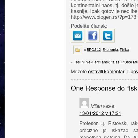
kontinentalni haos, tj. došlo 
kasnije, ipak gotov je neolibe
http://www.biogen.rs/?p=178
Podelite članak:
u
BROJ 12
,
Ekonomija
,
Fizika
«
Teslini Ne-Hercijanski talasi i “Srce Mu
Možete
ostaviti komentar
, ili
pov
One Response do “Isk
Milan
каже:
13/01/2012 у 17:21
Profesor Lj. Ristovski, i
precizno je iskazao s
monetnog sistema. Da, tu