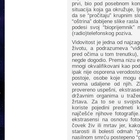
prvi, bio pod posebnom kont
situacija koja ga okružuje, l
da se “pročitaju” krupnim s
“oštrina” dobijene slike ras
podesi svoj “bioprijemnik” 
(radio)telefonskog poziva.
Vidovitost je jedna od najza
životu, a podrazumeva “viđen
pred očima u tom trenutku), 
negde dogodio. Prema nizu evi
mnogi okvalifikovani kao pod
ipak nije osporena verodostoj
postoje, osobe koje mogu 
veoma udaljene od njih. Z
provereno uspešni, ekstras
državnim organima u traženj
žrtava. Za to se u svojst
koriste pojedini predmeti 
najčešće njihove fotografij
ekstrasensi na osnovu foto
čovek živ ili mrtav jer, kak
starosti ili bolesti odmah “
nasilnom smrću postepeno “g