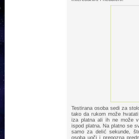
Testirana osoba sedi za stol
tako da rukom može hvatati 
iza platna ali ih ne može v
ispod platna. Na platno se sv
samo za delić sekunde, št
osoba uoči i prepozna predme