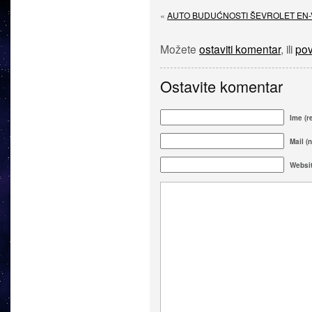
«
AUTO BUDUĆNOSTI ŠEVROLET EN-
Možete
ostaviti komentar
, ili
pov
Ostavite komentar
Ime (r
Mail (n
Websi