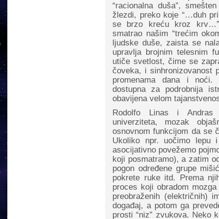
“racionalna duša”, smešten
žlezdi, preko koje “…duh pri
se brzo kreću kroz krv…”.
smatrao našim “trećim okom”
ljudske duše, zaista se na
upravlja brojnim telesnim f
utiče svetlost, čime se zapr
čoveka, i sinhronizovanost p
promenama dana i noći. I
dostupna za podrobnija ist
obavijena velom tajanstvenos
Rodolfo Linas i Andras P
univerziteta, mozak objaš
osnovnom funkcijom da se čul
Ukoliko npr. uočimo lepu 
asocijativno povežemo pojmov
koji posmatramo), a zatim o
pogon određene grupe mišića
pokrete ruke itd. Prema nji
proces koji obradom mozga
preobraženih (električnih) 
događaj, a potom ga prevede
prosti “niz” zvukova. Neko k