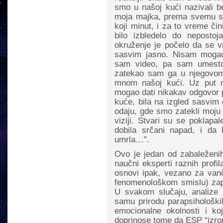
smo u našoj kući nazivali 
moja majka, prema svemu sud
koji minut, i za to vreme či
bilo izbledelo do nepostoja
okruženje je počelo da se 
sasvim jasno. Nisam mogao
sam video, pa sam umesto
zatekao sam ga u njegovom
mnom našoj kući. Uz put m
mogao dati nikakav odgovor p
kuće, bila na izgled sasvim
odaju, gde smo zatekli moju 
viziji. Stvari su se poklapal
dobila srčani napad, i da 
umrla…”.
Ovo je jedan od zabaleženih
naučni eksperti raznih profila
osnovi ipak, vezano za vanč
fenomenološkom smislu) zapr
U svakom slučaju, analize 
samu prirodu parapsihološki
emocionalne okolnosti i k
doprinose tome da ESP “izron