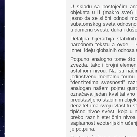
U skladu sa postojećim anal
objekata u II (makro svet) i
jasno da se slični odnosi m
subatomskog sveta odnosno u 
u domenu svesti, duha i duše
Detaljna hijerarhija stabiln
narednom tekstu a ovde – 
izneti ideju globalnih odnosa
Potpuno analogno tome što s
zvezda, tako i brojni element
astalnom nivou. Na isti način
jedinstvenu mentalnu formu i
“denzitetima svesnosti” raz
analogan našem pojmu gustin
označava jedan kvalitativno
predstavljeno stabilnim obje
denzitet ima svoju vlastitu st
tipične nivoe svesti koja u 
preko raznih eteričnih nivo
saglasnost ezoterijskih uče
je potpuna.