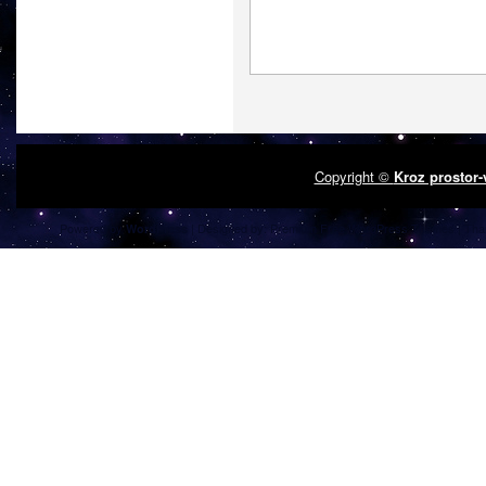
Copyright ©
Kroz prostor
Powered by
| Designed by:
Premium Free WordPress Themes
| Tha
WordPress