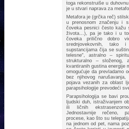
toga rekonstruiše u duhovnu
je u stvari naprava za metafo
Metafora je (grčka reč) stils
u prenosnom značenju i sk
čoveka pesnici često kažu 
života…), pa je tako i u 
čoveka prilično dobro v
srednjovekovnih, tako i
supstancijama čija se sušti
telesne”, astralno – spiri
strukturalno – složenog, a
kvantiranih gustina energij
omogućuje da prevladamo ogr
bez njihovog narušavanja, 
pojava vezanih za oblast 
parapsihologije prevodeći sv
Parapsihologija se bavi pr
ljudski duh, istraživanjem o
ili ličnih ekstrasenzor
Jednostavnije rečeno, par
procese, kao što su telepatija
na jednom od pet, nama pozn