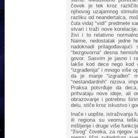
čovek je tek kroz različi
njihovog uzajamnog stimulis
razliku od neandertalca, mo
čula vida) “vidi” predmete s
stvari i traži nove korelaci
živi i to relativno norma
Naime, nedostatak jedne 
nadoknadi prilagođavajući 
“bezgovorna” desna hemisfe
govor. Sasvim je jasno i ra
lakše kod dece nego kod o
“izgrađenija” i mnogo više o
da je manje “izgrađen” m
“nestandardnih” nizova imp
Praksa potvrđuje da deca
prihvataju nove ideje, ali 
obrazovanje i potrebnu širi
delu, stiče kroz iskustvo i g
Inače i uopšte, istraživanja 
ili regiona su veoma tešk
mišljenje i druge više funkci
“živog” čoveka, za njegov sl
njegov lični subjektivni s