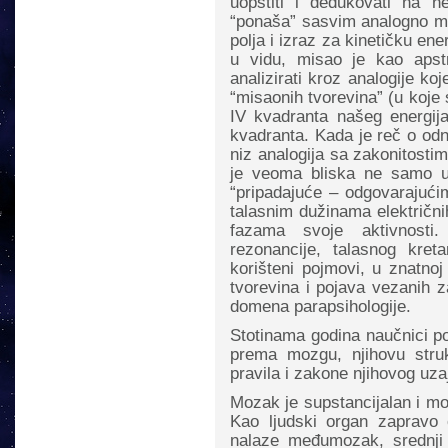
uopštiti i dedukovati na ne
“ponaša” sasvim analogno ma
polja i izraz za kinetičku ene
u vidu, misao je kao apst
analizirati kroz analogije k
“misaonih tvorevina” (u koje se
IV kvadranta našeg energija 
kvadranta. Kada je reč o od
niz analogija sa zakonitostim
je veoma bliska ne samo u
“pripadajuće – odgovarajućim
talasnim dužinama električni
fazama svoje aktivnosti
rezonancije, talasnog kreta
korišteni pojmovi, u znatno
tvorevina i pojava vezanih z
domena parapsihologije.
Stotinama godina naučnici p
prema mozgu, njihovu stru
pravila i zakone njihovog uz
Mozak je supstancijalan i može
Kao ljudski organ zapravo
nalaze međumozak, srednji