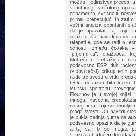
možda i jedinstven proces, 
spontanog vančulnog opažanj
nenamerno, svesno ili nesvesno
prima, prebacujući ih zati
većini analiza spontanih sl
da je opažalac taj koji p
opažaju, što navodi na ideju 
telepatije, gde se radi o j
odnosu između čoveka – “
“prijemnika”, opažaoca, ko
Motreći i pretražujući ne
podsvesne ESP, duh raciona
(vidovnjački) prikupljenih p
nude se svesti u vidu predsk
teško dokazati bilo kakvu 
istinski spontanu prekogni
Flournoy je u svojoj knjizi 
mnoga, navodna predskazan
našeg uma, koji se temelje n
praga svesti. On navodi sled
je pukla zadnja guma na auto
podsvesno opazila da je gum
a taj san bi se mogao po
spoznaja budućeg događaja uk