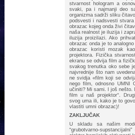
stvarnost hologram a osnov
svaki, pa i najmanji deo sa
organizma sadrži sliku čitavo
podsvesti i nadsvesti stvar
obrazac kojeg onda živi čit
naša realnost je iluzija i za
iluzija proizilazi. Ako prih
obrazac onda je to analogno 
obrazac koristi mozak kao
projektora. Fizička stvarnos
ekranu se odvija film a fizič
svakog trenutka oko sebe j
najvrednije što nam uvedena
ne svidja «film koji se odvij
nego film, odnosno UMNI O
učiniti? Mi sami. I još nešt
film u naš projektor“. Dru
svog uma ili, kako je to gov
vlastiti umni obrazac)!
ZAKLJUČAK
U skladu sa našim model
“grubotvarno-supstancijalni