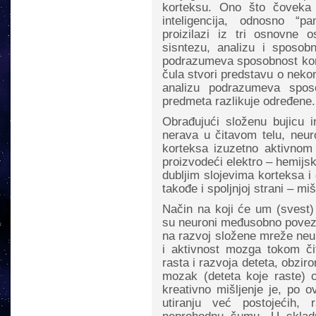
korteksu. Ono što čoveka 
inteligencija, odnosno “p
proizilazi iz tri osnovne
sisntezu, analizu i sposo
podrazumeva sposobnost kore
čula stvori predstavu o neko
analizu podrazumeva sposo
predmeta razlikuje određene.
Obrađujući složenu bujicu in
nerava u čitavom telu, neuro
korteksa izuzetno aktivnom
proizvodeći elektro – hemijsk
dubljim slojevima korteksa 
takođe i spoljnjoj strani – mi
Način na koji će um (svest) 
su neuroni međusobno poveza
na razvoj složene mreže neur
i aktivnost mozga tokom či
rasta i razvoja deteta, obzi
mozak (deteta koje raste) o
kreativno mišljenje je, po ov
utiranju već postojećih, 