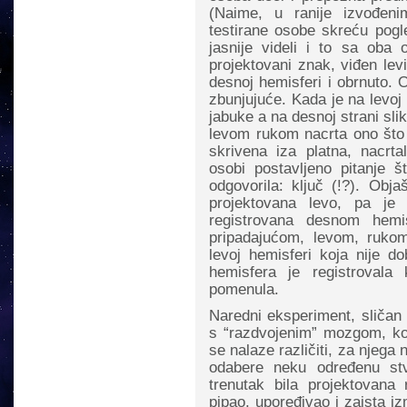
(Naime, u ranije izvođen
testirane osobe skreću pogle
jasnije videli i to sa oba
projektovani znak, viđen le
desnoj hemisferi i obrnuto. On
zbunjujuće. Kada je na levoj
jabuke a na desnoj strani sli
levom rukom nacrta ono što j
skrivena iza platna, nacrta
osobi postavljeno pitanje š
odgovorila: ključ (!?). Obja
projektovana levo, pa je
registrovana desnom hemi
pripadajućom, levom, ruko
levoj hemisferi koja nije do
hemisfera je registrovala
pomenula.
Naredni eksperiment, sličan 
s “razdvojenim” mozgom, koj
se nalaze različiti, za njega 
odabere neku određenu stv
trenutak bila projektovana
pipao, upoređivao i zaista i