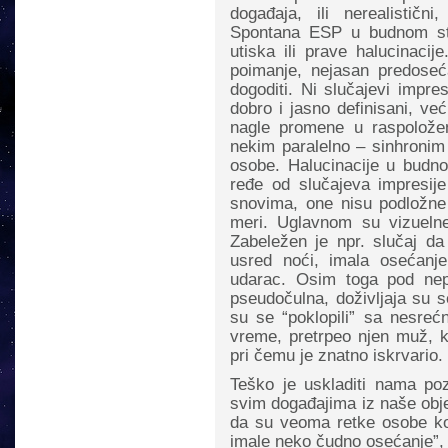
događaja, ili nerealističn
Spontana ESP u budnom stan
utiska ili prave halucinacij
poimanje, nejasan predoseća
dogoditi. Ni slučajevi impre
dobro i jasno definisani, ve
nagle promene u raspoložen
nekim paralelno – sinhronim
osobe. Halucinacije u budno
ređe od slučajeva impresij
snovima, one nisu podložne 
meri. Uglavnom su vizuelne
Zabeležen je npr. slučaj da
usred noći, imala osećanj
udarac. Osim toga pod nep
pseudočulna, doživljaja su s
su se “poklopili” sa nesreć
vreme, pretrpeo njen muž, k
pri čemu je znatno iskrvario.
Teško je uskladiti nama poz
svim događajima iz naše obje
da su veoma retke osobe koj
imale neko čudno osećanje”,