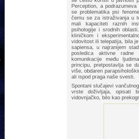
se često koristi u javnosti 
Perception, a podrazumeva 
se problematika psi fenomen
čemu se za istraživanja u t
mali kapaciteti raznih inst
psihologije i srodnih oblas
kliničkom i eksperimenta
vidovitost ili telepatija, bil
sapiensa, u najranijem sta
posledica aktivne radne 
komunikacije među ljudima
principu, pretpostavlja se
više, obdaren parapsihološk
ali ispod praga naše svesti.
Spontani slučajevi vančulno
vrste doživljaja, opisati 
vidovnjačko, bilo kao prekogn