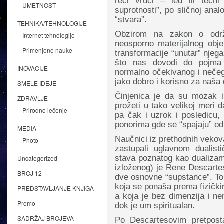
reči vrući – led ili tečni 
UMETNOST
suprotnosti”, po sličnoj anal
“stvara”.
TEHNIKA/TEHNOLOGIJE
Obzirom na zakon o održ
Internet tehnologije
neosporno materijalnog obj
Primenjene nauke
transformacije “unutar” njega
što nas dovodi do pojma 
INOVACIJE
normalno očekivanog i nečeg
jako dobro i korisno za naša d
SMELE IDEJE
Činjenica je da su mozak 
ZDRAVLJE
prožeti u tako velikoj meri da
Prirodno lečenje
pa čak i uzrok i posledicu
ponorima gde se “spajaju” od
MEDIA
Naučnici iz prethodnih vekov
Photo
zastupali uglavnom dualisti
stava poznatog kao dualizam.
Uncategorized
izloženog) je Rene Descartes
BROJ 12
dve osnovne “supstance”. To s
koja se ponaša prema fizički
PREDSTAVLJANJE KNJIGA
a koja je bez dimenzija i ne
Promo
dok je um spiritualan.
SADRŽAJ BROJEVA
Po Descartesovim pretpos