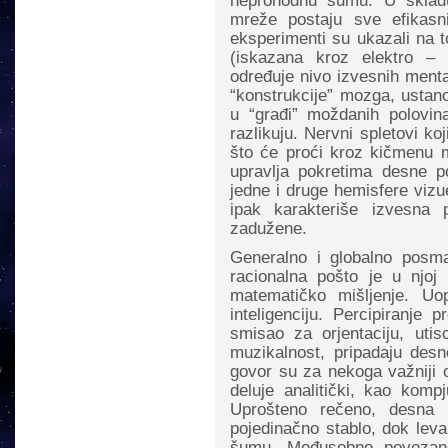
neprohodnu šumu. U sklad
mreže postaju sve efikasn
eksperimenti su ukazali na t
(iskazana kroz elektro – 
određuje nivo izvesnih menta
“konstrukcije” mozga, ustano
u “građi” moždanih polovi
razlikuju. Nervni spletovi k
što će proći kroz kičmenu 
upravlja pokretima desne p
jedne i druge hemisfere vizu
ipak karakteriše izvesna 
zadužene.
Generalno i globalno posma
racionalna pošto je u njoj
matematičko mišljenje. U
inteligenciju. Percipiranje 
smisao za orjentaciju, uti
muzikalnost, pripadaju desn
govor su za nekoga važniji o
deluje analitički, kao komp
Uprošteno rečeno, desna 
pojedinačno stablo, dok leva
šumu. Međusobno povezane