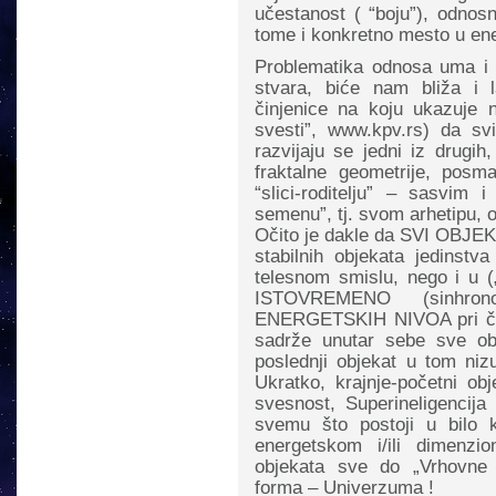
učestanost ( “boju”), odnos
tome i konkretno mesto u en
Problematika odnosa uma i m
stvara, biće nam bliža i 
činjenice na koju ukazuje n
svesti”, www.kpv.rs) da svi 
razvijaju se jedni iz drugih
fraktalne geometrije, pos
“slici-roditelju” – sasvim
semenu”, tj. svom arhetipu, o
Očito je dakle da SVI OBJEK
stabilnih objekata jedinst
telesnom smislu, nego i u (
ISTOVREMENO (sinhro
ENERGETSKIH NIVOA pri čem
sadrže unutar sebe sve ob
poslednji objekat u tom niz
Ukratko, krajnje-početni o
svesnost, Superineligencija
svemu što postoji u bilo k
energetskom i/ili dimenzi
objekata sve do „Vrhovne 
forma – Univerzuma !