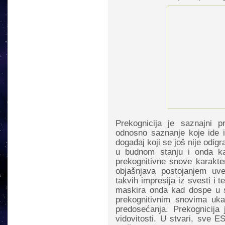
Prekognicija je saznajni p
odnosno saznanje koje ide 
događaj koji se još nije odig
u budnom stanju i onda k
prekognitivne snove karakte
objašnjava postojanjem uv
takvih impresija iz svesti i
maskira onda kad dospe u s
prekognitivnim snovima uka
predosećanja. Prekognicija 
vidovitosti. U stvari, sve E