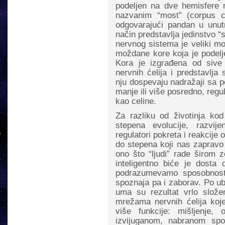
podeljen na dve hemisfere
nazvanim “most” (corpus c
odgovarajući pandan u unut
način predstavlja jedinstvo “s
nervnog sistema je veliki mo
moždane kore koja je podelj
Kora je izgrađena od sive
nervnih ćelija i predstavlja 
nju dospevaju nadražaji sa pe
manje ili više posredno, regu
kao celine.
Za razliku od životinja kod
stepena evolucije, razvi
regulatori pokreta i reakcij
do stepena koji nas zapravo 
ono što “ljudi” rade širom z
inteligentno biće je dosta
podrazumevamo sposobnosti
spoznaja pa i zaborav. Po ub
uma su rezultat vrlo složen
mrežama nervnih ćelija ko
više funkcije: mišljenje,
izvijuganom, nabranom spo