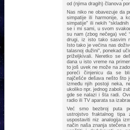
od (njima dragih) članova po
Nas niko ne obavezuje da pr
simpatije ili harmonije, a k
simpatije” ili nekih “skladnih
se i mi sami, u svom svako
su nam (zbog nečega) već “
drugi, iz isto tako sasvim n
Isto tako je većina nas doživ
talasnoj dužini”, ponekad uči
priželjkivali. Neretko se 
dana u isto vreme na primer,
to još uvek ne može na zadov
poreći činjenicu da se bli
najčešće dešava nešto što j
između njih postoji neka, ne
ukoliko npr. jednog zaboli zu
gde se nalazi i šta radi. Ov
radio ili TV aparata sa izabr
Već smo bezbroj puta po
ustrojstvo fraktalnog ti
uspostaviti niz analogija iz
način naša znanja stečena 