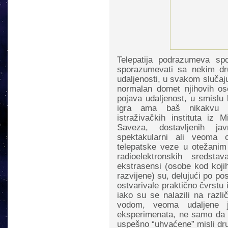
Telepatija podrazumeva s
sporazumevati sa nekim dr
udaljenosti, u svakom slučaj
normalan domet njihovih ose
pojava udaljenost, u smislu 
igra ama baš nikakvu u
istraživačkih instituta iz 
Saveza, dostavljenih ja
spektakularni ali veoma oh
telepatske veze u otežanim 
radioelektronskih sredst
ekstrasensi (osobe kod koji
razvijene) su, delujući po p
ostvarivale praktično čvrstu
iako su se nalazili na razl
vodom, veoma udaljene j
eksperimenata, ne samo da 
uspešno “uhvaćene” misli dru