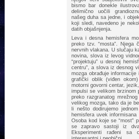
bismo bar donekle ilustrova
delimično uočili grandio
našeg duha sa jedne, i objek
koji sledi, navedeno je neko
datih objašnjenja.
Leva i desna hemisfera mo
preko tzv. “mosta”. Njega č
nervnih vlakana. U slučaju k
novina, slova iz levog vidno
“projektuju” u desnoj hemis
centru”, a slova iz desnog vi
mozga obrađuje informacije 
grafički oblik (viđen okom
motorni govorni centar, jezik
impulsi se velikom brzinom 
preko razgranatog mrežnog s
velikog mozga, tako da je be
li nešto dodirujemo jedno
hemisfera uvek informisana k
Osoba kod koje se “most” p
se zapravo sastoji iz dva
Eksperimenti rađeni sa
interesantni i neobični.