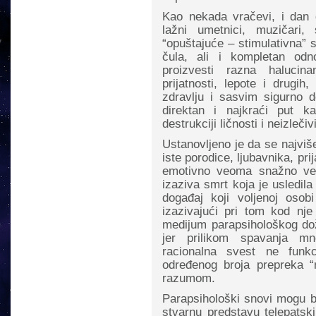
Kao nekada vračevi, i dan d
lažni umetnici, muzičari,
“opuštajuće – stimulativna” s
čula, ali i kompletan od
proizvesti razna halucina
prijatnosti, lepote i drugi
zdravlju i sasvim sigurno d
direktan i najkraći put k
destrukciji ličnosti i neizleč
Ustanovljeno je da se najvi
iste porodice, ljubavnika, pr
emotivno veoma snažno vez
izaziva smrt koja je usledil
događaj koji voljenoj osobi
izazivajući pri tom kod nj
medijum parapsihološkog doži
jer prilikom spavanja mn
racionalna svest ne funk
određenog broja prepreka “
razumom.
Parapsihološki snovi mogu bit
stvarnu predstavu telepatski