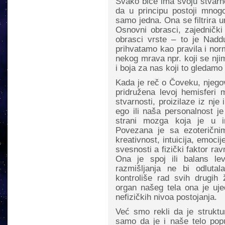
Svako biće ima svoju stvarno
da u principu postoji mnogo 
samo jedna. Ona se filtrira 
Osnovni obrasci, zajednički
obrasci vrste – to je Nad
prihvatamo kao pravila i nor
nekog mrava npr. koji se nji
i boja za nas koji to gledamo
Kada je reč o Čoveku, njegov
pridružena levoj hemisferi 
stvarnosti, proizilaze iz nj
ego ili naša personalnost j
strani mozga koja je u in
Povezana je sa ezoterični
kreativnost, intuicija, emoci
svesnosti a fizički faktor ra
Ona je spoj ili balans l
razmišljanja ne bi odlutal
kontroliše rad svih drugih 
organ našeg tela ona je uje
nefizičkih nivoa postojanja.
Već smo rekli da je strukt
samo da je i naše telo popu