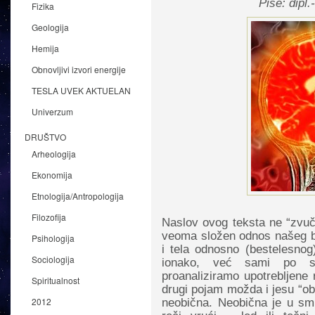
Piše: dipl
Fizika
Geologija
Hemija
Obnovljivi izvori energije
TESLA UVEK AKTUELAN
Univerzum
DRUŠTVO
Arheologija
Ekonomija
Etnologija/Antropologija
Filozofija
Naslov ovog teksta ne “zvuč
veoma složen odnos našeg bi
Psihologija
i tela odnosno (bestelesnog
Sociologija
ionako, već sami po se
proanaliziramo upotrebljene 
Spiritualnost
drugi pojam možda i jesu “obič
2012
neobična. Neobična je u sm