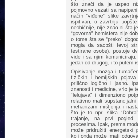
što znači da je uspeo ni
pojmovno vezati sa napipani
način “viđene” slike zavrtn
ispitivan, o zavrtnju uopšt
neobičnije, nije znao ni šta 
“govorna” hemisfera nije dobil
o tome šta se “preko” dogodi
mogla da saopšti levoj str
testirane osobe), postoje dv
vide i sa njim komuniciraju
jedan od drugog, i to putem is
Opisivanje mozga i tumačen
fizičkih i hemijskih poja
prilično logično i jasno. I
znanosti i medicine, vrlo je te
“lelujava” i dimenziono po
relativno mali supstancijaln
mehanizam mišljenja i nast
što je to npr. slika “Dobra”
trajanje, na prvi pogle
procesima. Ipak, prema model
može pridružiti energetski p
koji onda može imati odgovar