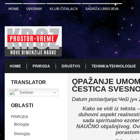
HOME
UVODNIK
KLUB ČITALACA
SADRŽAJ BROJEVA
HOME
PRIRODA
DRUŠTVO
TEHNIKA/TEHNOLOGIJE
OPAŽANJE UMOM, 
PDF
BROJ 12
PREDSTAVLJANJE KNJIGA
PROMO
TRANSLATOR
ČESTICA SVESNO
Serbian
Datum postavljanja:Чет јун 
OBLASTI
Kako se vidi iz teksta 
duhovni aspekt realnost
PRIRODA
sada spiritualno ezote
Biologija
NAUČNO objašnjivog. Ovo
porastom 
Ekologija