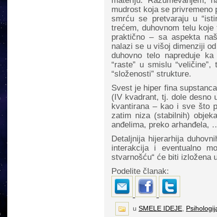
materiju. Razumevanjem, na
mudrost koja se privremeno p
smrću se pretvaraju u “isti
trećem, duhovnom telu koje t
praktično – sa aspekta n
nalazi se u višoj dimenziji od 
duhovno telo napreduje ka 
“raste” u smislu “veličine”, 
“složenosti” strukture.
Svest je hiper fina supstan
(IV kvadrant, tj. dole desno 
kvantirana – kao i sve što p
zatim niza (stabilnih) objek
anđelima, preko arhanđela, …
Detaljnija hijerarhija duhov
interakcija i eventualno m
stvarnošću“ će biti izložena
Podelite članak:
u
SMELE IDEJE
,
Psihologij