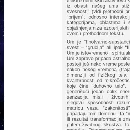
elektro hemijskih aktivnosti 
iz oblasti našeg uma sti
svesnosti” (vidi prethodni b
“prijem”, odnosno interak
kategorijama, oblastima i
objašnjenja niza ezoterijski
ovom i prethodnom tekstu.
Um je “finotvarno-supstanc
svest – “grublja” ali ipak “
Um je istovremeno i spiritual
Um zapravo pripada astralnom
postoji još neko vreme posle 
nakon nekog vremena (trajan
dimenziji od fizičkog tela
kvantiranosti od mikročestic
koje čine “duhovno telo”.
generišući jedan oblik ener
senzacija, misli i životni
njegovu sposobnost razu
matricu veza, “zakonitosti
pripadaju tom domenu. Ta “m
ili rezultat transformacije z
putem životnog iskustva. To 