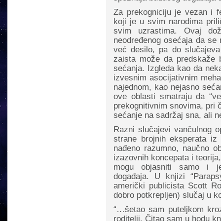
Za prekogniciju je vezan i 
koji je u svim narodima prili
svim uzrastima. Ovaj dož
neodređenog osećaja da se 
već desilo, pa do slučajeva
zaista može da predskaže 
sećanja. Izgleda kao da neka
izvesnim asocijativnim meha
najednom, kao nejasno sećanj
ove oblasti smatraju da “v
prekognitivnim snovima, pri 
sećanje na sadržaj sna, ali n
Razni slučajevi vančulnog op
strane brojnih eksperata iz 
nađeno razumno, naučno obj
izazovnih koncepata i teorija
mogu objasniti samo i j
događaja. U knjizi “Paraps
američki publicista Scott R
dobro potkrepljen) slučaj u k
“…šetao sam puteljkom kroz
roditelji. Čitao sam u hodu 