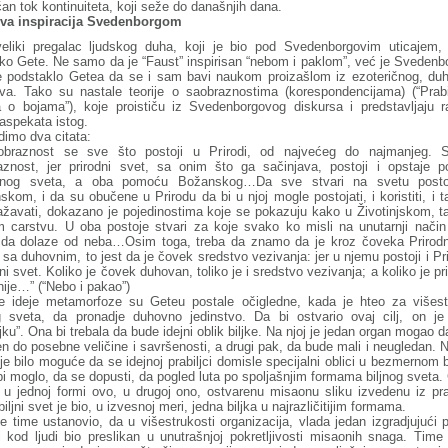
an tok kontinuiteta, koji seže do današnjih dana.
va inspiracija Svedenborgom
veliki pregalac ljudskog duha, koji je bio pod Svedenborgovim uticajem, 
ko Gete. Ne samo da je “Faust” inspirisan “nebom i paklom”, već je Svedenb
e podstaklo Getea da se i sam bavi naukom proizašlom iz ezoteričnog, du
tva. Tako su nastale teorije o saobraznostima (korespondencijama) (“Prabil
 o bojama”), koje proističu iz Svedenborgovog diskursa i predstavljaju r
aspekata istog.
dimo dva citata:
braznost se sve što postoji u Prirodi, od najvećeg do najmanjeg. 
aznost, jer prirodni svet, sa onim što ga sačinjava, postoji i opstaje 
vnog sveta, a oba pomoću Božanskog…Da sve stvari na svetu posto
kom, i da su obučene u Prirodu da bi u njoj mogle postojati, i koristiti, i 
ažavati, dokazano je pojedinostima koje se pokazuju kako u Životinjskom, ta
om carstvu. U oba postoje stvari za koje svako ko misli na unutarnji nači
i da dolaze od neba…Osim toga, treba da znamo da je kroz čoveka Prirodn
sa duhovnim, to jest da je čovek sredstvo vezivanja: jer u njemu postoji i Pri
i svet. Koliko je čovek duhovan, toliko je i sredstvo vezivanja; a koliko je pr
nije…” (“Nebo i pakao”)
 ideje metamorfoze su Geteu postale očigledne, kada je hteo za višest
og sveta, da pronadje duhovno jedinstvo. Da bi ostvario ovaj cilj, on je 
ljku”. Ona bi trebala da bude idejni oblik biljke. Na njoj je jedan organ mogao 
en do posebne veličine i savršenosti, a drugi pak, da bude mali i neugledan. 
je bilo moguće da se idejnoj prabiljci domisle specijalni oblici u bezmernom b
i moglo, da se dopusti, da pogled luta po spoljašnjim formama biljnog sveta
 u jednoj formi ovo, u drugoj ono, ostvarenu misaonu sliku izvedenu iz pra
biljni svet je bio, u izvesnoj meri, jedna biljka u najrazličitijim formama.
e time ustanovio, da u višestrukosti organizacija, vlada jedan izgradjujući p
i kod ljudi bio preslikan u unutrašnjoj pokretljivosti misaonih snaga. Time