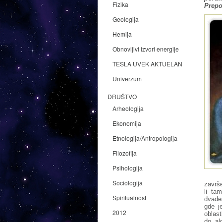
Fizika
Prepo
Geologija
Hemija
Obnovljivi izvori energije
TESLA UVEK AKTUELAN
Univerzum
DRUŠTVO
Arheologija
Ekonomija
Etnologija/Antropologija
Filozofija
Psihologija
Sociologija
završe
li ta
Spiritualnost
dvades
gde j
2012
oblast
do al