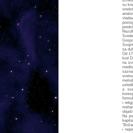
između
su kra
sreds
anatom
vladav
posto
predst
Rezul
Svede
Gospo
Svojim
sa du
Od 174
kod Di
na izv
medit
sazna
sveto
metod
usledi
a sve
kores
formul
i reli
mehan
objašn
Na po
kapita
“Boža
i nep