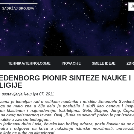
SADRŽAJ BROJEVA
TEHNIKA/TEHNOLOGIJE
INOVACIJE
SMELE IDEJE
ZDR
EDENBORG PIONIR SINTEZE NAUKE I
NJE KNJIGA
PROMO
SADRŽAJ BROJEVA
LIGIJE
 postavljanja:Чет јул 07, 2011
vama je temeljan rad o velikom naučniku i mistiku Emanuelu Sveden
ga se malo zna a čije delo je poslužilo i služi kao osnova i inspi
m klasičnim i najmodernijm tražiteljima. Gete, Štajner, Jung, Čop
i sa ovog neizmernog izvora. Ovaj „Buda sa severa“ počeo je put izuča
atike a završio teologijom.
 o jedinstvu duha i tela, čoveka kao božjeg odraza, poziv čoveku da se 
utra i odgovor na krizu u nalaženju istinske moralnosti, univerza
e koje ne gube na aktuelnosti.