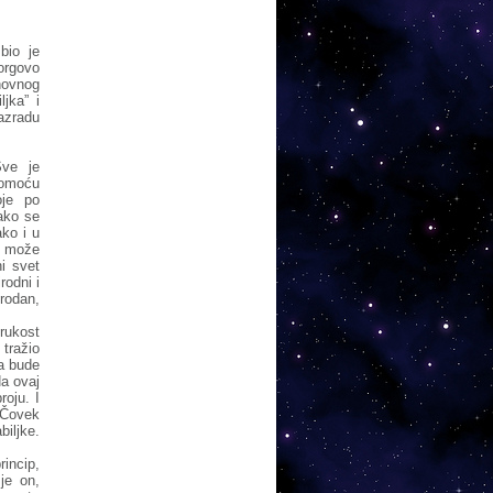
bio je
orgovo
hovnog
jka” i
azradu
Sve je
pomoću
je po
tako se
ko i u
n može
i svet
rodni i
irodan,
rukost
tražio
da bude
Na ovaj
roju. I
. Čovek
biljke.
rincip,
 je on,