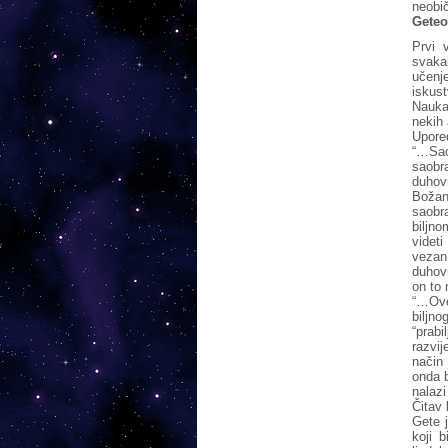
neobič
Geteo
Prvi 
svaka
učenj
iskus
Nauka
nekih 
Upore
“…Sao
saobr
duho
Božans
saobr
biljn
videt
vezan 
duhovn
on to 
“…Ove
biljn
“prabi
razvij
način 
onda b
nalazi
Čitav 
Gete j
koji b