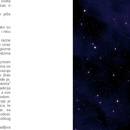
 sveta
isao o
m piše
ako su
 i nisu
 razne
 izraz
igiozne
budizma
uizmom
dima se
ukazuju
a (kao
ide je,
ktrini”
dicija
 a sve
todom.
oje je
ica, te
je, sa
 odveć
loškog
dljiva