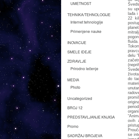
UMETNOST
Šveds
su up
lađa i
TEHNIKA/TEHNOLOGIJE
22 ki
Internet tehnologije
postu
planet
Primenjene nauke
mitral
pogon
fluida.
INOVACIJE
Tokom
pravcu
SMELE IDEJE
delu “
začet
ZDRAVLJE
(nepri
Prirodno lečenje
Sveden
života
do ta
MEDIA
mater
Photo
unuta
radov
promi
Uncategorized
origi
perio
BROJ 12
organ
“Anim
PREDSTAVLJANJE KNJIGA
ovih 
pristu
Promo
Prouča
se int
SADRŽAJ BROJEVA