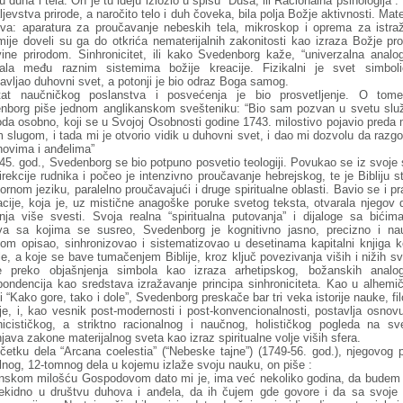
 duha i tela. On je tu ideju izložio u spisu “Duša, ili Racionalna psihologija”
ljevstva prirode, a naročito telo i duh čoveka, bila polja Božje aktivnosti. Mate
tva: aparatura za proučavanje nebeskih tela, mikroskop i oprema za istraž
ije doveli su ga do otkrića nematerijalnih zakonitosti kao izraza Božje pro
ine prirodom. Sinhronicitet, ili kako Svedenborg kaže, “univerzalna analog
jala među raznim sistemima božije kreacije. Fizikalni je svet simboli
avljao duhovni svet, a potonji je bio odraz Boga samog.
tat naučničkog poslanstva i posvećenja je bio prosvetljenje. O to
nborg piše jednom anglikanskom svešteniku: “Bio sam pozvan u svetu slu
da osobno, koji se u Svojoj Osobnosti godine 1743. milostivo pojavio preda
 slugom, i tada mi je otvorio vidik u duhovni svet, i dao mi dozvolu da raz
hovima i anđelima”
5. god., Svedenborg se bio potpuno posvetio teologiji. Povukao se iz svoje
rekcije rudnika i počeo je intenzivno proučavanje hebrejskog, te je Bibliju s
ornom jeziku, paralelno proučavajući i druge spiritualne oblasti. Bavio se i 
acije, koja je, uz mistične anagoške poruke svetog teksta, otvarala njegov 
nja više svesti. Svoja realna “spiritualna putovanja” i dijaloge sa bićima
va sa kojima se susreo, Svedenborg je kognitivno jasno, precizno i n
om opisao, sinhronizovao i sistematizovao u desetinama kapitalni knjiga k
le, a koje se bave tumačenjem Biblije, kroz ključ povezivanja viših i nižih s
 preko objašnjenja simbola kao izraza arhetipskog, božanskih analogi
pondencija kao sredstava izražavanje principa sinhroniciteta. Kao u alhemič
i “Kako gore, tako i dole”, Svedenborg preskače bar tri veka istorije nauke, fil
gije, i, kao vesnik post-modernosti i post-konvencionalnosti, postavlja osnov
icističkog, a striktno racionalnog i naučnog, holističkog pogleda na sve
java zakone materijalnog sveta kao izraz spiritualne volje viših sfera.
četku dela “Arcana coelestia” (“Nebeske tajne”) (1749-56. god.), njegovog p
lnog, 12-tomnog dela u kojemu izlaže svoju nauku, on piše :
nskom milošću Gospodovom dato mi je, ima već nekoliko godina, da budem 
rekidno u društvu duhova i anđela, da ih čujem gde govore i da sa svoje 