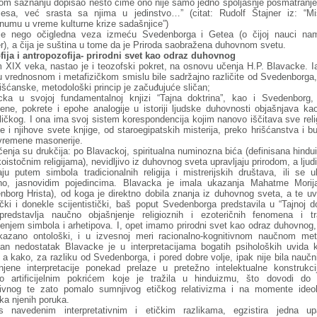
kom saznanju dopisao nešto čime ono nije samo jedno spoljašnje posmatranje
cesa, već srasta sa njima u jedinstvo…” (citat: Rudolf Štajner iz: “M
numu u vreme kulturne krize sadašnjice”)
je nego očigledna veza izmeću Svedenborga i Getea (o čijoj nauci na
r), a čija je suština u tome da je Priroda saobražena duhovnom svetu.
fija i antropozofija- prirodni svet kao odraz duhovnog
 XIX veka, nastao je i teozofski pokret, na osnovu učenja H.P. Blavacke. I
u vrednosnom i metafizičkom smislu bile sadržajno različite od Svedenborga,
rišćanske, metodološki princip je začuđujuće sličan;
cka u svojoj fundamentalnoj knjizi “Tajna doktrina”, kao i Svedenborg,
ene, pokrete i epohe analogije u istoriji ljudske duhovnosti objašnjava kao
ičkog. I ona ima svoj sistem korespondencija kojim nanovo iščitava sve rel
e i njihove svete knjige, od staroegipatskih misterija, preko hrišćanstva i 
vremene masonerije.
enja su drukčija: po Blavackoj, spiritualna numinozna bića (definisana hind
koistočnim religijama), nevidljivo iz duhovnog sveta upravljaju prirodom, a lju
ju putem simbola tradicionalnih religija i mistrerijskih društava, ili se 
tno, jasnovidim pojedincima. Blavacka je imala ukazanja Mahatme Morij
borg Hrista), od koga je direktno dobila znanja iz duhovnog sveta, a te uv
čki i donekle scijentistički, baš poput Svedenborga predstavila u “Tajnoj do
predstavlja naučno objašnjenje religioznih i ezoteričnih fenomena i tra
enjem simbola i arhetipova. I, opet imamo prirodni svet kao odraz duhovnog,
ikazano ontološki, i u izvesnoj meri racionalno-kognitivnom naučnom me
tan nedostatak Blavacke je u interpretacijama bogatih psiholoških uvida k
 a kako, za razliku od Svedenborga, i pored dobre volje, ipak nije bila naučn
njene interpretacije ponekad prelaze u pretežno intelektualne konstrukci
o artificijelnim pokrićem koje je tražila u hinduizmu, što dovodi do
tivnog te zato pomalo sumnjivog etičkog relativizma i na momente ideo
ka njenih poruka.
s navedenim interpretativnim i etičkim razlikama, egzistira jedna upa