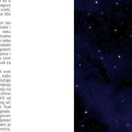
e su u
njegovo
smrti;
se tiče
am bio
rodni i
u neku
irodne
je nebo
trebalo
 putem
stva i
a smrt
udi za
i svet
”, kaže
lučajo
mljenja
anju sa
 slično
čit od
rg uči
t. Sud
grada.
egovom
ljubavi
Tako je
anstva,