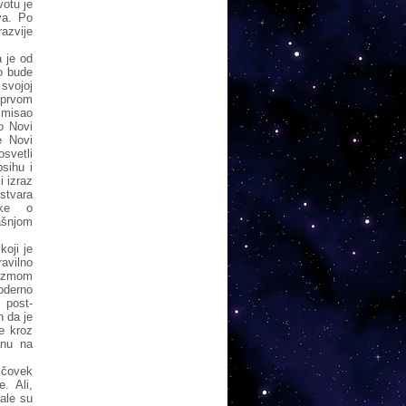
otu je
va. Po
azvije
 je od
o bude
 svojoj
 prvom
smisao
o Novi
e Novi
osvetli
sihu i
 izraz
stvara
uke o
ašnjom
koji je
avilno
eizmom
moderno
 post-
h da je
ne kroz
anu na
čovek
. Ali,
male su