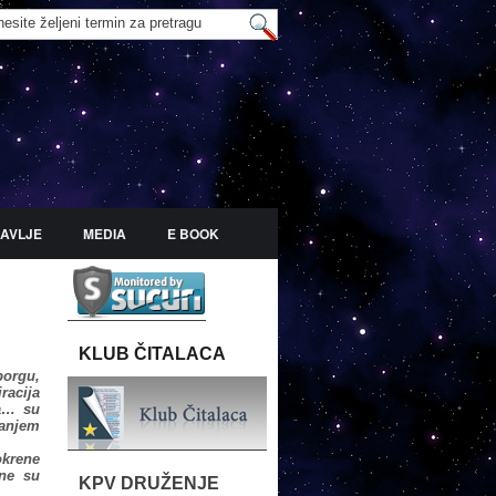
AVLJE
MEDIA
E BOOK
KLUB ČITALACA
borgu,
racija
ra… su
vanjem
okrene
lne su
KPV DRUŽENJE