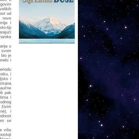
egovim
elikih
nost od
o nove
mlje i
oto-tip
arajući
hanike
anja u
 u svom
 bio je
nelo i
periodu
veku, i
jsko i
risana
naučne
li pak
tima i
lodnog
 živim
ne), i
ednost
jom se
ve više
postoji