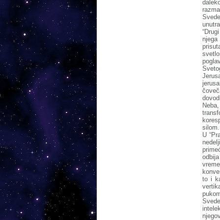
dalek
razma
Svede
unutra
“Drug
njega
prisut
svetl
pogla
Sveto
Jerus
jerusa
čoveč
dovod
Neba,
tran
kores
silom.
U “Pra
nedel
prime
odbija
vreme
konven
to i k
verti
pukom 
Sved
intel
njegov