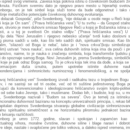
o ispred svog vremena. Zavesa koja pokriva istinu o čovekovom budućem živ
knuta. Fizičkom svemiru dato je njegovo pravo mesto u hijerarhiji sveto
nborgu, on je tek sinbol koja služi tome da bude odgonetnut i tako r
šnje metafizičke potencijale čovekovog duhovnog evoluiranja.
i dolazak Gospoda”, piše Svedenborg, “nije dolazak u osobi nego u Reči koja
 i koja je On sam”. (“Prava hrišćanska vera”) “U tu svrhu – da Gospod staln
an, otvorio je meni duhovni smisao Njegove Reči u kojoj je Božanska istina u
osti, a u toj je svetlosti On stalno vidljiv.” (“Prava hrišćanska vera”) U
vlju dela “Novi Jerusalim i njegovo nebesko učenje” tvrdi kako doslovni 
g pisma sadrži u sebi, kao što telo sadrži duh, spiritualni smisao. Kao št
alim, “silazeći od Boga iz neba”, tako je i “nova crkva”(koju simbolizuj
lim) ustvari “nova nauka”, sva celina duhovnih istina koja ima da pouči i pr
anstvo, naime, to je nauka o značenju simbola, koja transformiše ljudsku p
i do spoznaje samog Boga. Novi Jerusalim je, prema Svedenborgu, simbolički
 koje je pak odraz Boga samog. To je crkva koja tek ima da dođe, a koja se 
sformacijom duša iznutra, putem upotrebe istinite duhovne na
pondencijama i sinhronicitetu numinoznog i fenomenološkog, a ne spolj
voj hrišćanskoj veri” Svedenborg izvodi i radikalnu tezu o trojedinom Bogu 
jiv, i ne sastoji se od tri osobe, već od tri suštine jedinstvenog Boga pr
ćujući da konvencionalno i ideologizovano hrišćanstvo svojim kripto-polit
 od sebe kako Jevreje, tako i muslimane. Dodao bih, i budiste, koji su, u 
, Svedenborga nazivali i “Budom sa severa”. Ovo je temelj za istinsku
cionalnu duhovnost baziranu na konceptu univerzalnosti principa, i, rekao bi
apitalan doprinos Svedenborga stvaranju globalne civilizacije sinhronizova
kalnu spiritualnu simetričnost a ne horizontalnu pliromsku jednakost bazir
brisanju različitosti.
enborg je umro 1772. godine, slavan i spokojan i zapamćen kao 
ektualnog vihora, moralne čvrstine, duhovne siline i blage naravi i dobrote
e ideje, nastale i ovaploćene pre toliko vekova, a daleko ispred vremena, i