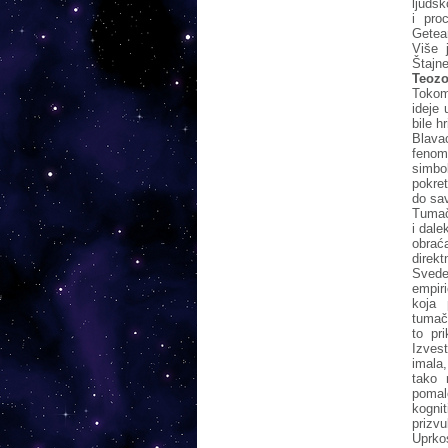
ljuds
i pro
Getea
Više 
Štajne
Teozo
Tokom
ideje 
bile h
Blava
fenom
simbol
pokret
do sa
Tumač
i dale
obraća
direk
Sveden
empiri
koja 
tumač
to pr
Izves
imala,
tako 
pomal
kogni
prizvu
Uprko