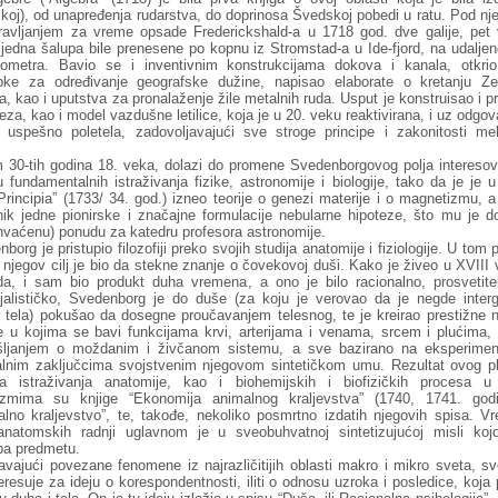
koj), od unapređenja rudarstva, do doprinosa Švedskoj pobedi u ratu. Pod nj
ravljanjem za vreme opsade Frederickshald-a u 1718 god. dve galije, pet v
 jedna šalupa bile prenesene po kopnu iz Stromstad-a u Ide-fjord, na udalje
lometra. Bavio se i inventivnim konstrukcijama dokova i kanala, otkri
pke za određivanje geografske dužine, napisao elaborate o kretanju Ze
a, kao i uputstva za pronalaženje žile metalnih ruda. Usput je konstruisao i pr
jeza, kao i model vazdušne letilice, koja je u 20. veku reaktivirana, i uz odgov
 uspešno poletela, zadovoljavajući sve stroge principe i zakonitosti me
 30-tih godina 18. veka, dolazi do promene Svedenborgovog polja interesov
 fundamentalnih istraživanja fizike, astronomije i biologije, tako da je je
Principia” (1733/ 34. god.) izneo teorije o genezi materije i o magnetizmu, a
nik jedne pionirske i značajne formulacije nebularne hipoteze, što mu je do
hvaćenu) ponudu za katedru profesora astronomije.
borg je pristupio filozofiji preko svojih studija anatomije i fiziologije. U tom 
 njegov cilj je bio da stekne znanje o čovekovoj duši. Kako je živeo u XVIII 
da, i sam bio produkt duha vremena, a ono je bilo racionalno, prosvetitel
ijalističko, Svedenborg je do duše (za koju je verovao da je negde interg
r tela) pokušao da dosegne proučavanjem telesnog, te je kreirao prestižne 
e u kojima se bavi funkcijama krvi, arterijama i venama, srcem i plućima, i
šljanjem o moždanim i živčanom sistemu, a sve bazirano na eksperimen
nalnim zaključcima svojstvenim njegovom sintetičkom umu. Rezultat ovog p
da istraživanja anatomije, kao i biohemijskih i biofizičkih procesa u
izmima su knjige “Ekonomija animalnog kraljevstva” (1740, 1741. godi
alno kraljevstvo”, te, takođe, nekoliko posmrtno izdatih njegovih spisa. Vr
anatomskih radnji uglavnom je u sveobuhvatnoj sintetizujućoj misli ko
pa predmetu.
vajući povezane fenomene iz najrazličitijih oblasti makro i mikro sveta, s
eresuje za ideju o korespondentnosti, iliti o odnosu uzroka i posledice, koja 