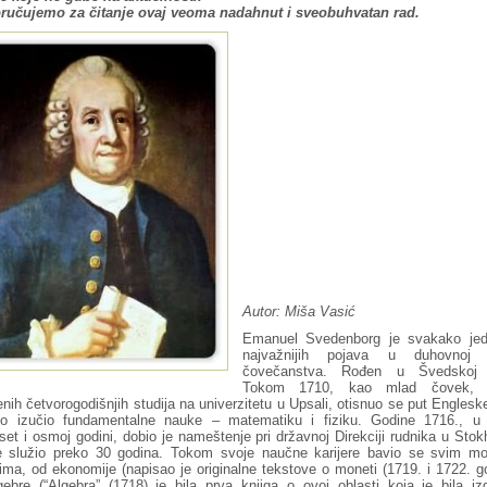
ručujemo za čitanje ovaj veoma nadahnut i sveobuhvatan rad.
Autor: Miša Vasić
Emanuel Svedenborg je svakako je
najvažnijih pojava u duhovnoj is
čovečanstva. Rođen u Švedskoj 
Tokom 1710, kao mlad čovek, 
nih četvorogodišnjih studija na univerzitetu u Upsali, otisnuo se put Englesk
mo izučio fundamentalne nauke – matematiku i fiziku. Godine 1716., u 
et i osmoj godini, dobio je nameštenje pri državnoj Direkciji rudnika u Sto
e služio preko 30 godina.
Tokom svoje naučne karijere bavio se svim m
ima, od ekonomije (napisao je originalne tekstove o moneti (1719. i 1722. g
gebre (“Algebra” (1718) je bila prva knjiga o ovoj oblasti koja je bila iz