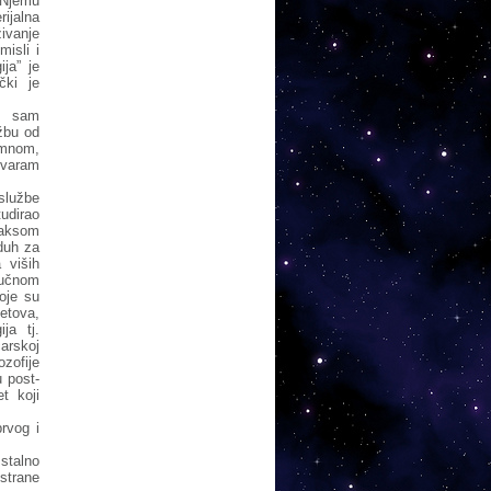
. Njemu
rijalna
ivanje
misli i
ija” je
čki je
me sam
žbu od
 mnom,
govaram
 službe
tudirao
praksom
duh za
 viših
aučnom
oje su
vetova,
ja tj.
arskoj
ozofije
u post-
t koji
rvog i
stalno
strane