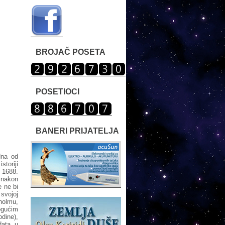
BROJAČ POSETA
POSETIOCI
BANERI PRIJATELJA
dna od
toriji
1688.
nakon
e ne bi
svojoj
kholmu,
ogućim
odine),
data u