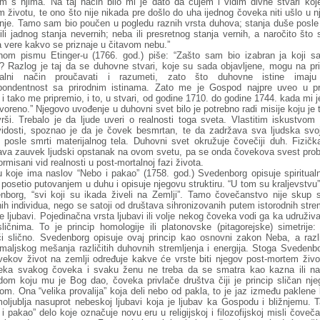
im s njima. Na taj način bilo mi je dato da čujem i vidim divne stvari koj
 životu, te ono što nije nikada pre došlo do uha ijednog čoveka niti ušlo u 
nje. Tamo sam bio poučen u pogledu raznih vrsta duhova; stanja duše posle 
ili jadnog stanja nevernih; neba ili presretnog stanja vernih, a naročito što 
 vere kakvo se priznaje u čitavom nebu.”
nom pismu Etinger-u (1766. god.) piše: “Zašto sam bio izabran ja koji s
f? Razlog je taj da se duhovne stvari, koje su sada objavljene, mogu na pri
nalni način proučavati i razumeti, zato što duhovne istine imaj
pondentnost sa prirodnim istinama. Zato me je Gospod najpre uveo u pr
i tako me pripremio, i to, u stvari, od godine 1710. do godine 1744. kada mi 
tvoreno.” Njegovo uvođenje u duhovni svet bilo je potrebno radi misije koju je 
vrši. Trebalo je da ljude uveri o realnosti toga sveta. Vlastitim iskustvom
vidosti, spoznao je da je čovek besmrtan, te da zadržava sva ljudska svoj
 posle smrti materijalnog tela. Duhovni svet okružuje čovečiji duh. Fizičk
ava zauvek ljudski opstanak na ovom svetu, pa se onda čovekova svest prob
ormisani vid realnosti u post-mortalnoj fazi života.
u koje ima naslov “Nebo i pakao” (1758. god.) Svedenborg opisuje spiritualn
e posetio putovanjem u duhu i opisuje njegovu struktiru. “U tom su kraljevstvu
nborg, “svi koji su ikada živeli na Zemlji”. Tamo čovečanstvo nije skup s
ih individua, nego se satoji od društava sihronizovanih putem istorodnih stre
ste ljubavi. Pojedinačna vrsta ljubavi ili volje nekog čoveka vodi ga ka udruživ
ličnima. To je princip homologije ili platonovske (pitagorejske) simetrije:
ači slično. Svedenborg opisuje ovaj princip kao osnovni zakon Neba, a razli
maljskog mešanja različitih duhovnih stremljenja i energija. Stoga Svedenbo
vekov život na zemlji određuje kakve će vrste biti njegov post-mortem živo
čeka svakog čoveka i svaku ženu ne treba da se smatra kao kazna ili na
dom koju mu je Bog dao, čoveka privlače društva čiji je princip sličan nj
tom. Ona “velika provalija” koja deli nebo od pakla, to je jaz između paklene 
moljublja nasuprot nebeskoj ljubavi koja je ljubav ka Gospodu i bližnjemu. 
i pakao” delo koje označuje novu eru u religijskoj i filozofijskoj misli čoveč