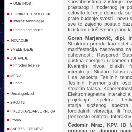
sposobnostima iz istorije čove
UMETNOST
prastarog i modernog je p
celovito lečenje dobro da se
TEHNIKA/TEHNOLOGIJE
prate buđenje svesti i novu s
Internet tehnologije
sve to zajedno postalo baz
fizičkom i duševnom planu ka
Primenjene nauke
Goran Marjanović, dipl. i
INOVACIJE
Struktura prirode kao splet 
SMELE IDEJE
manifestacija zasnovana na 
duhovnosti. Raspored Sta
ZDRAVLJE
gustina energije) u domenu 
Prirodno lečenje
Kvantnih nivoa bliskih 
interakcije. Skalarni talasi 
MEDIA
i sa aspekta Teslinih tehno
Photo
Teslinih Harmonijskih osc
stojećih talasa. Koherentno
Uncategorized
Elektromagnetna interakcija
projekcija spektra Tes
BROJ 12
stanja složenog spektra 
toroidalnih vibracija, ili “n
PREDSTAVLJANJE KNJIGA
(tenzorski entiteti). Interak
Promo
Čedomir Mraz, KPV, IB Mr
SADRŽAJ BROJEVA
primena uz dopunu najno