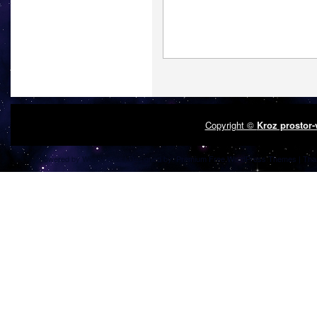
Copyright ©
Kroz prostor
Powered by
| Designed by:
Premium Free WordPress Themes
| Tha
WordPress