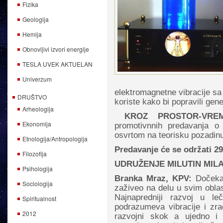
Fizika
Geologija
Hemija
Obnovljivi izvori energije
TESLA UVEK AKTUELAN
Univerzum
elektromagnetne vibracije sa
DRUŠTVO
koriste kako bi popravili gene
Arheologija
KROZ PROSTOR-VRE
Ekonomija
promotivnnih predavanja o
osvrtom na teorisku pozadinu
Etnologija/Antropologija
Predavanje će se održati 2
Filozofija
UDRUŽENJE MILUTIN MILAN
Psihologija
Branka Mraz, KPV:
Dočekal
Sociologija
zaživeo na delu u svim oblas
Najnapredniji razvoj u leče
Spiritualnost
podrazumeva vibracije i zr
2012
razvojni skok a ujedno i