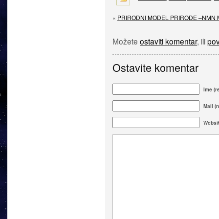
«
PRIRODNI MODEL PRIRODE –NMN
Možete
ostaviti komentar
, ili
pov
Ostavite komentar
Ime (r
Mail (n
Websi