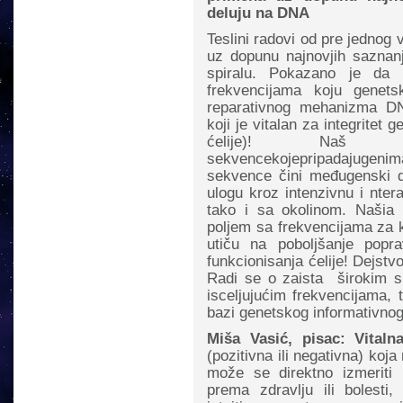
deluju na DNA
Teslini radovi od pre jednog
uz dopunu najnovjih saznan
spiralu. Pokazano je da p
frekvencijama koju genets
reparativnog mehanizma D
koji je vitalan za integritet
ćelije)! Naš
sekvencekojepripadajugeni
sekvence čini međugenski de
ulogu kroz intenzivnu i nter
tako i sa okolinom. Našia p
poljem sa frekvencijama za k
utiču na poboljšanje po
funkcionisanja ćelije! Dejstv
Radi se o zaista širokim sp
isceljujućim frekvencijama, 
bazi genetskog informativnog
Miša Vasić, pisac: Vitaln
(pozitivna ili negativna) koja
može se direktno izmeriti
prema zdravlju ili bolesti,