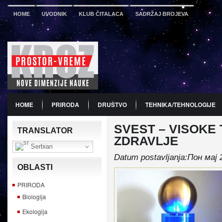
HOME
UVODNIK
KLUB ČITALACA
SADRŽAJ BROJEVA
HOME
PRIRODA
DRUŠTVO
TEHNIKA/TEHNOLOGIJE
SVEST – VISOKE
PDF
BROJ 12
PREDSTAVLJANJE KNJIGA
PROMO
TRANSLATOR
ZDRAVLJE
Serbian
Datum postavljanja:Пон мај 
OBLASTI
PRIRODA
Biologija
Ekologija