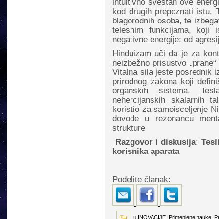
intuitivno svestan ove ener
kod drugih prepoznati istu. T
blagorodnih osoba, te izbega
telesnim funkcijama, koji i
negativne energije: od agresi
Hinduizam uči da je za konti
neizbežno prisustvo „prane“ (
Vitalna sila jeste posrednik
prirodnog zakona koji defini
organskih sistema. Tesl
nehercijanskih skalarnih ta
koristio za samoisceljenje Ni
dovode u rezonancu mental
strukture
Razgovor i diskusija: Tesl
korisnika aparata
Podelite članak:
u
INOVACIJE
,
Primenjene nauke
,
P