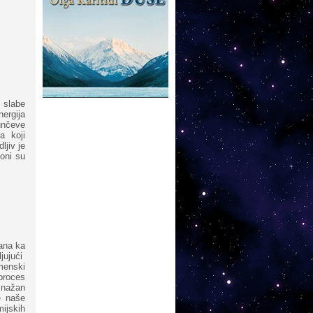
d slabe
nergija
unčeve
ja koji
jiv je
oni su
ana ka
jujući
menski
proces
 snažan
e naše
ijskih