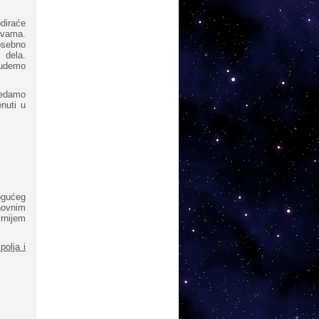
diraće
vama.
osebno
i dela.
budemo
ledamo
nuti u
ogućeg
novnim
rnijem
polja i