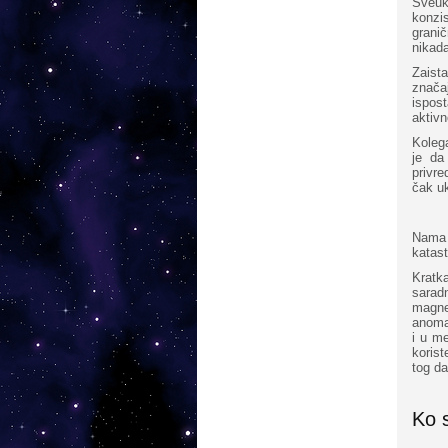
Sveuk
konzi
granič
nikad
Zaist
znača
ispos
aktiv
Koleg
je da
privre
čak u
Nama 
katast
Kratk
sarad
magne
anomal
i u me
korist
tog da
Ko 