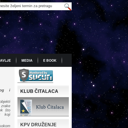
AVLJE
MEDIA
E BOOK
olog i
KLUB ČITALACA
bjekti
 zrake
ek što
 koji
KPV DRUŽENJE
sokom