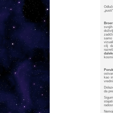
Odluč
„pusti
Broer
svoji
doživ
zadrž
samo 
vizua
cilj 
razre
dalek
kosmi
Poruk
ostva
kao i
vredni
Dolaz
da pr
Sigur
staja
rados
Nemoj