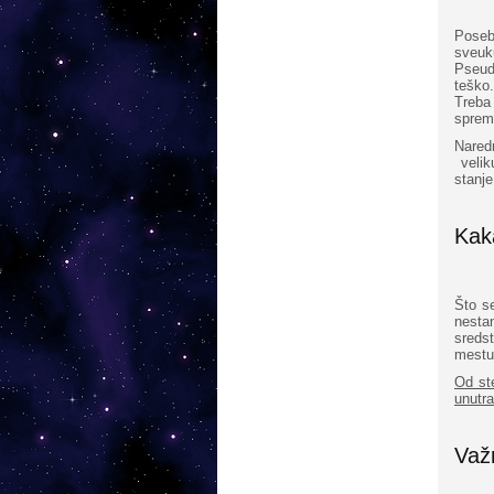
Poseb
sveu
Pseud
teško.
Treba
sprem
Nared
velik
stanje
Kak
Što s
nesta
sreds
mestu
Od ste
unutra
Važn