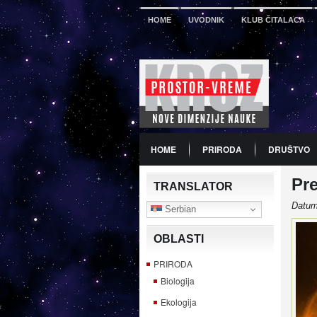
HOME
UVODNIK
KLUB ČITALACA
HOME
PRIRODA
DRUŠTVO
Pr
PDF
BROJ 12
PREDSTAVLJA
TRANSLATOR
Datum
Serbian
OBLASTI
PRIRODA
Biologija
Ekologija