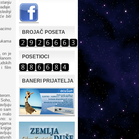
stanju
ađaje.
lednji
e biti
bacimo
BROJAČ POSETA
rukama
 on je
POSETIOCI
planom
vudskih
i film
BANERI PRIJATELJA
uterom.
a Soho,
vljuju
što sam
a malo
sno: u
legama
knjige
avljuju
ativnih