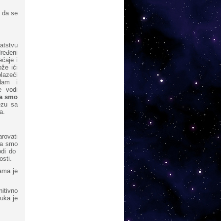
 da se
atstvu
ređeni
ćaje i
že ići
lazeći
odam i
e vodi
da smo
ezu sa
a.
rovati
da smo
odi do
osti.
ama je
itivno
uka je