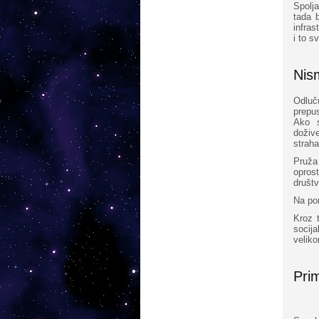
Spolj
tada 
infras
i to 
Nis
Odluč
prepu
Ako s
doživ
strah
Pruža
opros
društ
Na pom
Kroz 
socij
veliko
Prim