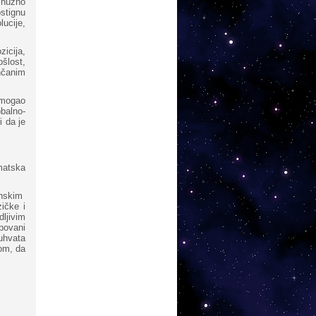
 nužno
stignu
lucije,
icija,
šlost,
nčanim
 mogao
balno-
i da je
matska
unskim
ičke i
ljivim
upovani
duhvata
ćom, da