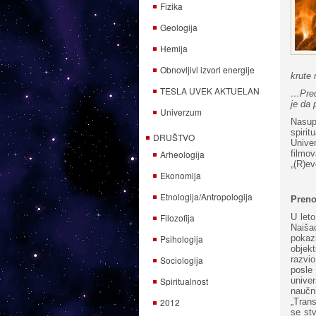
Fizika
Geologija
Hemija
Obnovljivi izvori energije
krute 
TESLA UVEK AKTUELAN
…Pred
je da
Univerzum
Nasup
spiri
DRUŠTVO
Univer
Arheologija
filmo
„(R)ev
Ekonomija
Etnologija/Antropologija
Preno
Filozofija
U leto
Naišao
Psihologija
pokaz
objekt
Sociologija
razvi
posle
Spiritualnost
unive
naučn
2012
„Trans
se stv