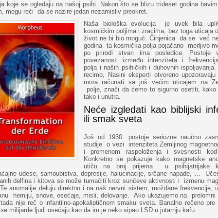
ja koje se ogledaju na našoj psihi. Nakon što se blizu trideset godina bav
, mogu reći da se nazire jedan nezamisliv preokret.
Naša biološka evolucija je uvek bila upli
kosmičkim poljima i zracima, bez toga uticaja 
život ne bi bio moguć. Činjenica da se već ne
godina ta kosmička polja pojačano merljivo me
po prirodi stvari ima posledice. Postoje vi
povezanosti između intenziteta i frekvencij
polja i naših psihičkih i duhovnih ispoljavanja
recimo, Nasini eksperti otvoreno upozoravaju
mora računati sa još većim uticajem na Ze
polje, znači da ćemo to sigurno osetiti, kako 
tako i unutra.
Neće izgledati kao biblijski in
ili smak sveta
Još od 1930. postoje seriozne naučno zas
studije o vezi intenziteta Zemljinog magnetnog
i promenom raspoloženja i svesnosti kod 
Konkretno se pokazuje kako magnetske ano
utiču na broj prijema u psihijatrijake kl
aćajne udese, samoubistva, depresije, halucinacije, srčane napade, … Učes
anih delfina i kitova se može tumačiti kroz sunčeve aktivnosti i izmenu mag
 Te anomalije deluju direktno i na naš nervni sistem, moždane frekvencije,
nu hemiju, snove, osećaje, misli, delovanje. Ako ukazujemo na prelomni 
tada nije reč o infantilno-apokaliptičnom smaku sveta. Banalno rečeno pre 
 se milijarde ljudi osećaju kao da im je neko sipao LSD u jutarnju kafu.