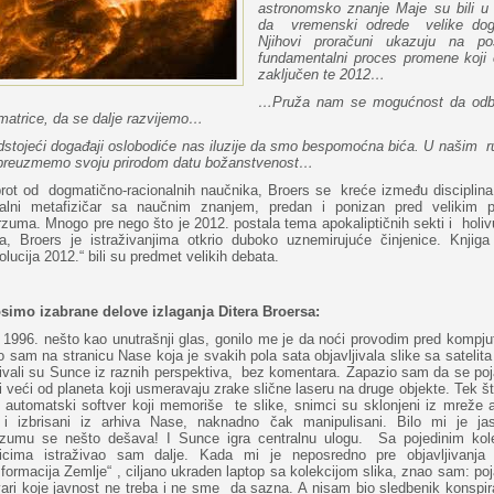
astronomsko znanje Maje su bili u 
da vremenski odrede velike dog
Njihovi proračuni ukazuju na pos
fundamentalni proces promene koji ć
zaključen te 2012…
…Pruža nam se mogućnost da od
matrice, da se dalje razvijemo…
stojeći događaji oslobodiće nas iluzije da smo bespomoćna bića. U našim 
 preuzmemo svoju prirodom datu božanstvenost…
rot od dogmatično-racionalnih naučnika, Broers se kreće između disciplina,
tualni metafizičar sa naučnim znanjem, predan i ponizan pred velikim 
zuma. Mnogo pre nego što je 2012. postala tema apokaliptičnih sekti i holi
va, Broers je istraživanjima otkrio duboko uznemirujuće činjenice. Knjiga 
olucija 2012.“ bili su predmet velikih debata.
simo izabrane delove izlaganja Ditera Broersa:
 1996. nešto kao unutrašnji glas, gonilo me je da noći provodim pred kompj
 sam na stranicu Nase koja je svakih pola sata objavljivala slike sa satelit
ivali su Sunce iz raznih perspektiva, bez komentara. Zapazio sam da se poja
i veći od planeta koji usmeravaju zrake slične laseru na druge objekte. Tek 
o automatski softver koji memoriše te slike, snimci su sklonjeni iz mreže 
 i izbrisani iz arhiva Nase, naknadno čak manipulisani. Bilo mi je ja
rzumu se nešto dešava! I Sunce igra centralnu ulogu. Sa pojedinim ko
icima istraživao sam dalje. Kada mi je neposredno pre objavljivanja 
formacija Zemlje“ , ciljano ukraden laptop sa kolekcijom slika, znao sam: poj
ari koje javnost ne treba i ne sme da sazna. A nisam bio sledbenik konspir