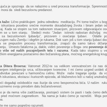
ujuća je spoznaja da se nalazimo u sred procesa transformacije. Spremnost
“ mora da sledi bezuslovnu predanost.
s kaže:
Lično praktikujem jednu određenu meditaciju. Pri tome tražim u bog
h iskustava posebno srećne momente dosadašnjeg života i biram jedan od
ljaj. Kada se stopim sa tom radosnom stuacijom, prizovem odgovarajuće ose
im se u tom stanju. Sledeći moto: “Jedan istinski radostan doživljaj mo
sa bezuslovnom ljubavlju“, prizovem i osećanje ljubavi. Odatle po
lizujem našu Zemlju i obgrlim je rukama. Dok sam još u tom stanju ljubavi d
da se prepustim procesu transformacije, znajući da samo takvo držanj
šenju. Umesto fatalizma ja, dakle, vidim poverenje u Boga- ono
poverenje 
o više od naših
pozajmljenih tela i razuma
. Kada tako stupimo u v
čkim energijama postaćemo deo božanskog plana, moćnog energetskog krug
a Ditera Broersa:
Vatromet 2012-te sa velikom verovatnoćom će nas da
renjem inteligencije srca, očitovanjem tvorevine. I mi ćemo uzgred uvideti 
ndividue povezani u harmoničnu celinu. Može naše traganje spolja da v
h iskustava, ekstaza i kurioznih epizoda, ali blaženstvo leži u našoj unutrašnj
eći događaji oslobodiće nas iluzije da smo bespomoćna bića. U našim ruk
euzmemo svoju prirodom datu božanstvenost.
no je da nema više zadržavanja, postojeći sistem će pasti i tada ćemo defin
ti pred moćnom zagonetkom. Na nama je kako ćemo je razrešiti. Moja por
na.
te me samo pogrešno razumeti.