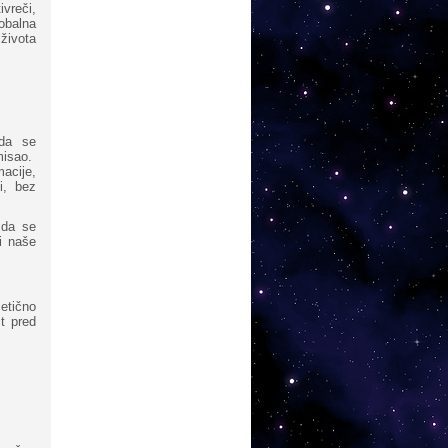
vreči,
obalna
 života
 da se
misao.
acije,
i, bez
 da se
i naše
etično
t pred