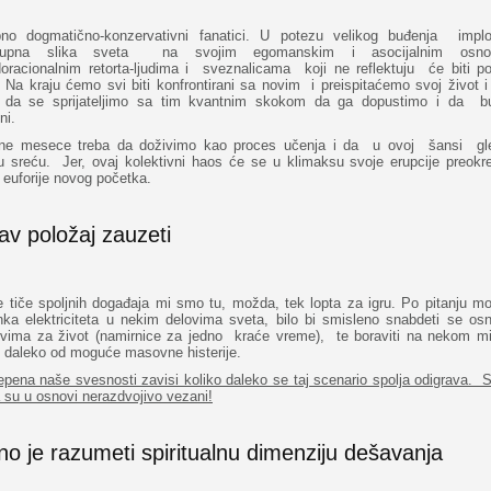
no dogmatično-konzervativni fanatici. U potezu velikog buđenja implo
kupna slika sveta na svojim egomanskim i asocijalnim osno
oracionalnim retorta-ljudima i sveznalicama koji ne reflektuju će biti p
 Na kraju ćemo svi biti konfrontirani sa novim i preispitaćemo svoj život 
 da se sprijateljimo sa tim kvantnim skokom da ga dopustimo i da 
ni.
ne mesece treba da doživimo kao proces učenja i da u ovoj šansi g
u sreću. Jer, ovaj kolektivni haos će se u klimaksu svoje erupcije preokre
 euforije novog početka.
av položaj zauzeti
e tiče spoljnih događaja mi smo tu, možda, tek lopta za igru. Po pitanju m
nka elektriciteta u nekim delovima sveta, bilo bi smisleno snabdeti se os
tvima za život (namirnice za jedno kraće vreme), te boraviti na nekom mi
 daleko od moguće masovne histerije.
pena naše svesnosti zavisi koliko daleko se taj scenario spolja odigrava. S
 su u osnovi nerazdvojivo vezani!
o je razumeti spiritualnu dimenziju dešavanja