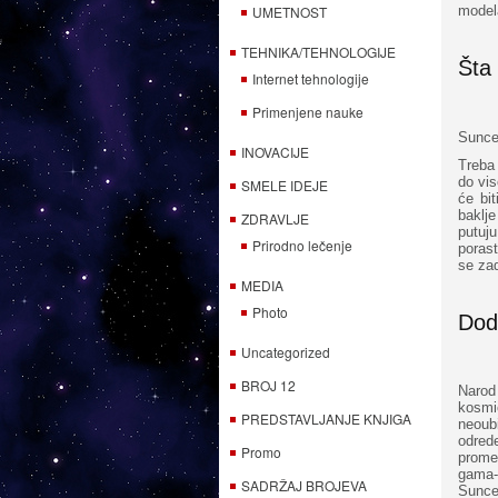
UMETNOST
model
TEHNIKA/TEHNOLOGIJE
Šta
Internet tehnologije
Primenjene nauke
Sunce
INOVACIJE
Treba 
do vis
SMELE IDEJE
će bi
baklje
ZDRAVLJE
putuj
Prirodno lečenje
poras
se zad
MEDIA
Photo
Dod
Uncategorized
BROJ 12
Narod
kosmi
PREDSTAVLJANJE KNJIGA
neoub
odred
Promo
promen
gama-
SADRŽAJ BROJEVA
Sunce