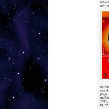
reakci
temom
saobr
nasuk
polja.
možda
2012, 
to, da