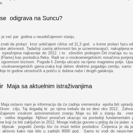
a.
 se odigrava na Suncu?
 je već par godina u neuobičajenom stanju.
znati da prolazi kroz uobičajeni ciklus od 11,3 god. u kome prolazi fazu o
oke aktivnosti. Tadašnji zastoj aktivnosti bio je uznemiravajući, nakupljena e
ti ispražnjena najkasnije do 2012. i to silovitim probojem.Od značaja su s
 (Flares) kao posledica fleka. Radi se o visokoenergetskim nosačima punjen
u ogromnom brzinom. Pogode li Zemlju uticaće na njeno magnetno polje. Upadl
t visokoenergetskih gama-zraka koji delom direktno pogađaju zemlju, samo 
nje tri godine utrostručili a potiču iz dubina naše i drugih galaksija.
ir Maja sa aktuelnim istraživanjima
 Maja ostavio nam je informaciju da će zadnja vremenska epoha biti upravlj
čkom cilju. Taj događaj bi po njima trebalo da se desi oko 2012. Zahval
ičajenom visokom astronomskom znanju Maje su bili u stanju da vre
e velike događaje. Njihovi proračuni ukazuju na poslednji fundamentalni 
e koji će biti zaključen te 2012. Mnoge indicije govore u prilog da će jedan
 bljesak pogoditi Zemlju što će imati teške posledice. Činjenica je da j
 aktivno kako nije bilo u zadnjih 8000 god. Samo to vodi do neuro-hem