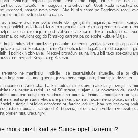
upna evolucija pripada jednom kosmičkom cilju, ali se ne odvija
stentno, već takođe i u neugodnim „skokovima“. Uvek kada iskustva do
ne vrednosti, nastaje nova vrsta. Ako bi bilo samo po Darvinovoj teoriji evo
a ne bismo bili ovde gde smo danas.
a su snažne promene polja vodile do genijalnih inspiracija, velikih kompoz
jnih pesničkih dela kao i izuzetnih pronalazaka. Ako pogledamo nazad u pro
tavlja se da cvetanje i pad velikih civilizacija teku analogno sa Su
nostima, od Vavilonskog do Rimskog carstva pa do epohe kulture Maja .
a koji je rukovodio analizom podataka na temu „Varijacije zemljinog polja“
 pokaže jasnu korelaciju između geofizičkih događaja i odlučujućih glo
dnih i političkih zbivanja. Njegovi proračuni su na kraju bili tako spektakularn
kazao na raspad Sovjetskog Saveza.
trenutno ne manjkaju indicije za zastrašujuće situacije, bila to kli
rofa koja nam visi nad glavom, jeziva beda migranata, finansijski dezaster…
a napomena: Američka banka federalnih rezervi naložila je svojim vrh
nicima da naprave radni list od 50 strana, u njemu je pokazano da geofiz
tske promene deluju na vrednosti na berzi.U danima i nedeljama sa upad
ijama rastao je strah, vladala je panika, papiri su lakomisleno prodavani i k
šavini euforije i suicida donošene su fatalne odluke. Kao rezultat ovog po
e se aktuelni podatci da se odloži trgovina, jer se zna sa velikom verovatno
na brokeri nisu uračunljivi.
se mora paziti kad se Sunce opet uznemiri?