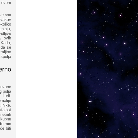
im ovom
visana
ovakav
koliko
njaju,
dljive
a ovih
. Kada,
 da se
mljino
spolja
ferno
novane
 polja
ljudi.
malije
inike,
talost
netnih
 ukupnu
termin
će biti