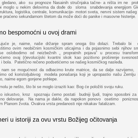
a gledano, ako su prognoze Nasainih stručnjaka tačne- a ništa im ne proti
bi moglo u nekim delovima da dođe do sloma snabdevanja energijom Gl
truktura, logistika, centrale, komunikacije- motori sveta, nervni sistem našeg
sve praćeno sekundarnom štetom da može doći do panike i masovne histerije.
mo bespomoćni u ovoj drami
ujuće je, naime, naše držanje spram onoga što dolazi. Trebalo bi
stitimo ovim neobičnim kosmičkim uticajima i da pojasnimo sebi njihov s
e oslobodimo od neizbežnih „ propratnih pojava“ u procesu transform
ećemo ovaj (r)evolucijski kvantni skok kao pozitivno proširenje svesnost
a i bola. Patetično rečeno podsetićemo se našeg kosmičkog nasleđa.
 nam se mogućnost da odbacimo krute matrice, da se dalje razvijemo,
timo od koristoljubivog modela ponašanja koji je upropastio našu Zemlju 
vo, naime egom gonjene pohlepe.
olu je nešto, što bi se moglo izraziti kao: Bog će položiti svoju ruku.
to iskustvo, kroz spoznaju ćemo postati budniji ljudi, trajno sposobni za 
alno delovanje. Na nama je dakle, da napokon ponovo osetimo poniznos
m Planom žvota. Ovakva vrsta predanosti nije nikakav fatalizam.
eri u istoriji za ovu vrstu Božijeg očitovanja