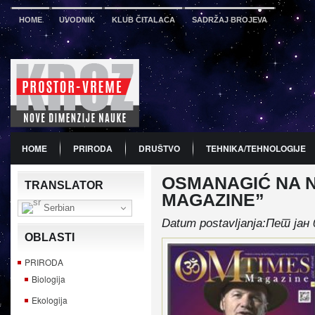
HOME
UVODNIK
KLUB ČITALACA
SADRŽAJ BROJEVA
HOME
PRIRODA
DRUŠTVO
TEHNIKA/TEHNOLOGIJE
OSMANAGIĆ NA N
PDF
BROJ 12
PREDSTAVLJANJE KNJIGA
PROMO
TRANSLATOR
MAGAZINE”
Serbian
Datum postavljanja:Пет јан 
OBLASTI
PRIRODA
Biologija
Ekologija