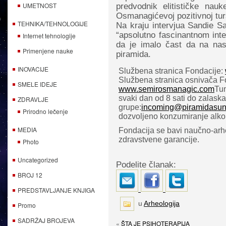
UMETNOST
predvodnik elitističke nau
Osmanagićevoj pozitivnoj turs
TEHNIKA/TEHNOLOGIJE
Na kraju intervjua Sandie S
“apsolutno fascinantnom inte
Internet tehnologije
da je imalo čast da na nas
Primenjene nauke
piramida.
INOVACIJE
Službena stranica Fondacije:
Službena stranica osnivača F
SMELE IDEJE
www.semirosmanagic.com
Tun
svaki dan od 8 sati do zalaska
ZDRAVLJE
grupe:
incoming@piramidasun
Prirodno lečenje
dozvoljeno konzumiranje alko
MEDIA
Fondacija se bavi naučno-arhe
zdravstvene garancije.
Photo
Uncategorized
Podelite članak:
BROJ 12
PREDSTAVLJANJE KNJIGA
u
Arheologija
Promo
SADRŽAJ BROJEVA
«
ŠTA JE PSIHOTERAPIJA