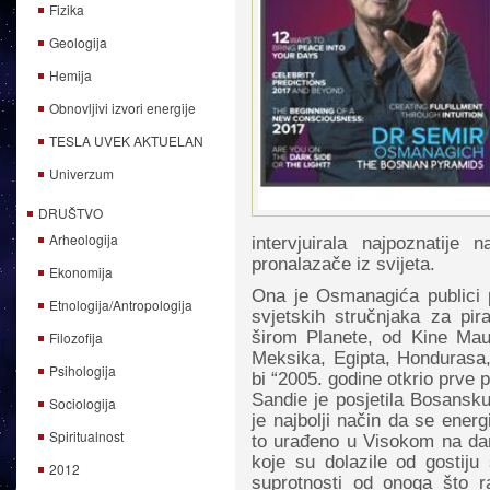
Fizika
Geologija
Hemija
Obnovljivi izvori energije
TESLA UVEK AKTUELAN
Univerzum
DRUŠTVO
Arheologija
intervjuirala najpoznatije
pronalazače iz svijeta.
Ekonomija
Ona je Osmanagića publici p
Etnologija/Antropologija
svjetskih stručnjaka za pir
širom Planete, od Kine Maur
Filozofija
Meksika, Egipta, Hondurasa,
Psihologija
bi “2005. godine otkrio prve 
Sandie je posjetila Bosansku 
Sociologija
je najbolji način da se energ
Spiritualnost
to urađeno u Visokom na dan 
koje su dolazile od gostiju 
2012
suprotnosti od onoga što r