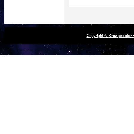
Copyright ©
Kroz prostor
Powered by
| Designed by:
Premium Free WordPress Themes
| Tha
WordPress