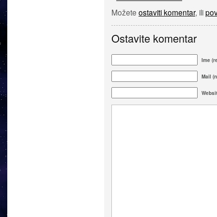
Možete
ostaviti komentar
, ili
pov
Ostavite komentar
Ime (r
Mail (n
Websi