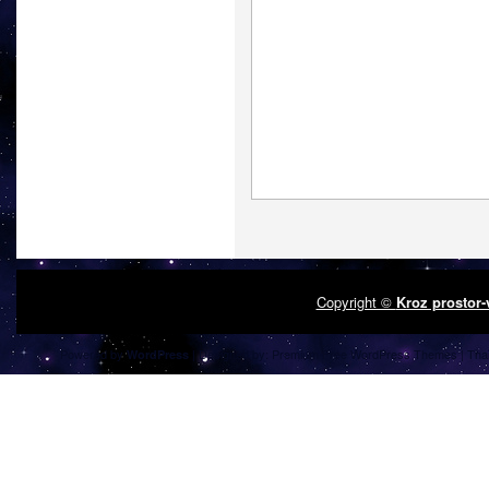
Copyright ©
Kroz prostor
Powered by
| Designed by:
Premium Free WordPress Themes
| Tha
WordPress