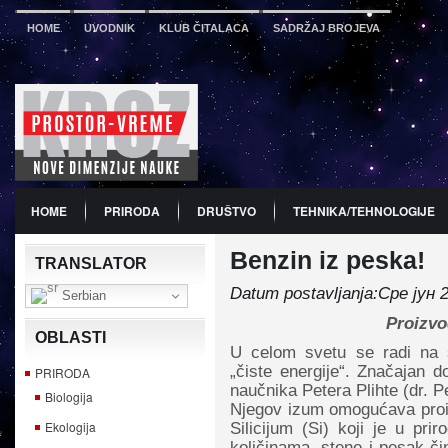
HOME
UVODNIK
KLUB ČITALACA
SADRŽAJ BROJEVA
HOME
PRIRODA
DRUŠTVO
TEHNIKA/TEHNOLOGIJE
Benzin iz peska!
PDF
BROJ 12
PREDSTAVLJANJE KNJIGA
PROMO
TRANSLATOR
Datum postavljanja:Сре јун 
Serbian
Proizvo
OBLASTI
U celom svetu se radi na s
„čiste energije“. Značajan 
PRIRODA
naučnika Petera Plihte (dr. Pe
Biologija
Njegov izum omogućava proizv
Ekologija
Silicijum (Si) koji je u pri
količinama, stene i pesak či