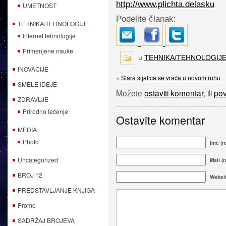
http://www.plichta.delasku
UMETNOST
Podelite članak:
TEHNIKA/TEHNOLOGIJE
Internet tehnologije
Primenjene nauke
u
TEHNIKA/TEHNOLOGIJ
INOVACIJE
«
Stara sijalica se vraća u novom ruhu
SMELE IDEJE
Možete
ostaviti komentar
, ili
pov
ZDRAVLJE
Prirodno lečenje
Ostavite komentar
MEDIA
Photo
Ime (r
Uncategorized
Mail (n
BROJ 12
Websi
PREDSTAVLJANJE KNJIGA
Promo
SADRŽAJ BROJEVA