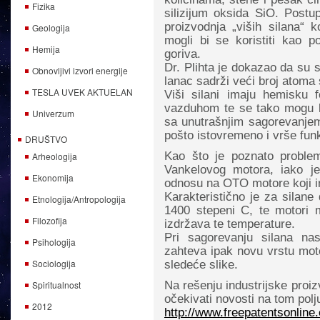
Fizika
silizijum oksida SiO.
Postu
proizvodnja „viših silana“ k
Geologija
mogli bi se koristiti kao 
Hemija
goriva.
Dr. Plihta je dokazao da su si
Obnovljivi izvori energije
lanac sadrži veći broj atoma 
TESLA UVEK AKTUELAN
Viši silani imaju hemisku
vazduhom te se tako mogu k
Univerzum
sa unutrašnjim sagorevanjem
pošto istovremeno i vrše fun
DRUŠTVO
Kao što je poznato proble
Arheologija
Vankelovog motora, iako j
Ekonomija
odnosu na OTO motore koji im
Karakteristično je za silane
Etnologija/Antropologija
1400 stepeni C, te motori m
Filozofija
izdržava te temperature.
Pri sagorevanju silana nasta
Psihologija
zahteva ipak novu vrstu mot
Sociologija
sledeće slike.
Spiritualnost
Na rešenju industrijske proi
očekivati novosti na tom polj
2012
http://www.freepatentsonlin